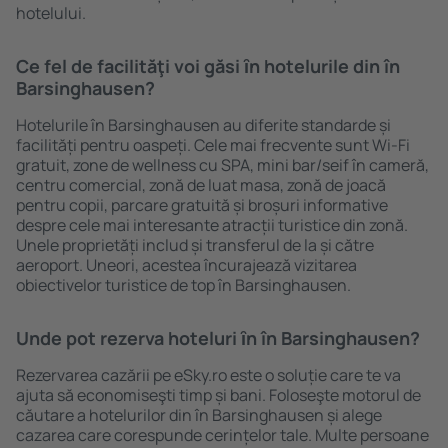
hotelului.
Ce fel de facilităţi voi găsi ȋn hotelurile din în
Barsinghausen?
Hotelurile în Barsinghausen au diferite standarde și
facilități pentru oaspeți. Cele mai frecvente sunt Wi-Fi
gratuit, zone de wellness cu SPA, mini bar/seif în cameră,
centru comercial, zonă de luat masa, zonă de joacă
pentru copii, parcare gratuită și broșuri informative
despre cele mai interesante atracții turistice din zonă.
Unele proprietăți includ și transferul de la și către
aeroport. Uneori, acestea încurajează vizitarea
obiectivelor turistice de top în Barsinghausen.
Unde pot rezerva hoteluri ȋn în Barsinghausen?
Rezervarea cazării pe eSky.ro este o soluție care te va
ajuta să economiseşti timp și bani. Foloseşte motorul de
căutare a hotelurilor din în Barsinghausen și alege
cazarea care corespunde cerințelor tale. Multe persoane