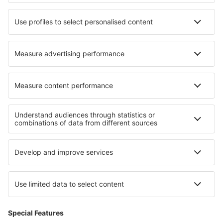
Hoteluri în Plymouth Meeting
Hoteluri în Diezma
Cele mai bune hoteluri - regiuni
Hoteluri on Baltic Sea Coast
Hoteluri in Brandenburg Lake Plateau
Hoteluri in Black Forest
Hoteluri in Saxonia Inferioară
Hoteluri in Franconian Switzerland
Hoteluri in Sofia
Hoteluri în Southern Hungarian Plains
Hoteluri în Punta del Este
Hoteluri in Parcul Național Joshua-Tree
Hoteluri in Gabrovo