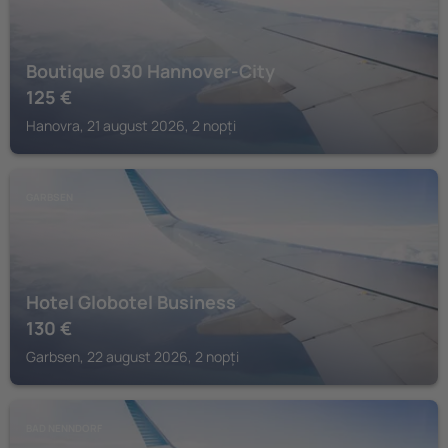
Boutique 030 Hannover-City
125
€
Hanovra, 21 august 2026, 2 nopți
GARBSEN
Hotel Globotel Business
130
€
Garbsen, 22 august 2026, 2 nopți
BAD NENNDORF