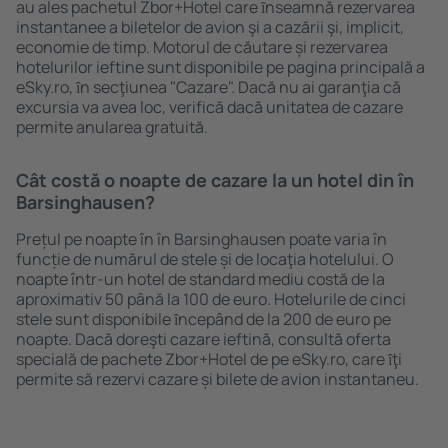
au ales pachetul Zbor+Hotel care ȋnseamnă rezervarea
instantanee a biletelor de avion şi a cazării şi, implicit,
economie de timp. Motorul de căutare și rezervarea
hotelurilor ieftine sunt disponibile pe pagina principală a
eSky.ro, ȋn secţiunea "Cazare". Dacă nu ai garanţia că
excursia va avea loc, verifică dacă unitatea de cazare
permite anularea gratuită.
Cât costă o noapte de cazare la un hotel din în
Barsinghausen?
Prețul pe noapte în în Barsinghausen poate varia în
funcție de numărul de stele și de locaţia hotelului. O
noapte într-un hotel de standard mediu costă de la
aproximativ 50 până la 100 de euro. Hotelurile de cinci
stele sunt disponibile ȋncepând de la 200 de euro pe
noapte. Dacă doreşti cazare ieftină, consultă oferta
specială de pachete Zbor+Hotel de pe eSky.ro, care ȋţi
permite să rezervi cazare și bilete de avion instantaneu.