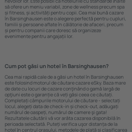
nevoilor lor. Este posibil ca hotelurile cu standarde ȋnalte
să ofere un meniu variabil, zone de wellness precum spa
și fitness, și activități pentru copii. Cea mai bună cazare
în Barsinghausen este o alegere perfectă pentru cupluri,
familii și persoane aflate în călătorie de afaceri, precum
și pentru companii care doresc să organizeze
evenimente pentru angajații lor.
Cum pot găsi un hotel în Barsinghausen?
Cea mai rapidă cale de a găsi un hotel în Barsinghausen
este folosind motorul de căutare cazare eSky. Baza mare
de date cu locuri de cazare conţinând o gamă largă de
opţiuni este o garanție că veți găsi ceea ce căutați.
Completați câmpurile motorului de căutare - selectați
locul, alegeți data de check-in și check-out, adăugați
numărul de oaspeți, numărul de camere şi gata!
Rezultatele căutării vă vor arăta cazarea disponibilă ȋn
perioada selectată. Puteți verifica uşor distanța de la
hotel ȋn centrul orașului, metodele de plată și clasificarea