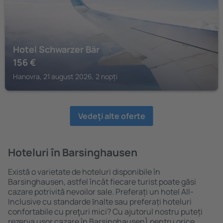
Hotel Schwarzer Bär
156
€
Hanovra, 21 august 2026, 2 nopți
Vedeţi alte oferte
Hoteluri în Barsinghausen
Există o varietate de hoteluri disponibile în
Barsinghausen, astfel încât fiecare turist poate găsi
cazare potrivită nevoilor sale. Preferați un hotel All-
Inclusive cu standarde ȋnalte sau preferați hoteluri
confortabile cu preţuri mici? Cu ajutorul nostru puteți
rezerva uşor cazare în Barsinghausen} pentru orice