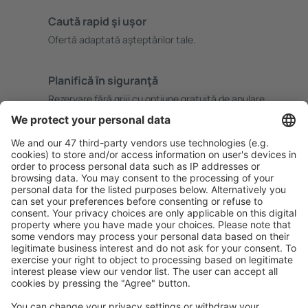
Caută rapid şi uşor
Ofertă adaptată aşteptărilor tale.
Planifică ȋn siguranţă
Rezervare fără griji cu opțiune gratuită de anulare.
Economiseşte mai mult
Prețuri atractive și oferte speciale pentru utilizatorii
conectați.
Cazarea preferată
Alege din peste 1,3 mil. de opţiuni: hoteluri, cabane,
apartamente și altele.
Cele mai căutate hoteluri de către utilizatorii eSky