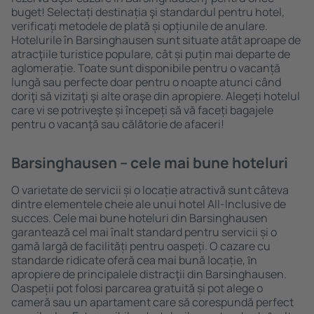
buget! Selectați destinația şi standardul pentru hotel,
verificați metodele de plată și opțiunile de anulare.
Hotelurile în Barsinghausen sunt situate atât aproape de
atracţiile turistice populare, cât și puțin mai departe de
aglomerație. Toate sunt disponibile pentru o vacanță
lungă sau perfecte doar pentru o noapte atunci când
doriţi să vizitaţi şi alte oraşe din apropiere. Alegeți hotelul
care vi se potriveşte și începeți să vă faceți bagajele
pentru o vacanţă sau călătorie de afaceri!
Barsinghausen – cele mai bune hoteluri
O varietate de servicii și o locație atractivă sunt câteva
dintre elementele cheie ale unui hotel All-Inclusive de
succes. Cele mai bune hoteluri din Barsinghausen
garantează cel mai înalt standard pentru servicii și o
gamă largă de facilități pentru oaspeți. O cazare cu
standarde ridicate oferă cea mai bună locație, ȋn
apropiere de principalele distracţii din Barsinghausen.
Oaspeții pot folosi parcarea gratuită și pot alege o
cameră sau un apartament care să corespundă perfect