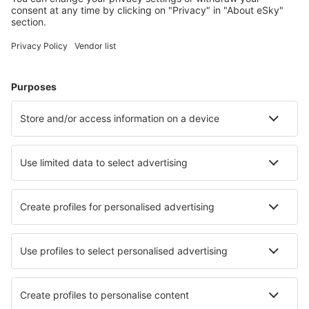
Hoteluri în Germania - Orașe populare
Hoteluri în Zingst
Hoteluri în Gromitz
Hoteluri Westerhever
Hoteluri în Heringsdorf
Hoteluri în Westerland
Hoteluri în Ueckermunde
Hoteluri în Potsdam
Hoteluri în Aschau im Chiemgau
Hoteluri în Bad Zwischenahn
Hoteluri în Koblenz
Cele mai bune hoteluri - orașe
Hoteluri în Union Gap
Hoteluri în Quistelo
Hoteluri în Fontevraud L'Abbaye
Hoteluri în Latour-Bas-Elne
Hoteluri în Jacou
Hoteluri în Miles City
Hoteluri în Macuto
Hoteluri în Vandel