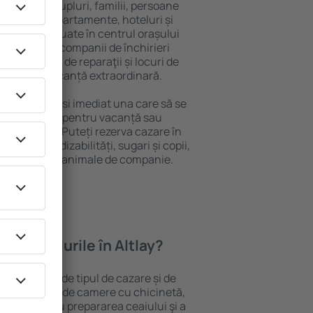
 persoană, cupluri, familii, persoane
i pot sta în apartamente, hoteluri și
e și sunt situate în centrul orașului
iere, inclusiv companii de închirieri
ine, centre de reparaţii și locuri de
antează o vacanță extraordinară.
Altlay, veţi găsi imediat una care să se
e aveți nevoie pentru vacanță sau
nația aleasă. Puteți rezerva cazare în
rsoanele cu dizabilități, sugari și copii,
ălătoresc cu animale de companie.
feră hotelurile în Altlay?
 Altlay depind de tipul de cazare și de
pot beneficia de camere cu chicinetă,
ensile pentru prepararea ceaiului şi a