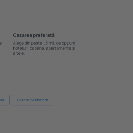
Cazarea preferată
le
Alege din peste 1,3 mil. de opţiuni:
hoteluri, cabane, apartamente și
altele.
ver
Cazare în Fehmarn