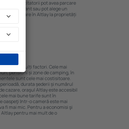
 internet. Vizitatorii pot avea parcare
ă la restaurant sau pot alege un
 rezerva cazare în Altlay la proprietăți
eroport.
 Altlay?
nde de mai mulți factori. Cele mai
nuri, pensiuni și zone de camping, în
mentele sunt cele mai costisitoare.
 perioadă, durata șederii și numărul
de cazare, oraşul Altlay este accesibil
cele mai bune tarife sunt în
e oaspeţi ȋntr-o cameră este mai
va fi mai mic. Pentru a economisi şi
n Altlay pentru mai mult de o