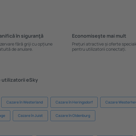
anifică ȋn siguranţă
Economiseşte mai mult
zervare fără griji cu opțiune
Prețuri atractive și oferte specia
atuită de anulare.
pentru utilizatorii conectați.
utilizatorii eSky
Cazare în Westerland
Cazare în Heringsdorf
Cazare Westerhe
age
Cazare în Juist
Cazare în Oldenburg