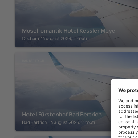
Moselromantik Hotel Kessler Meyer
Cochem, 14 august 2026, 2 nopți
BAD BERTRICH
Hotel Fürstenhof Bad Bertrich
Bad Bertrich, 14 august 2026, 2 nopți