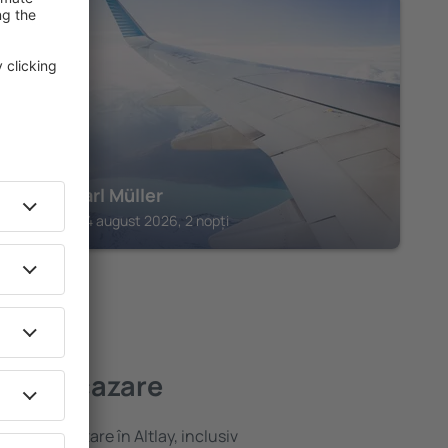
COCHEM
Hotel Karl Müller
Cochem, 14 august 2026, 2 nopți
i bună cazare
riată de cazare în Altlay, inclusiv