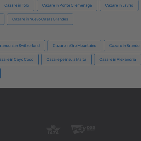
Cazare în Tolo
Cazare în Ponte Cremenaga
Cazare în Lavrio
Cazare în Nuevo Casas Grandes
Franconian Switzerland
Cazare in Ore Mountains
Cazare in Brande
azare in Cayo Coco
Cazare pe insula Malta
Cazare in Alexandria