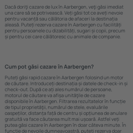
Dacă doriţi cazare de lux în Aarbergen, veţi găsi imediat
una care să se potrivească. Veți găsi tot ce aveți nevoie
pentru vacanță sau călătoria de afaceri la destinația
aleasă. Puteți rezerva cazare în Aarbergen cu facilități
pentru persoanele cu dizabilități, sugari și copii, precum
și pentru cei care călătoresc cu animale de companie.
Cum pot găsi cazare în Aarbergen?
Puteți găsi rapid cazare în Aarbergen folosind un motor
de căutare. Introduceți destinația și datele de check-in și
check-out. După ce ați ales numărul de persoane,
motorul de căutare va afișa unităţile de cazare
disponibile în Aarbergen. Filtrarea rezultatelor în funcție
de tipul proprietăţii, numărul de stele, evaluările
oaspeților, distanța față de centru și opțiunea de anulare
gratuită va face căutarea mult mai ușoară. Astfel veți
putea găsi cazare în Aarbergen în doar câteva minute. În
funcție de nevoile dumneavoastră, puteți rezerva doar