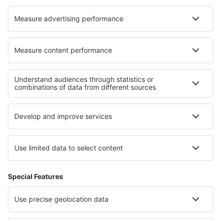
Cazare în Réaumont
Cazare în Smerillo
Cazare în Terrasson-Lavilledieu
Cele mai bune locuri de cazare - regiuni
Cazare in Bavaria
Cazare in Allgau
Cazare în Sylt
Cazare în Berchtesgaden
Cazare in Renania-Palatinat
Cazare în Hochpustertal
Cazare in Grand Bahama
Cazare in Sudetes
Cazare in Corcovado National Park
Cazare in Vrața