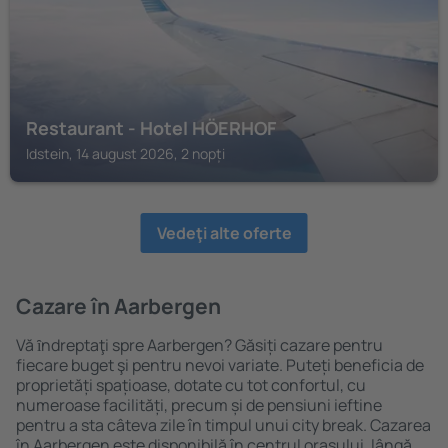
Restaurant - Hotel HÖERHOF
Idstein, 14 august 2026, 2 nopți
Vedeţi alte oferte
Cazare în Aarbergen
Vă ȋndreptaţi spre Aarbergen? Găsiți cazare pentru
fiecare buget şi pentru nevoi variate. Puteți beneficia de
proprietăți spațioase, dotate cu tot confortul, cu
numeroase facilități, precum și de pensiuni ieftine
pentru a sta câteva zile în timpul unui city break. Cazarea
în Aarbergen este disponibilă în centrul orașului, lângă