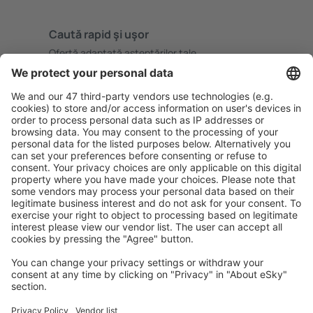
Caută rapid şi uşor
Ofertă adaptată aşteptărilor tale.
Planifică ȋn siguranţă
Rezervare fără griji cu opțiune gratuită de anulare.
Economiseşte mai mult
Prețuri atractive și oferte speciale pentru utilizatorii
conectați.
Cazarea preferată
Alege din peste 1,3 mil. de opţiuni: hoteluri, cabane,
apartamente și altele.
Cele mai căutate cazări de către utilizatorii eSky