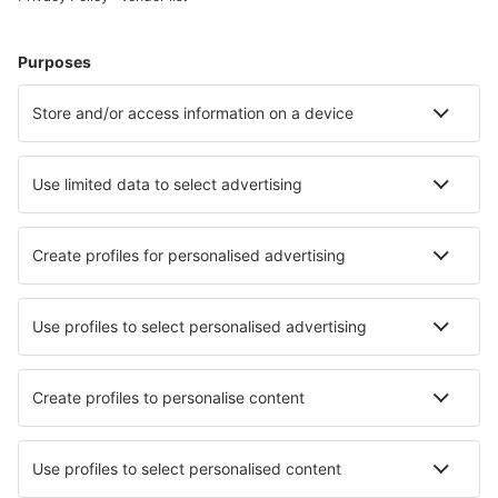
Cazare în Germania - Orașe populare
Cazare în Westerland
Cazare în Heringsdorf
Cazare în Gromitz
Cazare Westerhever
Cazare în Zingst
Cazare în Augsburg
Cazare în Schmallenberg
Cazare în Heidelberg
Cazare în Stuttgart
Cazare în Willingen
Cele mai bune locuri de cazare - orașe
Cazare în Wijster
Cazare în Valea Drăganului
Cazare în Xingyi
Cazare în Kisber
Cazare în Nyborg
Cazare în Gibraleon
Cazare în Revilla de Camargo