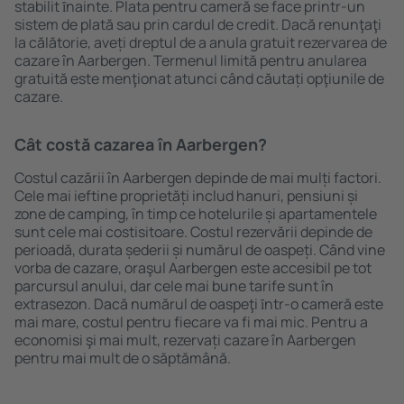
stabilit ȋnainte. Plata pentru cameră se face printr-un
sistem de plată sau prin cardul de credit. Dacă renunţaţi
la călătorie, aveți dreptul de a anula gratuit rezervarea de
cazare în Aarbergen. Termenul limită pentru anularea
gratuită este menţionat atunci când căutați opţiunile de
cazare.
Cât costă cazarea în Aarbergen?
Costul cazării în Aarbergen depinde de mai mulți factori.
Cele mai ieftine proprietăți includ hanuri, pensiuni și
zone de camping, în timp ce hotelurile și apartamentele
sunt cele mai costisitoare. Costul rezervării depinde de
perioadă, durata șederii și numărul de oaspeți. Când vine
vorba de cazare, oraşul Aarbergen este accesibil pe tot
parcursul anului, dar cele mai bune tarife sunt în
extrasezon. Dacă numărul de oaspeţi ȋntr-o cameră este
mai mare, costul pentru fiecare va fi mai mic. Pentru a
economisi şi mai mult, rezervați cazare în Aarbergen
pentru mai mult de o săptămână.