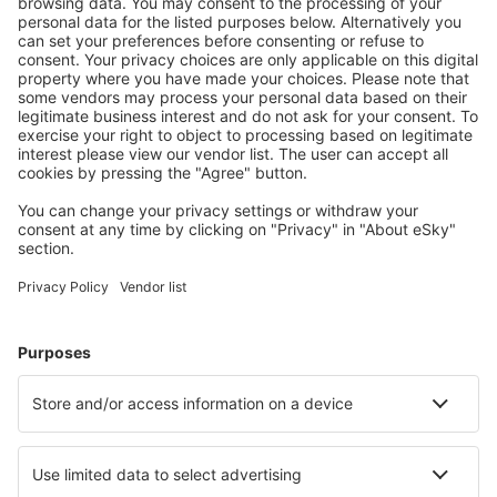
Planifică ȋn siguranţă
Rezervare fără griji cu opțiune gratuită de anulare.
Economiseşte mai mult
Prețuri atractive și oferte speciale pentru utilizatorii
conectați.
Cazarea preferată
Alege din peste 1,3 mil. de opţiuni: hoteluri, cabane,
apartamente și altele.
Cele mai căutate cazări de către utilizatorii eSky
Cazare în China - Orașe populare
Cazare în Guangzhou
Cazare în Chengdu