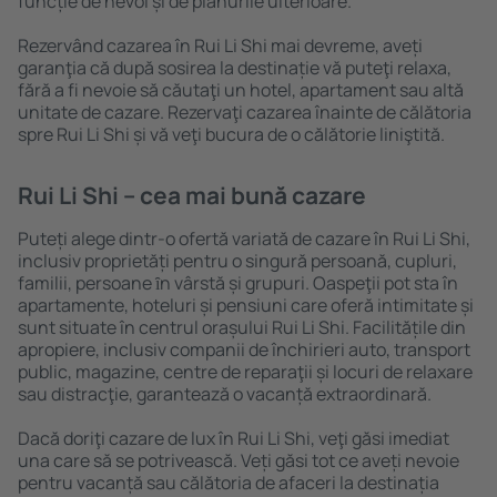
funcție de nevoi și de planurile ulterioare.
Rezervând cazarea în Rui Li Shi mai devreme, aveți
garanţia că după sosirea la destinație vă puteţi relaxa,
fără a fi nevoie să căutaţi un hotel, apartament sau altă
unitate de cazare. Rezervaţi cazarea înainte de călătoria
spre Rui Li Shi și vă veţi bucura de o călătorie liniştită.
Rui Li Shi – cea mai bună cazare
Puteți alege dintr-o ofertă variată de cazare în Rui Li Shi,
inclusiv proprietăți pentru o singură persoană, cupluri,
familii, persoane ȋn vârstă și grupuri. Oaspeţii pot sta în
apartamente, hoteluri și pensiuni care oferă intimitate și
sunt situate în centrul orașului Rui Li Shi. Facilitățile din
apropiere, inclusiv companii de închirieri auto, transport
public, magazine, centre de reparaţii și locuri de relaxare
sau distracţie, garantează o vacanță extraordinară.
Dacă doriţi cazare de lux în Rui Li Shi, veţi găsi imediat
una care să se potrivească. Veți găsi tot ce aveți nevoie
pentru vacanță sau călătoria de afaceri la destinația