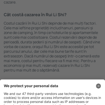
cazare.
Cât costă cazarea în Rui Li Shi?
Costul cazării în Rui Li Shi depinde de mai mulți factori.
Cele mai ieftine proprietăți includ hanuri, pensiuni și
zone de camping, în timp ce hotelurile și apartamentele
sunt cele mai costisitoare. Costul rezervării depinde de
perioadă, durata șederii și numărul de oaspeți. Când vine
vorba de cazare, oraşul Rui Li Shi este accesibil pe tot
parcursul anului, dar cele mai bune tarife sunt în
extrasezon. Dacă numărul de oaspeţi ȋntr-o cameră este
mai mare, costul pentru fiecare va fi mai mic. Pentru a
economisi şi mai mult, rezervați cazare în Rui Li Shi
pentru mai mult de o săptămână.
Caută rapid şi uşor
Ofertă adaptată aşteptărilor tale.