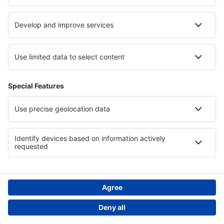
Cele mai bune locuri de cazare - regiuni
Cazare in Los Santos
Cazare în Ile-de-France
Cazare in Lake Titicaca
Cazare in Bavarian Alps
Cazare in Archipelago National Park