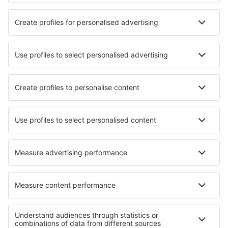
Cazare în Shanghai
Cazare în Beijing
Cazare în Shenzhen
Cazare în Meizhou
Cazare în Wenshan
Cazare în Huai'an
Cazare în Xishuangbanna
Cazare în Zhangjiajie
Cele mai bune locuri de cazare - orașe
Cazare în Marathokampos
Cazare în Annandale
Cazare în Gammarth
Cazare în Pittsfield
Cazare în Wujie
Cazare în Itaparica
Cazare în L'Abbaye
Cazare în Lozovac
Cazare în Great Broughton
Cazare în Lower Swanwick