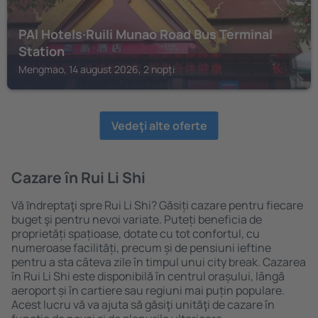
PAI Hotels·Ruili Munao Road Bus Terminal
Station
Mengmao, 14 august 2026, 2 nopți
Vedeţi alte oferte
Cazare în Rui Li Shi
Vă ȋndreptaţi spre Rui Li Shi? Găsiți cazare pentru fiecare
buget şi pentru nevoi variate. Puteți beneficia de
proprietăți spațioase, dotate cu tot confortul, cu
numeroase facilități, precum și de pensiuni ieftine
pentru a sta câteva zile în timpul unui city break. Cazarea
în Rui Li Shi este disponibilă în centrul orașului, lângă
aeroport și în cartiere sau regiuni mai puțin populare.
Acest lucru vă va ajuta să găsiţi unităţi de cazare în