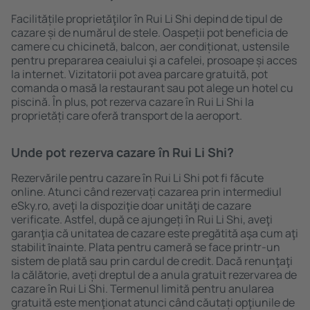
Facilitățile proprietăţilor în Rui Li Shi depind de tipul de
cazare și de numărul de stele. Oaspeții pot beneficia de
camere cu chicinetă, balcon, aer condiționat, ustensile
pentru prepararea ceaiului şi a cafelei, prosoape și acces
la internet. Vizitatorii pot avea parcare gratuită, pot
comanda o masă la restaurant sau pot alege un hotel cu
piscină. În plus, pot rezerva cazare în Rui Li Shi la
proprietăți care oferă transport de la aeroport.
Unde pot rezerva cazare în Rui Li Shi?
Rezervările pentru cazare în Rui Li Shi pot fi făcute
online. Atunci când rezervați cazarea prin intermediul
eSky.ro, aveţi la dispoziţie doar unităţi de cazare
verificate. Astfel, după ce ajungeți în Rui Li Shi, aveţi
garanţia că unitatea de cazare este pregătită aşa cum aţi
stabilit ȋnainte. Plata pentru cameră se face printr-un
sistem de plată sau prin cardul de credit. Dacă renunţaţi
la călătorie, aveți dreptul de a anula gratuit rezervarea de
cazare în Rui Li Shi. Termenul limită pentru anularea
gratuită este menţionat atunci când căutați opţiunile de