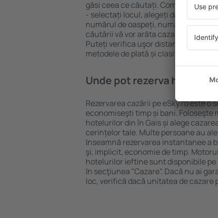
găsi ceea ce căutați. Completați câm
- selectați locul, alegeți data de che
numărul de oaspeți, numărul de camer
căutării vă vor arăta cazarea disponib
Puteți verifica uşor distanța de la hot
metodele de plată și clasificarea hote
Unde pot rezerva hoteluri ȋ
Rezervarea cazării pe eSky.ro este o so
economiseşti timp și bani. Foloseşte 
hotelurilor din în Gais și alege caza
cerințelor tale. Multe persoane au al
ȋnseamnă rezervarea instantanee a bile
şi, implicit, economie de timp. Motoru
hotelurilor ieftine sunt disponibile pe
ȋn secţiunea "Cazare". Dacă nu ai gar
loc, verifică dacă unitatea de cazare 