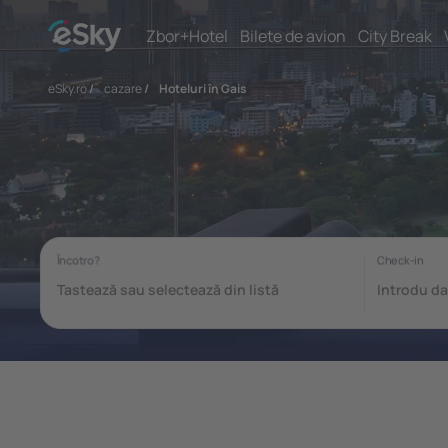
Zbor+Hotel
Bilete de avion
City Break
eSky.ro
/
cazare
/
Hoteluri în Gais