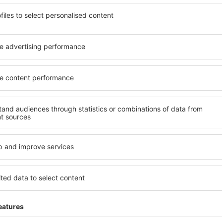
ită nevoilor sale. Preferați
elementele cheie ale unui ho
alte sau preferați hoteluri
bune hoteluri din Gais gara
rul nostru puteți rezerva
servicii și o gamă largă de f
t! Selectați destinația şi
standarde ridicate oferă cea
todele de plată și opțiunile
principalele distracţii din G
tuate atât aproape de
gratuită și pot alege o cam
uțin mai departe de
corespundă perfect nevoilor l
pentru o vacanță lungă sau
standarde ȋnalte să ofere un
nd doriţi să vizitaţi şi alte
precum spa și fitness, și act
re vi se potriveşte și
cazare în Gais este o alegere
o vacanţă sau călătorie de
persoane aflate în călătorie
companii care doresc să or
lor.
ais?
Ce fel de facilităţi v
Gais?
 în Gais este folosind
 mare de date cu locuri de
Hotelurile în Gais au diferite
uni este o garanție că veți
Cele mai frecvente sunt Wi-F