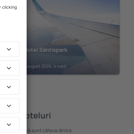
GOSSAU
Revier Hotel Säntispark
1.111
€
Gossau, 21 august 2026, 4 nopți
 bune hoteluri
locație atractivă sunt câteva dintre