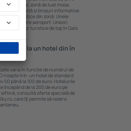
tru comercial, zonă de luat masa,
parcare gratuită și broșuri informative
atracții turistice din zonă. Unele
ul de la și către aeroport. Uneori,
 obiectivelor turistice de top în Gais.
e cazare la un hotel din în
poate varia în funcție de numărul de
. O noapte într-un hotel de standard
v 50 până la 100 de euro. Hotelurile
ile ȋncepând de la 200 de euro pe
ieftină, consultă oferta specială de
y.ro, care ȋţi permite să rezervi
stantaneu.