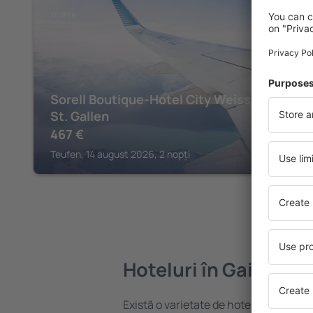
TEUFEN
Sorell Boutique-Hotel City Weissenstein
St. Gallen
467
€
Teufen, 14 august 2026, 2 nopți
Hoteluri în Gais
Există o varietate de hoteluri disponibi