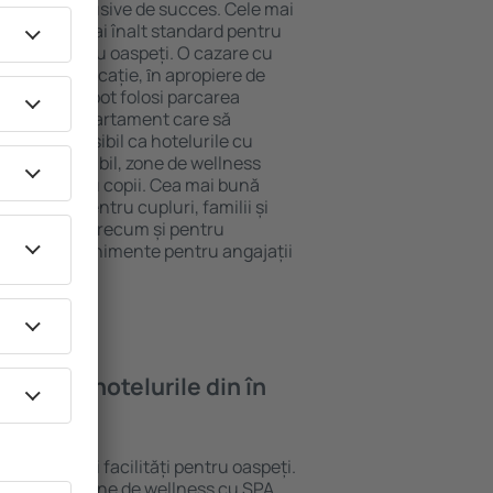
tel All-Inclusive de succes. Cele mai
ntează cel mai înalt standard pentru
acilități pentru oaspeți. O cazare cu
 mai bună locație, ȋn apropiere de
ais. Oaspeții pot folosi parcarea
eră sau un apartament care să
or. Este posibil ca hotelurile cu
 meniu variabil, zone de wellness
ivități pentru copii. Cea mai bună
 perfectă pentru cupluri, familii și
 de afaceri, precum și pentru
ganizeze evenimente pentru angajații
oi găsi ȋn hotelurile din în
 standarde și facilități pentru oaspeți.
i gratuit, zone de wellness cu SPA,