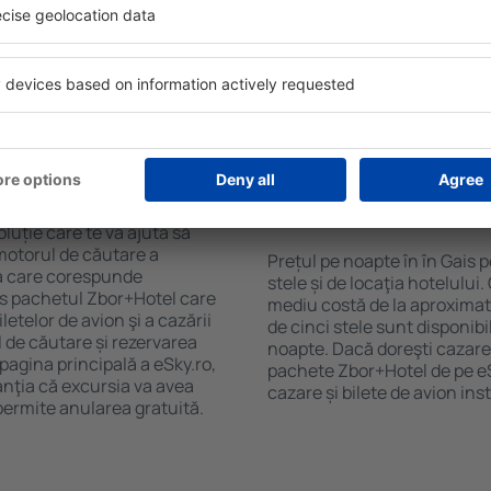
purile motorului de căutare
mini bar/seif în cameră, cen
ck-in și check-out, adăugați
zonă de joacă pentru copii, 
e şi gata! Rezultatele
despre cele mai interesante 
ilă ȋn perioada selectată.
proprietăți includ și transfer
el ȋn centrul orașului,
acestea încurajează vizitarea
lului.
n în Gais?
Cât costă o noapte d
Gais?
luție care te va ajuta să
motorul de căutare a
Prețul pe noapte în în Gais 
rea care corespunde
stele și de locaţia hotelului
es pachetul Zbor+Hotel care
mediu costă de la aproximati
telor de avion şi a cazării
de cinci stele sunt disponib
l de căutare și rezervarea
noapte. Dacă doreşti cazare 
 pagina principală a eSky.ro,
pachete Zbor+Hotel de pe eSk
anţia că excursia va avea
cazare și bilete de avion in
permite anularea gratuită.