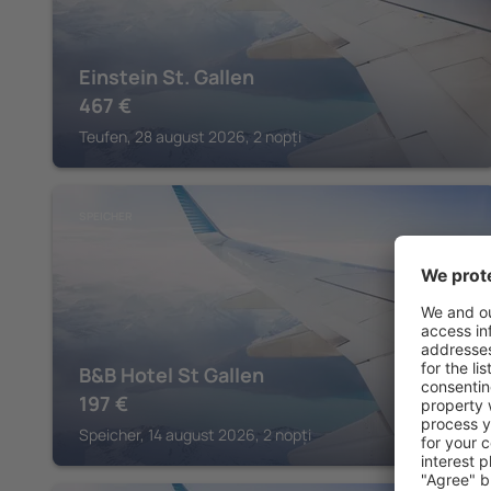
Einstein St. Gallen
467
€
Teufen, 28 august 2026, 2 nopți
SPEICHER
B&B Hotel St Gallen
197
€
Speicher, 14 august 2026, 2 nopți