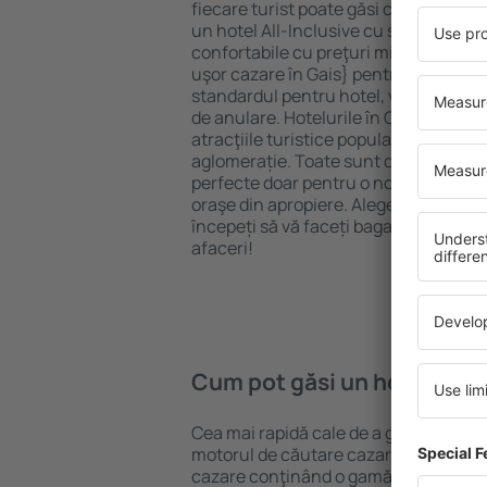
fiecare turist poate găsi cazare potriv
un hotel All-Inclusive cu standarde ȋn
confortabile cu preţuri mici? Cu ajuto
uşor cazare în Gais} pentru orice buge
standardul pentru hotel, verificați me
de anulare. Hotelurile în Gais sunt si
atracţiile turistice populare, cât și p
aglomerație. Toate sunt disponibile 
perfecte doar pentru o noapte atunci câ
oraşe din apropiere. Alegeți hotelul ca
începeți să vă faceți bagajele pentru 
afaceri!
Cum pot găsi un hotel în G
Cea mai rapidă cale de a găsi un hotel
motorul de căutare cazare eSky. Baza
cazare conţinând o gamă largă de opţi