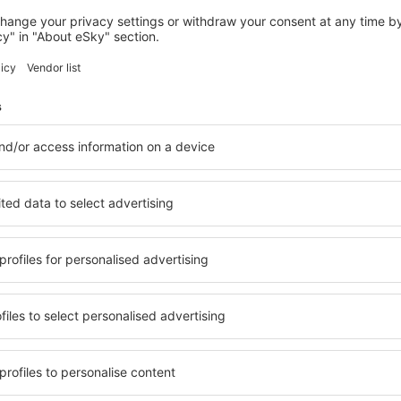
LUSTENAU
Amedia Lustenau, Trademark Collection
by Wyndham
305
€
Lustenau, 26 august 2026, 2 nopți
Vedeți mai multe hoteluri în Gais
Gais – cele mai
le în Gais, astfel încât
O varietate de servicii și o 