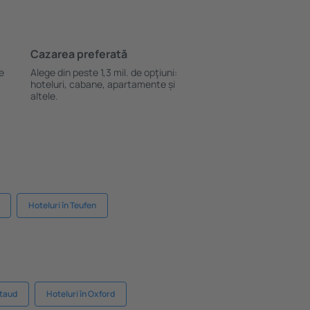
Cazarea preferată
le
Alege din peste 1,3 mil. de opţiuni:
hoteluri, cabane, apartamente și
altele.
Hoteluri în Teufen
etaud
Hoteluri în Oxford