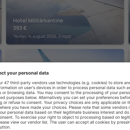
Hotel Militärkantine
393
€
Teufen, 14 august 2026, 2 nopți
SPEICHER
Oberwaid Hotel
457
€
Speicher, 14 august 2026, 2 nopți