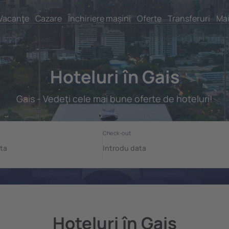
Vacanţe
Cazare
Închiriere mașini
Oferte
Transferuri
Mai
Hoteluri în Gais
Gais - Vedeţi cele mai bune oferte de hoteluri!
Hoteluri în Gais