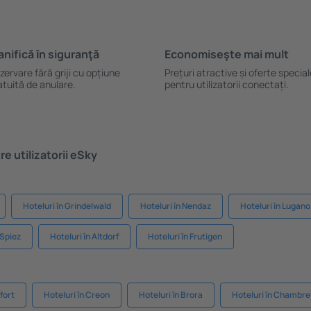
anifică ȋn siguranţă
Economiseşte mai mult
zervare fără griji cu opțiune
Prețuri atractive și oferte specia
atuită de anulare.
pentru utilizatorii conectați.
e utilizatorii eSky
Hoteluri în Grindelwald
Hoteluri în Nendaz
Hoteluri în Lugano
 Spiez
Hoteluri în Altdorf
Hoteluri în Frutigen
fort
Hoteluri în Creon
Hoteluri în Brora
Hoteluri în Chambr