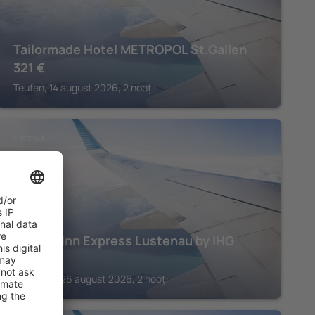
Tailormade Hotel METROPOL St.Gallen
321
€
Teufen, 14 august 2026, 2 nopți
LUSTENAU
Holiday Inn Express Lustenau by IHG
254
€
Lustenau, 26 august 2026, 2 nopți