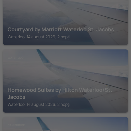
Courtyard by Marriott Waterloo St. Jacobs
Waterloo, 14 august 2026, 2 nopți
WATERLOO
Homewood Suites by Hilton Waterloo/St.
Jacobs
Waterloo, 14 august 2026, 2 nopți
CAMBRIDGE