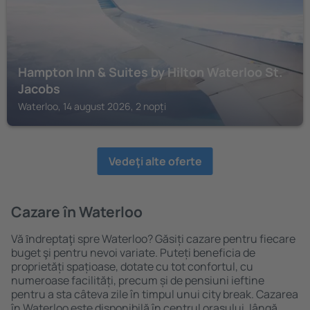
Hampton Inn & Suites by Hilton Waterloo St.
Jacobs
Waterloo, 14 august 2026, 2 nopți
Vedeţi alte oferte
Cazare în Waterloo
Vă ȋndreptaţi spre Waterloo? Găsiți cazare pentru fiecare
buget şi pentru nevoi variate. Puteți beneficia de
proprietăți spațioase, dotate cu tot confortul, cu
numeroase facilități, precum și de pensiuni ieftine
pentru a sta câteva zile în timpul unui city break. Cazarea
în Waterloo este disponibilă în centrul orașului, lângă