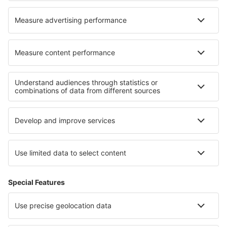
Cazare în Rogliano
Cazare în Peštani
Cele mai bune locuri de cazare - regiuni
Cazare în Parcul Național Jasper
Cazare in Insula Prințului Edward
Cazare în Parcul Național Banff
Cazare in Mafikeng Game Reserve
Cazare in Voievodatul Sfintei Cruci
Cazare în Cartagena
Cazare in Santa Catalina Island
Cazare În Suceava județul