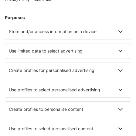
Cazare în Vancouver
Cazare în Montreal
Cazare în Toronto
Cazare în Calgary
Cazare în Edmonton (AB)
Cazare în Rawdon
Cazare în Grande Prairie
Cazare în Medicine Hat
Cazare în Oro-Medonte
Cazare în Cochrane (AB)
Cele mai bune locuri de cazare - orașe
Cazare în Gournes
Cazare în Villeneuve d'Olmes
Cazare în Skala Kallirachis
Cazare în Sangalkam
Cazare în Langrickenbach
Cazare în Zumaia
Cazare în Jois
Cazare în Lipnice nad Sázavou