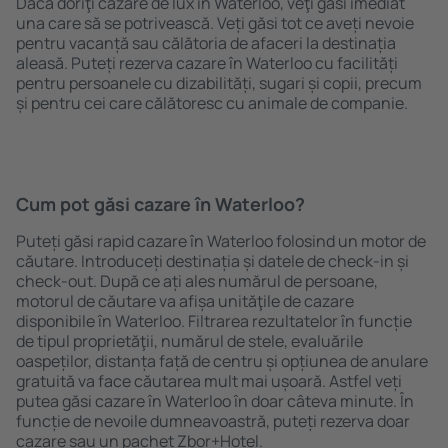
Dacă doriţi cazare de lux în Waterloo, veţi găsi imediat
una care să se potrivească. Veți găsi tot ce aveți nevoie
pentru vacanță sau călătoria de afaceri la destinația
aleasă. Puteți rezerva cazare în Waterloo cu facilități
pentru persoanele cu dizabilități, sugari și copii, precum
și pentru cei care călătoresc cu animale de companie.
Cum pot găsi cazare în Waterloo?
Puteți găsi rapid cazare în Waterloo folosind un motor de
căutare. Introduceți destinația și datele de check-in și
check-out. După ce ați ales numărul de persoane,
motorul de căutare va afișa unităţile de cazare
disponibile în Waterloo. Filtrarea rezultatelor în funcție
de tipul proprietăţii, numărul de stele, evaluările
oaspeților, distanța față de centru și opțiunea de anulare
gratuită va face căutarea mult mai ușoară. Astfel veți
putea găsi cazare în Waterloo în doar câteva minute. În
funcție de nevoile dumneavoastră, puteți rezerva doar
cazare sau un pachet Zbor+Hotel.