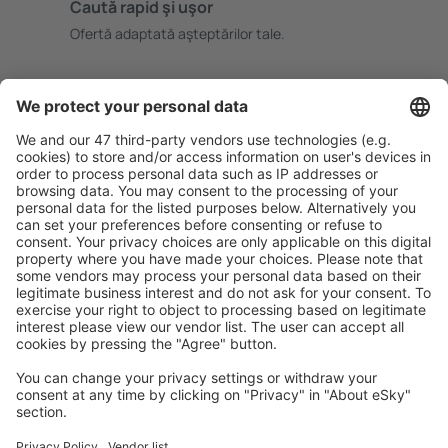
Caută rapid şi uşor
Ofertă adaptată aşteptărilor tale.
Planifică ȋn siguranţă
Rezervare fără griji cu opțiune gratuită de anulare.
Economiseşte mai mult
Prețuri atractive și oferte speciale pentru utilizatorii
conectați.
Cazarea preferată
Alege din peste 1,3 mil. de opţiuni: hoteluri, cabane,
apartamente și altele.
Cele mai căutate cazări de către utilizatorii eSky
Cazare în Canada - Orașe populare