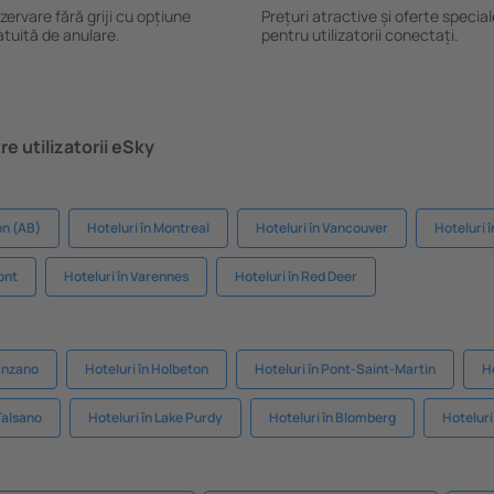
zervare fără griji cu opțiune
Prețuri atractive și oferte specia
atuită de anulare.
pentru utilizatorii conectați.
e utilizatorii eSky
on (AB)
Hoteluri în Montreal
Hoteluri în Vancouver
Hoteluri 
ont
Hoteluri în Varennes
Hoteluri în Red Deer
ranzano
Hoteluri în Holbeton
Hoteluri în Pont-Saint-Martin
H
 Talsano
Hoteluri în Lake Purdy
Hoteluri în Blomberg
Hoteluri