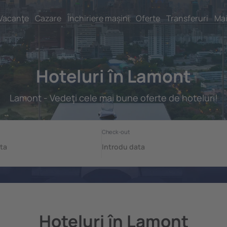
Vacanţe
Cazare
Închiriere mașini
Oferte
Transferuri
Mai
Hoteluri în Lamont
Lamont - Vedeţi cele mai bune oferte de hoteluri!
Hoteluri în Lamont