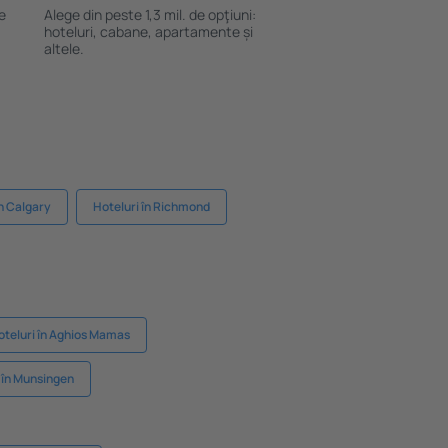
le
Alege din peste 1,3 mil. de opţiuni:
hoteluri, cabane, apartamente și
altele.
în Calgary
Hoteluri în Richmond
oteluri în Aghios Mamas
 în Munsingen