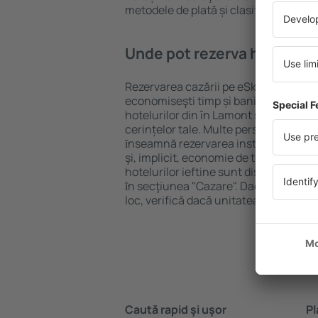
metodele de plată și clasificarea hote
Unde pot rezerva hoteluri 
Rezervarea cazării pe eSky.ro este o so
economiseşti timp și bani. Foloseşte 
hotelurilor din în Lamont și alege ca
cerințelor tale. Multe persoane au al
ȋnseamnă rezervarea instantanee a bile
şi, implicit, economie de timp. Motoru
hotelurilor ieftine sunt disponibile pe
ȋn secţiunea "Cazare". Dacă nu ai gar
loc, verifică dacă unitatea de cazare 
Caută rapid şi uşor
Pl