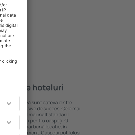
ai bune hoteluri
locație atractivă sunt câteva dintre
tel All-Inclusive de succes. Cele mai
rantează cel mai înalt standard
gă de facilități pentru oaspeți. O
 oferă cea mai bună locație, ȋn
tracţii din Lamont. Oaspeții pot folosi