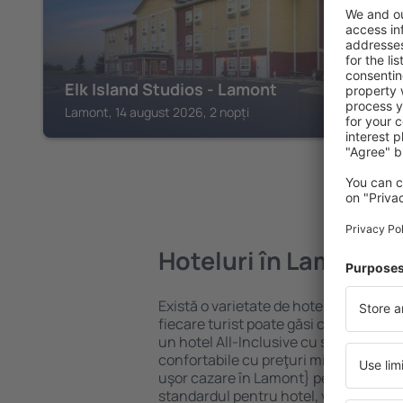
Elk Island Studios - Lamont
Lamont, 14 august 2026, 2 nopți
Hoteluri în Lamont
Există o varietate de hoteluri disponib
fiecare turist poate găsi cazare potriv
un hotel All-Inclusive cu standarde ȋn
confortabile cu preţuri mici? Cu ajuto
uşor cazare în Lamont} pentru orice b
standardul pentru hotel, verificați me