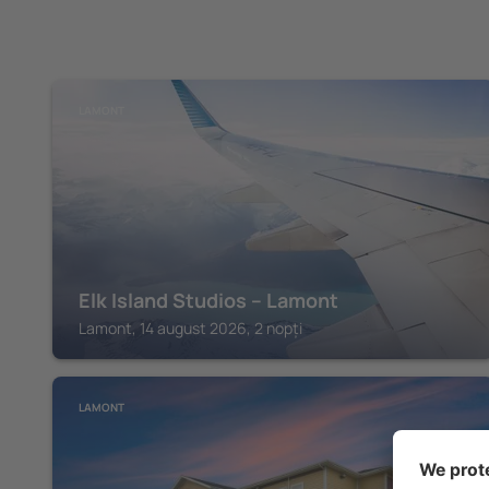
LAMONT
Elk Island Studios – Lamont
Lamont, 14 august 2026, 2 nopți
LAMONT