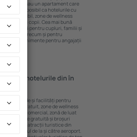
ege o cameră sau un apartament care
r lor. Este posibil ca hotelurile cu
 meniu variabil, zone de wellness
ivități pentru copii. Cea mai bună
ere perfectă pentru cupluri, familii și
 de afaceri, precum și pentru
ganizeze evenimente pentru angajații
oi găsi ȋn hotelurile din în
ite standarde și facilități pentru
sunt Wi-Fi gratuit, zone de wellness
eră, centru comercial, zonă de luat
opii, parcare gratuită și broșuri
interesante atracții turistice din
d și transferul de la și către aeroport.