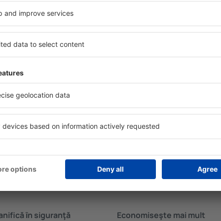
Uneori, acestea încurajează 
lului.
în Lamont.
ȋn în Lamont?
Cât costă o noapte d
Lamont?
luție care te va ajuta să
motorul de căutare a
Prețul pe noapte în în Lamon
zarea care corespunde
de stele și de locaţia hotelu
es pachetul Zbor+Hotel care
mediu costă de la aproximati
telor de avion şi a cazării
de cinci stele sunt disponib
l de căutare și rezervarea
noapte. Dacă doreşti cazare 
 pagina principală a eSky.ro,
pachete Zbor+Hotel de pe eSk
anţia că excursia va avea
cazare și bilete de avion in
permite anularea gratuită.
anifică ȋn siguranţă
Economiseşte mai mult