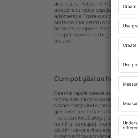
de anulare. Hotelurile în Lamont sunt
atracţiile turistice populare, cât și p
aglomerație. Toate sunt disponibile 
perfecte doar pentru o noapte atunci câ
oraşe din apropiere. Alegeți hotelul ca
începeți să vă faceți bagajele pentru 
afaceri!
Cum pot găsi un hotel în 
Cea mai rapidă cale de a găsi un hote
motorul de căutare cazare eSky. Baza
cazare conţinând o gamă largă de opţi
găsi ceea ce căutați. Completați câm
- selectați locul, alegeți data de che
numărul de oaspeți, numărul de camer
căutării vă vor arăta cazarea disponib
Puteți verifica uşor distanța de la hot