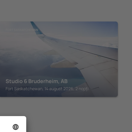
FORT SASKATCHEWAN
Studio 6 Bruderheim, AB
Fort Saskatchewan, 14 august 2026, 2 nopți