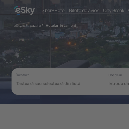
Zbor+Hotel
Bilete de avion
City Break
eSky.ro
/
cazare
/
Hoteluri în Lamont