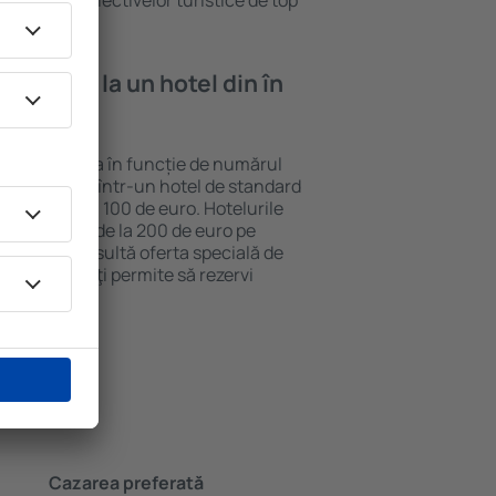
vizitarea obiectivelor turistice de top
e cazare la un hotel din în
t poate varia în funcție de numărul
lui. O noapte într-un hotel de standard
v 50 până la 100 de euro. Hotelurile
ile ȋncepând de la 200 de euro pe
ieftină, consultă oferta specială de
y.ro, care ȋţi permite să rezervi
stantaneu.
Cazarea preferată