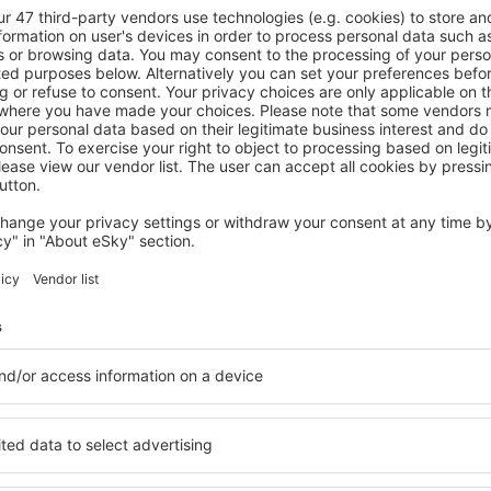
Vedeți mai multe hoteluri în Lamont
Lamont – cele m
ile în Lamont, astfel încât
O varietate de servicii și o 
ită nevoilor sale. Preferați
elementele cheie ale unui ho
alte sau preferați hoteluri
bune hoteluri din Lamont ga
rul nostru puteți rezerva
pentru servicii și o gamă lar
uget! Selectați destinația şi
cazare cu standarde ridicate
todele de plată și opțiunile
apropiere de principalele dis