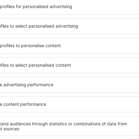
 situate atât aproape de
parcarea gratuită și pot al
uțin mai departe de
să corespundă perfect nevoilo
pentru o vacanță lungă sau
standarde ȋnalte să ofere un
nd doriţi să vizitaţi şi alte
precum spa și fitness, și act
re vi se potriveşte și
cazare în Lamont este o aleg
o vacanţă sau călătorie de
persoane aflate în călătorie
companii care doresc să or
lor.
Lamont?
Ce fel de facilităţi v
Lamont?
l în Lamont este folosind
 mare de date cu locuri de
Hotelurile în Lamont au difer
uni este o garanție că veți
oaspeți. Cele mai frecvente 
purile motorului de căutare
cu SPA, mini bar/seif în cam
ck-in și check-out, adăugați
masa, zonă de joacă pentru c
e şi gata! Rezultatele
informative despre cele mai 
ilă ȋn perioada selectată.
zonă. Unele proprietăți inclu
el ȋn centrul orașului,