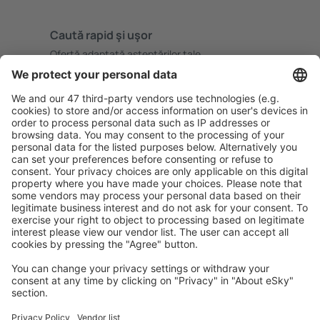
Caută rapid şi uşor
Ofertă adaptată aşteptărilor tale.
Planifică ȋn siguranţă
Rezervare fără griji cu opțiune gratuită de anulare.
Economiseşte mai mult
Prețuri atractive și oferte speciale pentru utilizatorii
conectați.
Cazarea preferată
Alege din peste 1,3 mil. de opţiuni: hoteluri, cabane,
apartamente și altele.
Cele mai căutate cazări de către utilizatorii eSky