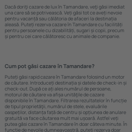
Dacă doriţi cazare de lux în Tamandare, veţi găsi imediat
una care să se potrivească. Veți găsi tot ce aveți nevoie
pentru vacanță sau călătoria de afaceri la destinația
aleasă. Puteți rezerva cazare în Tamandare cu facilități
pentru persoanele cu dizabilități, sugari și copii, precum
și pentru cei care călătoresc cu animale de companie.
Cum pot găsi cazare în Tamandare?
Puteți găsi rapid cazare în Tamandare folosind un motor
de căutare. Introduceți destinația și datele de check-in și
check-out. După ce ați ales numărul de persoane,
motorul de căutare va afișa unităţile de cazare
disponibile în Tamandare. Filtrarea rezultatelor în funcție
de tipul proprietăţii, numărul de stele, evaluările
oaspeților, distanța față de centru și opțiunea de anulare
gratuită va face căutarea mult mai ușoară. Astfel veți
putea găsi cazare în Tamandare în doar câteva minute. În
funcție de nevoile dumneavoastră, puteți rezerva doar