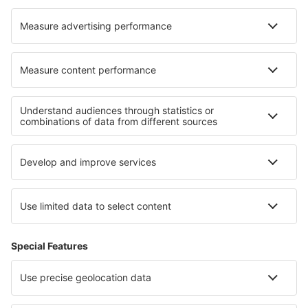
Cazare în Bryukhovychi
Cazare în Jalousie
Cazare în Chiusi della Verna
Cazare în Gaufelden
Cele mai bune locuri de cazare - regiuni
Cazare în Copacabana
Cazare în Iguazú
Cazare în Fernando de Noronha
Cazare în Florianopolis
Cazare în Ipanema
Cazare in Cahuita National Park
Cazare pe Insula Paștelui
Cazare În Dolj județul
Cazare in Kenai Fjords National Park
Cazare in Vlahia moravă