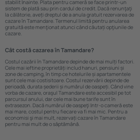
stabilit ȋnainte. Plata pentru cameră se face printr-un
sistem de plată sau prin cardul de credit. Dacă renunţaţi
la călătorie, aveți dreptul de a anula gratuit rezervarea de
cazare în Tamandare. Termenul limită pentru anularea
gratuită este menţionat atunci când căutați opţiunile de
cazare.
Cât costă cazarea în Tamandare?
Costul cazării în Tamandare depinde de mai mulți factori.
Cele mai ieftine proprietăți includ hanuri, pensiuni și
zone de camping, în timp ce hotelurile și apartamentele
sunt cele mai costisitoare. Costul rezervării depinde de
perioadă, durata șederii și numărul de oaspeți. Când vine
vorba de cazare, oraşul Tamandare este accesibil pe tot
parcursul anului, dar cele mai bune tarife sunt în
extrasezon. Dacă numărul de oaspeţi ȋntr-o cameră este
mai mare, costul pentru fiecare va fi mai mic. Pentru a
economisi şi mai mult, rezervați cazare în Tamandare
pentru mai mult de o săptămână.