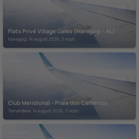
Flats Privé Village Galés (Maragogi - AL)
Maragogi, 14 august 2026, 2 nopți
TAMANDARE
Club Meridional - Praia dos Carneiros
Tamandare, 14 august 2026, 2 nopți
TAMANDARE