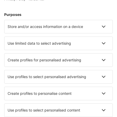
Cazare în Brazilia - Orașe populare
Cazare în Rio de Janeiro
Cazare în São Paulo
Cazare în Cabo Frio
Cazare în Florianopolis
Cazare în Belem
Cazare în Ribeirao Preto
Cazare în Londrina
Cazare în Campinas
Cazare în Chapada dos Guimarães
Cazare în Petrolina
Cele mai bune locuri de cazare - orașe
Cazare în Brodnica
Cazare în Happurg
Cazare în National Park
Cazare în Luttre
Cazare în Chienes
Cazare în Farmington