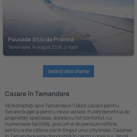
Pousada Sitio da Prainha
Tamandare, 14 august 2026, 2 nopți
Vedeţi alte oferte
Cazare în Tamandare
Vă ȋndreptaţi spre Tamandare? Găsiți cazare pentru
fiecare buget şi pentru nevoi variate. Puteți beneficia de
proprietăți spațioase, dotate cu tot confortul, cu
numeroase facilități, precum și de pensiuni ieftine
pentru a sta câteva zile în timpul unui city break. Cazarea
în Tamandare este disponibilă în centrul orașului, lângă