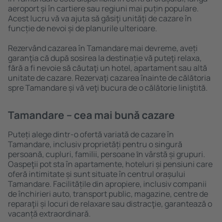
aeroport și în cartiere sau regiuni mai puțin populare.
Acest lucru vă va ajuta să găsiţi unităţi de cazare în
funcție de nevoi și de planurile ulterioare.
Rezervând cazarea în Tamandare mai devreme, aveți
garanţia că după sosirea la destinație vă puteţi relaxa,
fără a fi nevoie să căutaţi un hotel, apartament sau altă
unitate de cazare. Rezervaţi cazarea înainte de călătoria
spre Tamandare și vă veţi bucura de o călătorie liniştită.
Tamandare – cea mai bună cazare
Puteți alege dintr-o ofertă variată de cazare în
Tamandare, inclusiv proprietăți pentru o singură
persoană, cupluri, familii, persoane ȋn vârstă și grupuri.
Oaspeţii pot sta în apartamente, hoteluri și pensiuni care
oferă intimitate și sunt situate în centrul orașului
Tamandare. Facilitățile din apropiere, inclusiv companii
de închirieri auto, transport public, magazine, centre de
reparaţii și locuri de relaxare sau distracţie, garantează o
vacanță extraordinară.