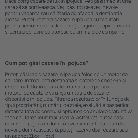
Dacă doriţi cazare de lux în Ipojuca, veţi găsi imediat una
care să se potrivească. Veți găsi tot ce aveți nevoie
pentru vacanță sau călătoria de afaceri la destinația
aleasă. Puteți rezerva cazare în Ipojuca cu facilități
pentru persoanele cu dizabilități, sugari și copii, precum
și pentru cei care călătoresc cu animale de companie.
Cum pot găsi cazare în Ipojuca?
Puteți găsi rapid cazare în Ipojuca folosind un motor de
căutare. Introduceți destinația și datele de check-in și
check-out. După ce ați ales numărul de persoane,
motorul de căutare va afișa unităţile de cazare
disponibile în Ipojuca. Filtrarea rezultatelor în funcție de
tipul proprietăţii, numărul de stele, evaluările oaspeților,
distanța față de centru și opțiunea de anulare gratuită va
face căutarea mult mai ușoară. Astfel veți putea găsi
cazare în Ipojuca în doar câteva minute. În funcție de
nevoile dumneavoastră, puteți rezerva doar cazare sau
un pachet Zbor+Hotel.