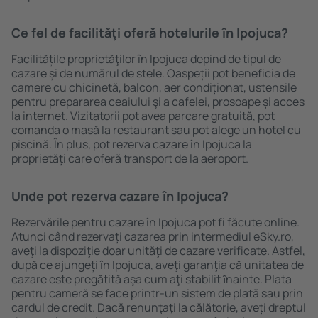
Ce fel de facilităţi oferă hotelurile în Ipojuca?
Facilitățile proprietăţilor în Ipojuca depind de tipul de
cazare și de numărul de stele. Oaspeții pot beneficia de
camere cu chicinetă, balcon, aer condiționat, ustensile
pentru prepararea ceaiului şi a cafelei, prosoape și acces
la internet. Vizitatorii pot avea parcare gratuită, pot
comanda o masă la restaurant sau pot alege un hotel cu
piscină. În plus, pot rezerva cazare în Ipojuca la
proprietăți care oferă transport de la aeroport.
Unde pot rezerva cazare în Ipojuca?
Rezervările pentru cazare în Ipojuca pot fi făcute online.
Atunci când rezervați cazarea prin intermediul eSky.ro,
aveţi la dispoziţie doar unităţi de cazare verificate. Astfel,
după ce ajungeți în Ipojuca, aveţi garanţia că unitatea de
cazare este pregătită aşa cum aţi stabilit ȋnainte. Plata
pentru cameră se face printr-un sistem de plată sau prin
cardul de credit. Dacă renunţaţi la călătorie, aveți dreptul