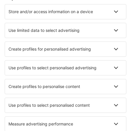
Cazare în São Paulo
Cazare în Rio de Janeiro
Cazare în Cabo Frio
Cazare în Belem
Cazare în Florianopolis
Cazare în Bertioga
Cazare în Canela
Cazare în Atibaia
Cazare în Sinop
Cazare în Belo Horizonte
Cele mai bune locuri de cazare - orașe
Cazare în Oksino
Cazare în Manchester Township
Cazare în Sembalunlawang
Cazare în Shimoga
Cazare în Ban Pang Mu
Cazare în Slootdorp
Cazare în Szczawnica
Cazare în Nickenich
Cazare în Tomaszowice
Cazare în Steffisburg