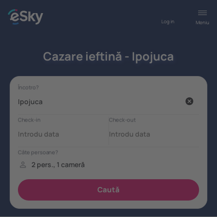
Log in
Meniu
Cazare ieftină - Ipojuca