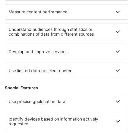
Cele mai bune locuri de cazare - regiuni
Cazare în Praia do Forte
Cazare în Iguazú
Cazare în Fernando de Noronha
Cazare în Florianopolis
Cazare în Ipanema
Cazare in Greek Islands
Cazare in Orava
Cazare in Gdansk Pomerania
Cazare în Tobago
Cazare in Insulele Ciclade