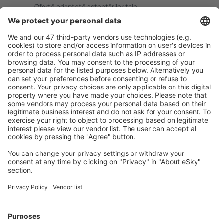
Ofertă adaptată aşteptărilor tale.
Planifică ȋn siguranţă
Rezervare fără griji cu opțiune gratuită de anulare.
Economiseşte mai mult
Prețuri atractive și oferte speciale pentru utilizatorii
conectați.
Cazarea preferată
Alege din peste 1,3 mil. de opţiuni: hoteluri, cabane,
apartamente și altele.
Cele mai căutate cazări de către utilizatorii eSky
Cazare în Brazilia - Orașe populare