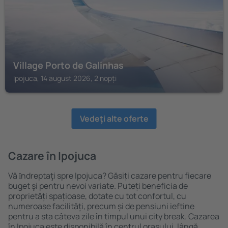
Village Porto de Galinhas
Ipojuca, 14 august 2026, 2 nopți
Vedeţi alte oferte
Cazare în Ipojuca
Vă ȋndreptaţi spre Ipojuca? Găsiți cazare pentru fiecare
buget şi pentru nevoi variate. Puteți beneficia de
proprietăți spațioase, dotate cu tot confortul, cu
numeroase facilități, precum și de pensiuni ieftine
pentru a sta câteva zile în timpul unui city break. Cazarea
în Ipojuca este disponibilă în centrul orașului, lângă