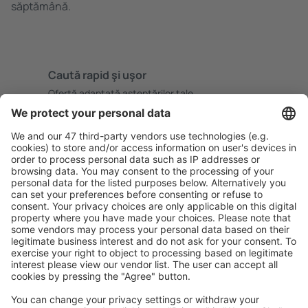
săptămână.
Caută rapid şi uşor
Ofertă adaptată aşteptărilor tale.
Planifică ȋn siguranţă
Rezervare fără griji cu opțiune gratuită de anulare.
Economiseşte mai mult
Prețuri atractive și oferte speciale pentru utilizatorii
conectați.
Cazarea preferată
Alege din peste 1,3 mil. de opţiuni: hoteluri, cabane,
apartamente și altele.