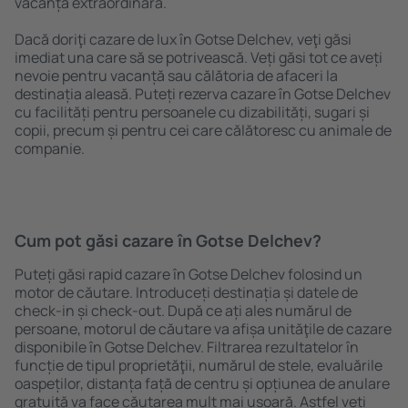
vacanță extraordinară.
Dacă doriţi cazare de lux în Gotse Delchev, veţi găsi
imediat una care să se potrivească. Veți găsi tot ce aveți
nevoie pentru vacanță sau călătoria de afaceri la
destinația aleasă. Puteți rezerva cazare în Gotse Delchev
cu facilități pentru persoanele cu dizabilități, sugari și
copii, precum și pentru cei care călătoresc cu animale de
companie.
Cum pot găsi cazare în Gotse Delchev?
Puteți găsi rapid cazare în Gotse Delchev folosind un
motor de căutare. Introduceți destinația și datele de
check-in și check-out. După ce ați ales numărul de
persoane, motorul de căutare va afișa unităţile de cazare
disponibile în Gotse Delchev. Filtrarea rezultatelor în
funcție de tipul proprietăţii, numărul de stele, evaluările
oaspeților, distanța față de centru și opțiunea de anulare
gratuită va face căutarea mult mai ușoară. Astfel veți