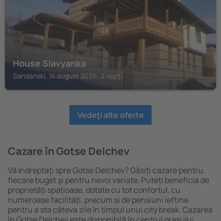
House Slavyanka
Sandanski, 14 august 2026, 2 nopți
Vedeţi alte oferte
Cazare în Gotse Delchev
Vă ȋndreptaţi spre Gotse Delchev? Găsiți cazare pentru
fiecare buget şi pentru nevoi variate. Puteți beneficia de
proprietăți spațioase, dotate cu tot confortul, cu
numeroase facilități, precum și de pensiuni ieftine
pentru a sta câteva zile în timpul unui city break. Cazarea
în Gotse Delchev este disponibilă în centrul orașului,