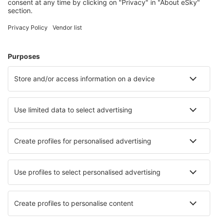
Cele mai căutate cazări de către utilizatorii eSky
Cazare în Bulgaria - Orașe populare
Cazare în Sozopol
Cazare în Sofia
Cazare în Varna
Cazare în Sunny Beach
Cazare în Bourgas
Cazare în Kovacevica
Cazare în Dobrinishte
Cazare în Svishtov
Cazare Debnevo
Cazare în Pazargic
Cele mai bune locuri de cazare - orașe
Cazare în Lainate
Cazare în Moulsoe
Cazare în Mulazzo
Cazare în Milldale
Cazare în Ciater