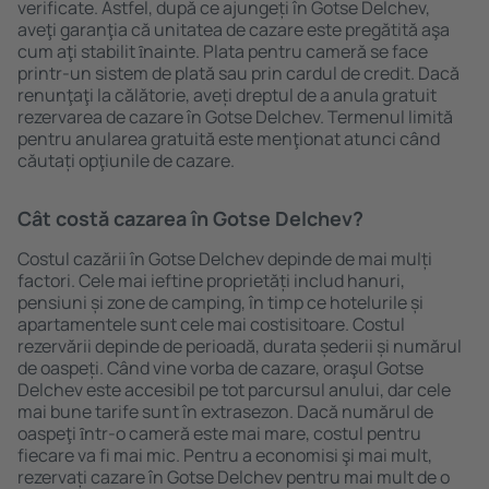
verificate. Astfel, după ce ajungeți în Gotse Delchev,
aveţi garanţia că unitatea de cazare este pregătită aşa
cum aţi stabilit ȋnainte. Plata pentru cameră se face
printr-un sistem de plată sau prin cardul de credit. Dacă
renunţaţi la călătorie, aveți dreptul de a anula gratuit
rezervarea de cazare în Gotse Delchev. Termenul limită
pentru anularea gratuită este menţionat atunci când
căutați opţiunile de cazare.
Cât costă cazarea în Gotse Delchev?
Costul cazării în Gotse Delchev depinde de mai mulți
factori. Cele mai ieftine proprietăți includ hanuri,
pensiuni și zone de camping, în timp ce hotelurile și
apartamentele sunt cele mai costisitoare. Costul
rezervării depinde de perioadă, durata șederii și numărul
de oaspeți. Când vine vorba de cazare, oraşul Gotse
Delchev este accesibil pe tot parcursul anului, dar cele
mai bune tarife sunt în extrasezon. Dacă numărul de
oaspeţi ȋntr-o cameră este mai mare, costul pentru
fiecare va fi mai mic. Pentru a economisi şi mai mult,
rezervați cazare în Gotse Delchev pentru mai mult de o