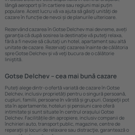
lângă aeroport și în cartiere sau regiuni mai puțin
populare. Acest lucru vă va ajuta să găsiţi unităţi de
cazare în funcție de nevoi și de planurile ulterioare.
Rezervând cazarea în Gotse Delchev mai devreme, aveți
garanţia că după sosirea la destinație vă puteţi relaxa,
fără a fi nevoie să căutaţi un hotel, apartament sau altă
unitate de cazare. Rezervaţi cazarea înainte de călătoria
spre Gotse Delchev și vă veţi bucura de o călătorie
liniştită.
Gotse Delchev – cea mai bună cazare
Puteți alege dintr-o ofertă variată de cazare în Gotse
Delchev, inclusiv proprietăți pentru o singură persoană,
cupluri, familii, persoane ȋn vârstă și grupuri. Oaspeţii pot
sta în apartamente, hoteluri și pensiuni care oferă
intimitate și sunt situate în centrul orașului Gotse
Delchev. Facilitățile din apropiere, inclusiv companii de
închirieri auto, transport public, magazine, centre de
reparaţii și locuri de relaxare sau distracţie, garantează o