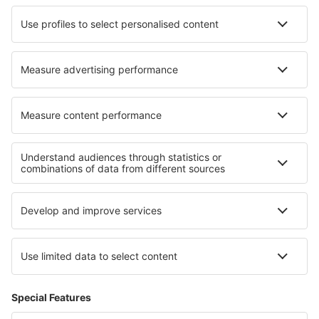
Cazare în Ashburnham
Cazare în Litija
Cazare în Torre Pacheco
Cazare în Horni Becva
Cazare în Canejan
Cele mai bune locuri de cazare - regiuni
Cazare in Eastern Rhodopes
Cazare in Smolian
Cazare in Stara Zagora
Cazare in Munții Pirin
Cazare in Ruse
Cazare in Faroe Islands
Cazare in Formentera
Cazare in Costa Blanca
Cazare in Anglesey
Cazare în Belgia