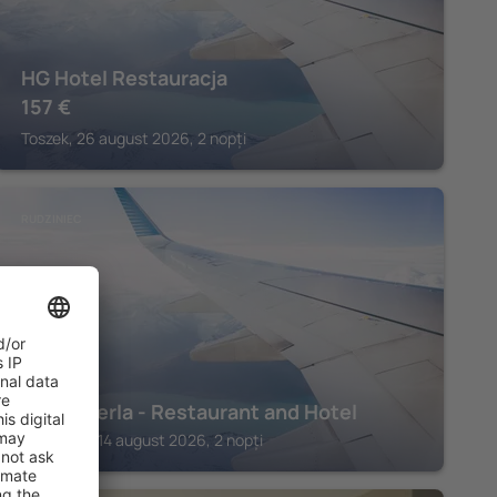
HG Hotel Restauracja
157
€
Toszek, 26 august 2026, 2 nopți
RUDZINIEC
Lesna Perla - Restaurant and Hotel
Rudziniec, 14 august 2026, 2 nopți