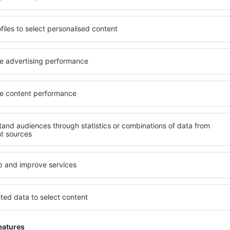
ită nevoilor sale. Preferați
elementele cheie ale unui ho
alte sau preferați hoteluri
bune hoteluri din Rudziniec
rul nostru puteți rezerva
pentru servicii și o gamă lar
uget! Selectați destinația şi
cazare cu standarde ridicate
todele de plată și opțiunile
apropiere de principalele dis
 situate atât aproape de
folosi parcarea gratuită și
uțin mai departe de
care să corespundă perfect ne
pentru o vacanță lungă sau
cu standarde ȋnalte să ofere
nd doriţi să vizitaţi şi alte
precum spa și fitness, și act
re vi se potriveşte și
cazare Rudziniec este o aleg
o vacanţă sau călătorie de
persoane aflate în călătorie
companii care doresc să or
lor.
ziniec?
Ce fel de facilităţi v
Rudziniec?
l Rudziniec este folosind
 mare de date cu locuri de
Hotelurile Rudziniec au difer
uni este o garanție că veți
oaspeți. Cele mai frecvente 