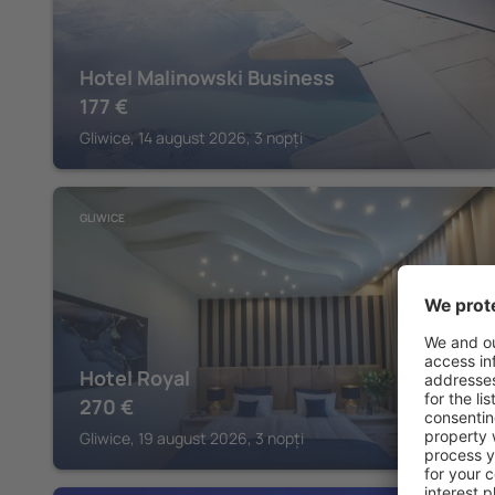
Hotel Malinowski Business
177
€
Gliwice, 14 august 2026, 3 nopți
GLIWICE
Hotel Royal
270
€
Gliwice, 19 august 2026, 3 nopți