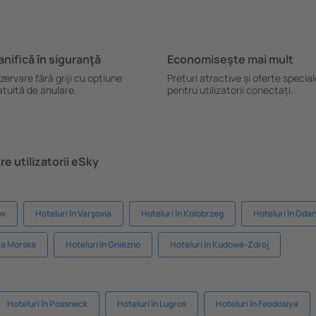
anifică ȋn siguranţă
Economiseşte mai mult
zervare fără griji cu opțiune
Prețuri atractive și oferte specia
atuită de anulare.
pentru utilizatorii conectați.
e utilizatorii eSky
aw
Hoteluri în Varşovia
Hoteluri în Kolobrzeg
Hoteluri în Gda
ica Morska
Hoteluri în Gniezno
Hoteluri în Kudowa-Zdroj
Hoteluri în Possneck
Hoteluri în Lugros
Hoteluri în Feodosiya