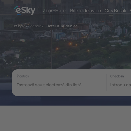
Zbor+Hotel
Bilete de avion
City Break
eSky.ro
/
cazare
/
Hoteluri Rudziniec