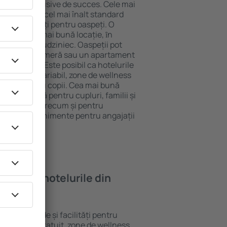
tel All-Inclusive de succes. Cele mai
 garantează cel mai înalt standard
gă de facilități pentru oaspeți. O
 oferă cea mai bună locație, ȋn
tracţii din Rudziniec. Oaspeții pot
 pot alege o cameră sau un apartament
voilor lor. Este posibil ca hotelurile
 un meniu variabil, zone de wellness
ivități pentru copii. Cea mai bună
ere perfectă pentru cupluri, familii și
 de afaceri, precum și pentru
ganizeze evenimente pentru angajații
oi găsi ȋn hotelurile din
ite standarde și facilități pentru
sunt Wi-Fi gratuit, zone de wellness