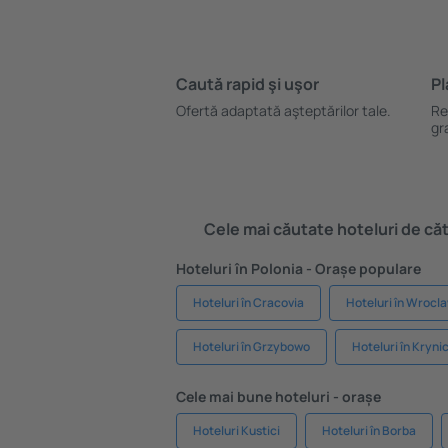
Caută rapid şi uşor
Pl
Ofertă adaptată aşteptărilor tale.
Re
gr
Cele mai căutate hoteluri de cătr
Hoteluri în Polonia - Orașe populare
Hoteluri în Cracovia
Hoteluri în Wrocl
Hoteluri în Grzybowo
Hoteluri în Kryn
Cele mai bune hoteluri - orașe
Hoteluri Kustici
Hoteluri în Borba