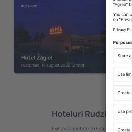
RUDZINIEC
Hotel Żagiel
Rudziniec, 14 august 2026, 2 nopți
Hoteluri Rudziniec
Există o varietate de hoteluri disponib