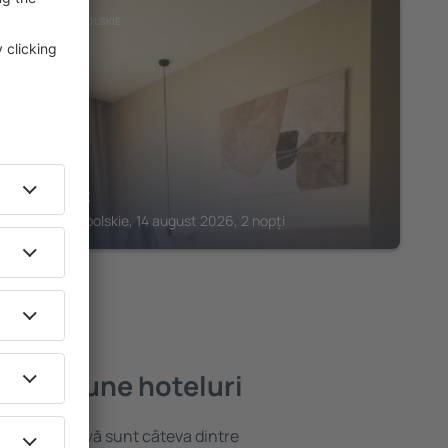
STRZELCE OPOLSKIE
Moment
Strzelce Opolskie, 14 august 2026, 2 nopți
e mai bune hoteluri
locație atractivă sunt câteva dintre