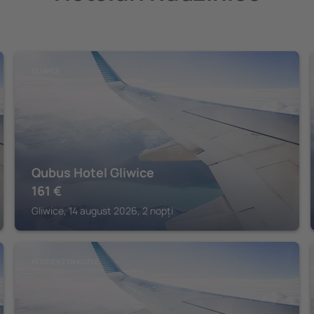
GLIWICE
Qubus Hotel Gliwice
161
€
Gliwice, 14 august 2026, 2 nopți
KEDZIERZYN KOZLE