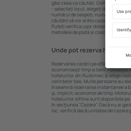
găsi ceea ce căutați. Completați câm
- selectați locul, alegeți data de che
numărul de oaspeți, numărul de camer
căutării vă vor arăta cazarea disponib
Puteți verifica uşor distanța de la hot
metodele de plată și clasificarea hote
Unde pot rezerva hoteluri 
Rezervarea cazării pe eSky.ro este o so
economiseşti timp și bani. Foloseşte 
hotelurilor din Rudziniec și alege ca
cerințelor tale. Multe persoane au al
ȋnseamnă rezervarea instantanee a bile
şi, implicit, economie de timp. Motoru
hotelurilor ieftine sunt disponibile pe
ȋn secţiunea "Cazare". Dacă nu ai gar
loc, verifică dacă unitatea de cazare 