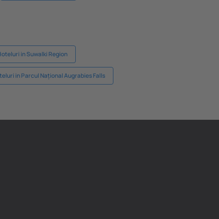
oteluri in Suwalki Region
eluri in Parcul Național Augrabies Falls