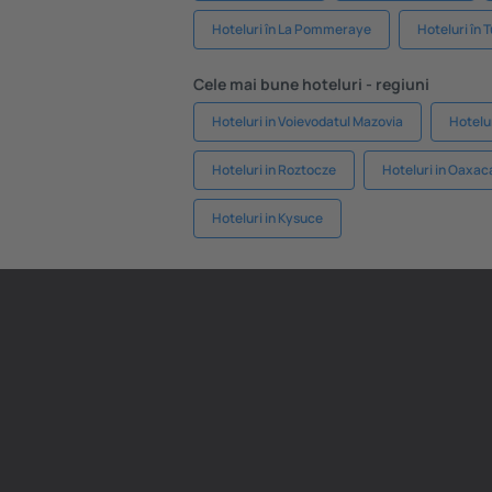
Hoteluri în La Pommeraye
Hoteluri în 
Cele mai bune hoteluri - regiuni
Hoteluri in Voievodatul Mazovia
Hotelur
Hoteluri in Roztocze
Hoteluri in Oaxac
Hoteluri in Kysuce