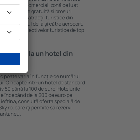
eră, centru comercial, zonă de luat
opii, parcare gratuită și broșuri
interesante atracții turistice din
d și transferul de la și către aeroport.
vizitarea obiectivelor turistice de top
e cazare la un hotel din
c poate varia în funcție de numărul
lui. O noapte într-un hotel de standard
v 50 până la 100 de euro. Hotelurile
ile ȋncepând de la 200 de euro pe
ieftină, consultă oferta specială de
y.ro, care ȋţi permite să rezervi
stantaneu.