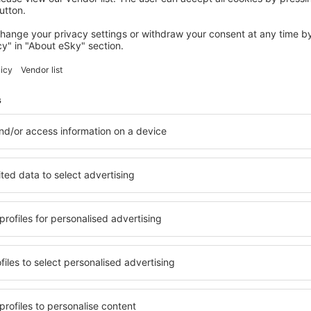
KEDZIERZYN KOZLE
Zajazd Polonia
Kedzierzyn Kozle, 14 august 2026, 2 nopți
Vedeți mai multe hoteluri Rudziniec
Rudziniec – cel
ile Rudziniec, astfel încât
O varietate de servicii și o 