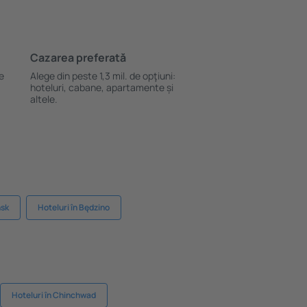
Cazarea preferată
le
Alege din peste 1,3 mil. de opţiuni:
hoteluri, cabane, apartamente și
altele.
nsk
Hoteluri în Będzino
Hoteluri în Chinchwad