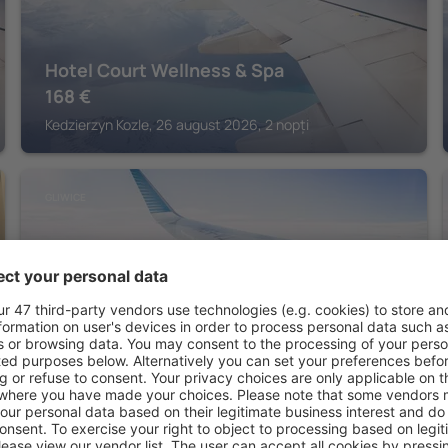
Hotel Court Wellness & Spa
168
€
Kedzierzyn Kozle, 26 august 2026, 2 nopți
GLIWICE
Hotel Malinowski Leśny
Gliwice, 14 august 2026, 2 nopți