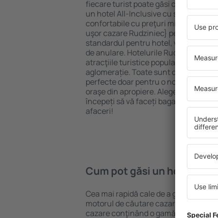
fiecare turist poate găsi cazare potriv
un hotel All-Inclusive cu standarde ȋn
confortabile cu preţuri mici? Cu ajuto
uşor cazare Rudziniec} pentru orice b
standardul pentru hotel, verificați me
de anulare. Hotelurile Rudziniec sunt
atracţiile turistice populare, cât și p
aglomerație. Toate sunt disponibile 
perfecte doar pentru o noapte atunci câ
oraşe din apropiere. Alegeți hotelul ca
începeți să vă faceți bagajele pentru 
afaceri!
Cum pot găsi un hotel Rud
Cea mai rapidă cale de a găsi un hote
motorul de căutare cazare eSky. Baza
cazare conţinând o gamă largă de opţi