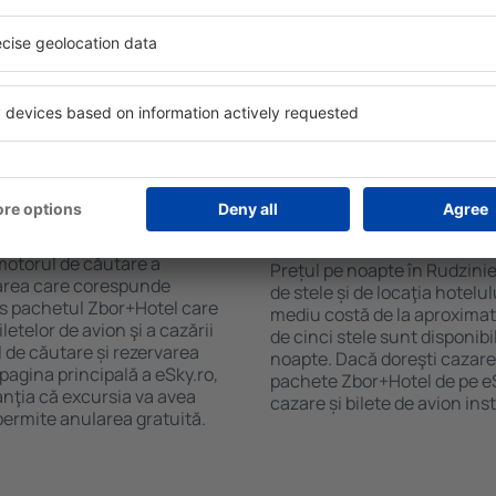
purile motorului de căutare
cu SPA, mini bar/seif în cam
ck-in și check-out, adăugați
masa, zonă de joacă pentru c
e şi gata! Rezultatele
informative despre cele mai 
ilă ȋn perioada selectată.
zonă. Unele proprietăți inclu
el ȋn centrul orașului,
Uneori, acestea încurajează 
lului.
Rudziniec.
ȋn Rudziniec?
Cât costă o noapte d
Rudziniec?
luție care te va ajuta să
motorul de căutare a
Prețul pe noapte în Rudzinie
zarea care corespunde
de stele și de locaţia hotelu
es pachetul Zbor+Hotel care
mediu costă de la aproximati
telor de avion şi a cazării
de cinci stele sunt disponib
l de căutare și rezervarea
noapte. Dacă doreşti cazare 
 pagina principală a eSky.ro,
pachete Zbor+Hotel de pe eSk
anţia că excursia va avea
cazare și bilete de avion in
permite anularea gratuită.