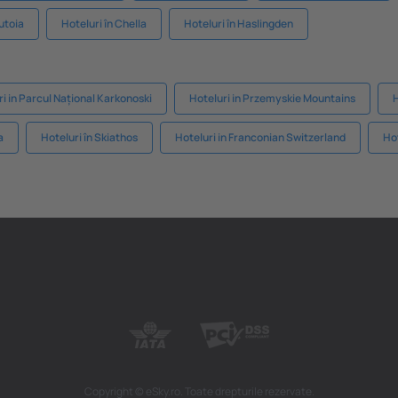
Tutoia
Hoteluri în Chella
Hoteluri în Haslingden
i in Parcul Național Karkonoski
Hoteluri in Przemyskie Mountains
H
a
Hoteluri în Skiathos
Hoteluri in Franconian Switzerland
Hot
Copyright © eSky.ro. Toate drepturile rezervate.