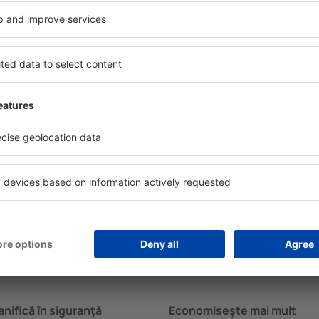
Uneori, acestea încurajează 
lului.
în Jurilovca.
n în Jurilovca?
Cât costă o noapte d
Jurilovca?
luție care te va ajuta să
motorul de căutare a
Prețul pe noapte în în Juril
cazarea care corespunde
de stele și de locaţia hotelu
es pachetul Zbor+Hotel care
mediu costă de la aproximati
telor de avion şi a cazării
de cinci stele sunt disponib
l de căutare și rezervarea
noapte. Dacă doreşti cazare 
 pagina principală a eSky.ro,
pachete Zbor+Hotel de pe eSk
anţia că excursia va avea
cazare și bilete de avion in
permite anularea gratuită.
anifică ȋn siguranţă
Economiseşte mai mult