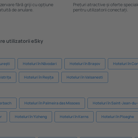
zervare fără griji cu opțiune
Prețuri atractive și oferte specia
atuită de anulare.
pentru utilizatorii conectați.
e utilizatorii eSky
urești
Hoteluri în Năvodari
Hoteluri în Brașov
Hoteluri în Co
Bistrița
Hoteluri în Reșița
Hoteluri în Valsanesti
terbach
Hoteluri în Palmeira das Missoes
Hoteluri în Saint-Jean-du
er
Hoteluri în Yizheng
Hoteluri în Kerns
Hoteluri în Ploaghe