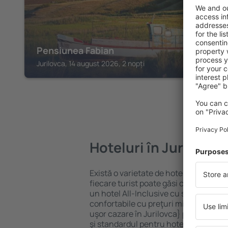
Pensiunea Fabian
Jurilovca, 14 august 2026, 2 nopți
Hoteluri în Jurilovca
Există o varietate de hoteluri disponibi
fiecare turist poate găsi cazare potriv
un hotel All-Inclusive cu standarde ȋn
confortabile cu preţuri mici? Cu ajuto
uşor cazare în Jurilovca} pentru orice
şi standardul pentru hotel, verificați 