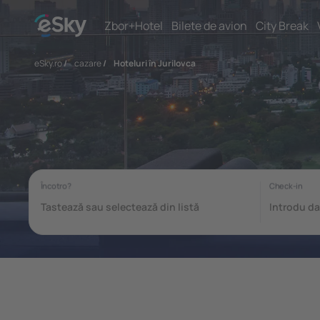
Zbor+Hotel
Bilete de avion
City Break
eSky.ro
/
cazare
/
Hoteluri în Jurilovca