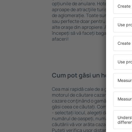
opțiunile de anulare. Hotelurile în Jur
aproape de atracţiile turistice popula
de aglomerație. Toate sunt disponibi
sau perfecte doar pentru o noapte atun
alte oraşe din apropiere. Alegeți hotelu
începeți să vă faceți bagajele pentru 
afaceri!
Cum pot găsi un hotel în Ju
Cea mai rapidă cale de a găsi un hotel
motorul de căutare cazare eSky. Baza
cazare conţinând o gamă largă de opţi
găsi ceea ce căutați. Completați câm
- selectați locul, alegeți data de che
numărul de oaspeți, numărul de camer
căutării vă vor arăta cazarea disponib
Puteți verifica uşor distanța de la hot