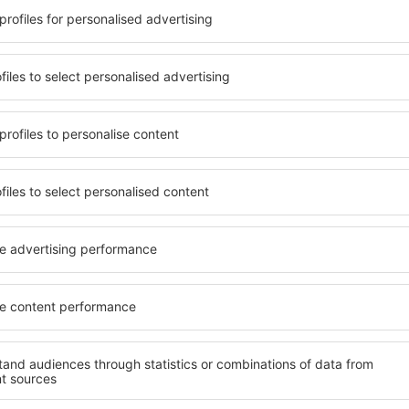
ilovca sunt situate atât
folosi parcarea gratuită și
re, cât și puțin mai departe
care să corespundă perfect ne
le pentru o vacanță lungă
cu standarde ȋnalte să ofere
ci când doriţi să vizitaţi şi
precum spa și fitness, și act
l care vi se potriveşte și
cazare în Jurilovca este o al
o vacanţă sau călătorie de
și persoane aflate în călăto
companii care doresc să or
lor.
rilovca?
Ce fel de facilităţi v
Jurilovca?
 în Jurilovca este folosind
 mare de date cu locuri de
Hotelurile în Jurilovca au dif
uni este o garanție că veți
oaspeți. Cele mai frecvente 
purile motorului de căutare
cu SPA, mini bar/seif în cam
ck-in și check-out, adăugați
masa, zonă de joacă pentru c
e şi gata! Rezultatele
informative despre cele mai 
ilă ȋn perioada selectată.
zonă. Unele proprietăți inclu
el ȋn centrul orașului,