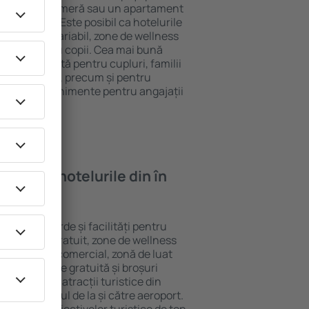
 pot alege o cameră sau un apartament
voilor lor. Este posibil ca hotelurile
 un meniu variabil, zone de wellness
ivități pentru copii. Cea mai bună
egere perfectă pentru cupluri, familii
rie de afaceri, precum și pentru
ganizeze evenimente pentru angajații
oi găsi ȋn hotelurile din în
erite standarde și facilități pentru
sunt Wi-Fi gratuit, zone de wellness
eră, centru comercial, zonă de luat
opii, parcare gratuită și broșuri
interesante atracții turistice din
d și transferul de la și către aeroport.