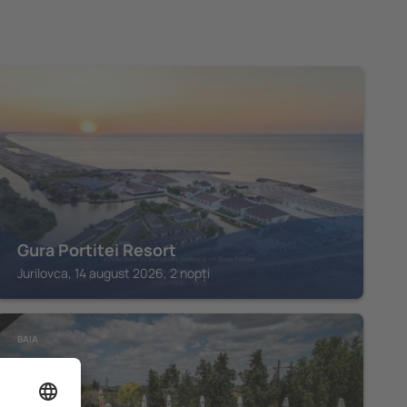
JURILOVCA
Gura Portitei Resort
Jurilovca, 14 august 2026, 2 nopți
BAIA