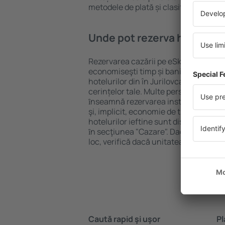
metodele de plată și clasificarea hote
Unde pot rezerva hoteluri ȋ
Rezervarea cazării pe eSky.ro este o so
economiseşti timp și bani. Foloseşte 
hotelurilor din în Jurilovca și alege 
cerințelor tale. Multe persoane au al
ȋnseamnă rezervarea instantanee a bile
şi, implicit, economie de timp. Motoru
hotelurilor ieftine sunt disponibile pe
ȋn secţiunea "Cazare". Dacă nu ai gar
loc, verifică dacă unitatea de cazare 
Caută rapid şi uşor
Pl