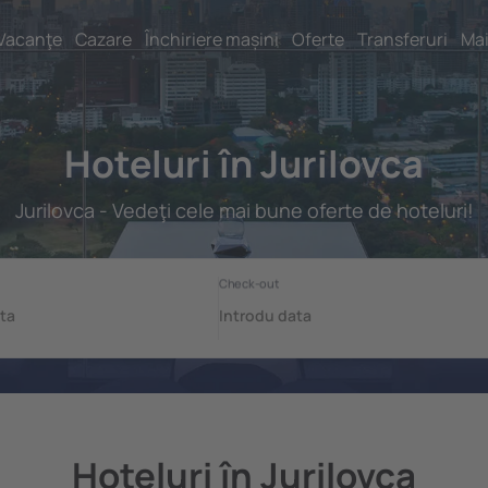
Vacanţe
Cazare
Închiriere mașini
Oferte
Transferuri
Mai
Hoteluri în Jurilovca
Jurilovca - Vedeţi cele mai bune oferte de hoteluri!
Hoteluri în Jurilovca