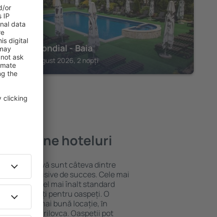
Hotel Mondial - Baia
Baia, 14 august 2026, 2 nopți
e mai bune hoteluri
locație atractivă sunt câteva dintre
tel All-Inclusive de succes. Cele mai
garantează cel mai înalt standard
gă de facilități pentru oaspeți. O
 oferă cea mai bună locație, ȋn
tracţii din Jurilovca. Oaspeții pot