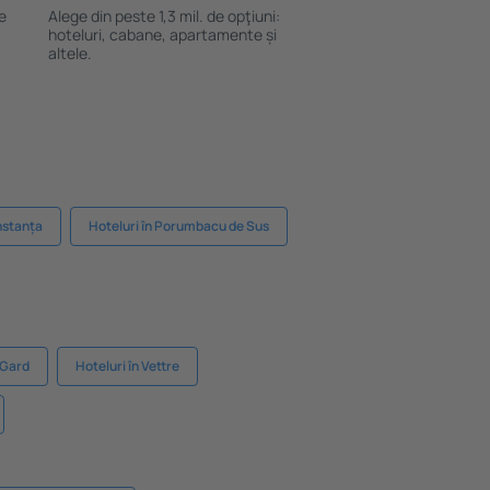
le
Alege din peste 1,3 mil. de opţiuni:
hoteluri, cabane, apartamente și
altele.
nstanța
Hoteluri în Porumbacu de Sus
-Gard
Hoteluri în Vettre