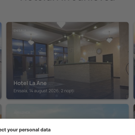
ENISALA
Hotel La Ane
Enisala, 14 august 2026, 2 nopți
JURILOVCA