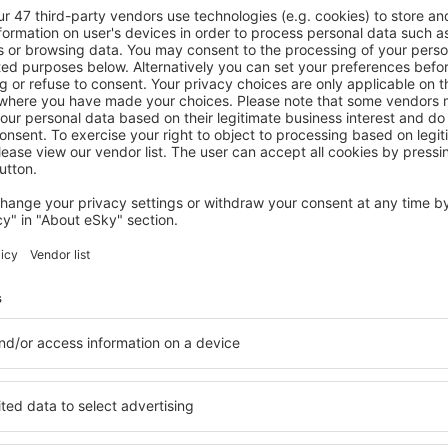
Pensiunea Fabian
Jurilovca, 14 august 2026, 2 nopți
Vedeți mai multe hoteluri în Jurilovca
Jurilovca – cel
le în Jurilovca, astfel încât
O varietate de servicii și o 
ită nevoilor sale. Preferați
elementele cheie ale unui ho
alte sau preferați hoteluri
bune hoteluri din Jurilovca 
rul nostru puteți rezerva
pentru servicii și o gamă lar
 buget! Selectați destinația
cazare cu standarde ridicate
metodele de plată și
apropiere de principalele dis