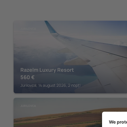
JURILOVCA
Razelm Luxury Resort
560
€
Jurilovca, 14 august 2026, 2 nopți
JURILOVCA