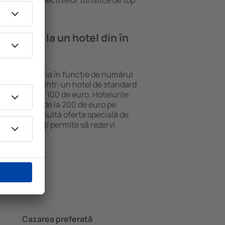
vizitarea obiectivelor turistice de top
e cazare la un hotel din în
ovca poate varia în funcție de numărul
lui. O noapte într-un hotel de standard
v 50 până la 100 de euro. Hotelurile
ile ȋncepând de la 200 de euro pe
ieftină, consultă oferta specială de
y.ro, care ȋţi permite să rezervi
stantaneu.
Cazarea preferată