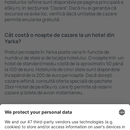
hotelurilor ieftine sunt disponibile pe pagina principală a
eSky.ro, ȋn secţiunea "Cazare". Dacă nu ai garanţia că
excursia va avea loc, verifică dacă unitatea de cazare
permite anularea gratuită.
Cât costă o noapte de cazare la un hotel din
Yarka?
Prețul pe noapte în Yarka poate varia în funcție de
numărul de stele și de locaţia hotelului. O noapte într-un
hotel de standard mediu costă de la aproximativ 50 până
la 100 de euro. Hotelurile de cinci stele sunt disponibile
ȋncepând de la 200 de euro pe noapte. Dacă doreşti
cazare ieftină, consultă oferta specială de pachete
Zbor+Hotel de pe eSky.ro, care ȋţi permite să rezervi
cazare și bilete de avion instantaneu.
Caută rapid şi uşor
Ofertă adaptată aşteptărilor tale.