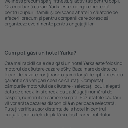
wellness precum spa și fitness, și activități pentru copii.
Cea mai bună cazare Yarka este o alegere perfectă
pentru cupluri, familii și persoane aflate în călătorie de
afaceri, precum și pentru companii care doresc să
organizeze evenimente pentru angajații lor.
Cum pot găsi un hotel Yarka?
Cea mai rapidă cale de a găsi un hotel Yarka este folosind
motorul de căutare cazare eSky. Baza mare de date cu
locuri de cazare conţinând o gamă largă de opţiuni este o
garanție că veți găsi ceea ce căutați. Completați
câmpurile motorului de căutare - selectați locul, alegeți
data de check-in și check-out, adăugați numărul de
oaspeți, numărul de camere şi gata! Rezultatele căutării
vă vor arăta cazarea disponibilă ȋn perioada selectată.
Puteți verifica uşor distanța de la hotel ȋn centrul
orașului, metodele de plată și clasificarea hotelului.