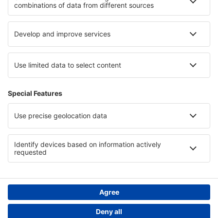
Cele mai bune hoteluri - regiuni
Hoteluri in Marea Moartă
Hoteluri la Parcul Național Sequoia
Hoteluri pe Coasta Galiciei
Hoteluri în Paphos
Hoteluri in Hont
Hoteluri in Lazio