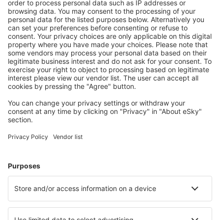
Planifică ȋn siguranţă
Rezervare fără griji cu opțiune gratuită de anulare.
Economiseşte mai mult
Prețuri atractive și oferte speciale pentru utilizatorii
conectați.
Cazarea preferată
Alege din peste 1,3 mil. de opţiuni: hoteluri, cabane,
apartamente și altele.
Cele mai căutate hoteluri de către utilizatorii eSky
Hoteluri în Israel - Orașe populare
Hoteluri în Tiberias
Hoteluri în Eilat
Hoteluri în Tel Aviv