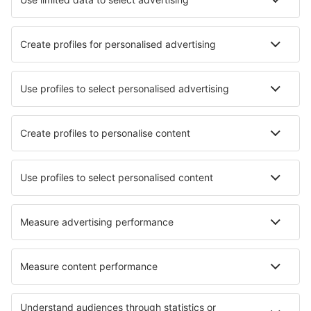
Hoteluri în Haifa
Hoteluri în Ierusalim
Hoteluri Kefar Ruppin
Hoteluri Kadarim
Hoteluri în Malkiya
Hoteluri în Even Yehuda
Hoteluri în Mihmoret
Cele mai bune hoteluri - orașe
Hoteluri în Galdo
Hoteluri în Montataire
Hoteluri în Derbent
Hoteluri în Soledade
Hoteluri în Dahlwitz-Hoppegarten
Hoteluri în Monda
Hoteluri în Eisenhuttenstadt
Hoteluri în Cheval-Blanc
Hoteluri în Lagartera
Hoteluri în Barmen