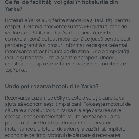
Ce fel de facilităţi voi găsi ȋn hotelurile din
Yarka?
Hotelurile Yarka au diferite standarde și facilități pentru
oaspeți. Cele mai frecvente sunt Wi-Fi gratuit, zone de
wellness cu SPA, mini bar/seif în cameră, centru
comercial, zonă de luat masa, zonă de joacă pentru copii,
parcare gratuită și broșuri informative despre cele mai
interesante atracții turistice din zonă. Unele proprietăți
includ și transferul de la și către aeroport. Uneori,
acestea încurajează vizitarea obiectivelor turistice de
top Yarka.
Unde pot rezerva hoteluri ȋn Yarka?
Rezervarea cazării pe eSky.ro este o soluție care te va
ajuta să economiseşti timp și bani. Foloseşte motorul de
căutare a hotelurilor din Yarka și alege cazarea care
corespunde cerințelor tale. Multe persoane au ales
pachetul Zbor+Hotel care ȋnseamnă rezervarea
instantanee a biletelor de avion şi a cazării şi, implicit,
economie de timp. Motorul de căutare și rezervarea