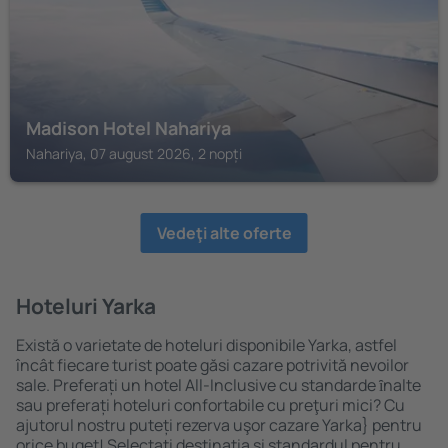
Madison Hotel Nahariya
Nahariya, 07 august 2026, 2 nopți
Vedeţi alte oferte
Hoteluri Yarka
Există o varietate de hoteluri disponibile Yarka, astfel
încât fiecare turist poate găsi cazare potrivită nevoilor
sale. Preferați un hotel All-Inclusive cu standarde ȋnalte
sau preferați hoteluri confortabile cu preţuri mici? Cu
ajutorul nostru puteți rezerva uşor cazare Yarka} pentru
orice buget! Selectați destinația şi standardul pentru