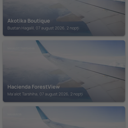
Akotika Boutique
Bustan Hagalil, 07 august 2026, 2 nopți
MA'ALOT TARSHIHA
Hacienda ForestView
Ma'alot Tarshiha, 07 august 2026, 2 nopți
NAHARIYA