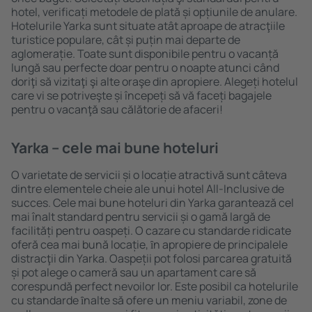
hotel, verificați metodele de plată și opțiunile de anulare.
Hotelurile Yarka sunt situate atât aproape de atracţiile
turistice populare, cât și puțin mai departe de
aglomerație. Toate sunt disponibile pentru o vacanță
lungă sau perfecte doar pentru o noapte atunci când
doriţi să vizitaţi şi alte oraşe din apropiere. Alegeți hotelul
care vi se potriveşte și începeți să vă faceți bagajele
pentru o vacanţă sau călătorie de afaceri!
Yarka – cele mai bune hoteluri
O varietate de servicii și o locație atractivă sunt câteva
dintre elementele cheie ale unui hotel All-Inclusive de
succes. Cele mai bune hoteluri din Yarka garantează cel
mai înalt standard pentru servicii și o gamă largă de
facilități pentru oaspeți. O cazare cu standarde ridicate
oferă cea mai bună locație, ȋn apropiere de principalele
distracţii din Yarka. Oaspeții pot folosi parcarea gratuită
și pot alege o cameră sau un apartament care să
corespundă perfect nevoilor lor. Este posibil ca hotelurile
cu standarde ȋnalte să ofere un meniu variabil, zone de