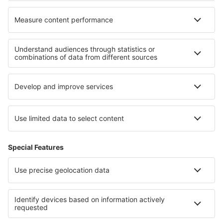
Cele mai bune locuri de cazare - regiuni
Cazare în Normandia
Cazare în Les Deux Alpes
Cazare în Les Trois Vallées
Cazare în Franța
Cazare în Burgundia
Cazare in Veraguas
Cazare în Florianopolis
Cazare la Parcul Național Yellowstone
Cazare in Zacatecas
Cazare in Razgrad