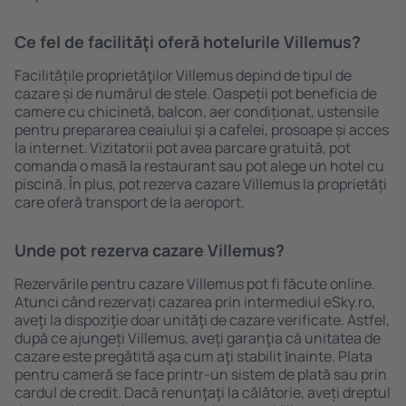
Ce fel de facilităţi oferă hotelurile Villemus?
Facilitățile proprietăţilor Villemus depind de tipul de
cazare și de numărul de stele. Oaspeții pot beneficia de
camere cu chicinetă, balcon, aer condiționat, ustensile
pentru prepararea ceaiului şi a cafelei, prosoape și acces
la internet. Vizitatorii pot avea parcare gratuită, pot
comanda o masă la restaurant sau pot alege un hotel cu
piscină. În plus, pot rezerva cazare Villemus la proprietăți
care oferă transport de la aeroport.
Unde pot rezerva cazare Villemus?
Rezervările pentru cazare Villemus pot fi făcute online.
Atunci când rezervați cazarea prin intermediul eSky.ro,
aveţi la dispoziţie doar unităţi de cazare verificate. Astfel,
după ce ajungeți Villemus, aveţi garanţia că unitatea de
cazare este pregătită aşa cum aţi stabilit ȋnainte. Plata
pentru cameră se face printr-un sistem de plată sau prin
cardul de credit. Dacă renunţaţi la călătorie, aveți dreptul