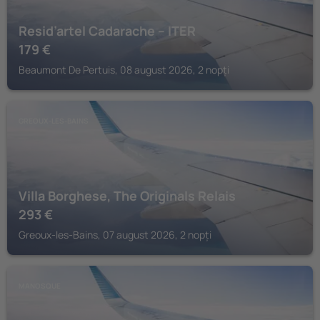
Resid’artel Cadarache – ITER
179
€
Beaumont De Pertuis, 08 august 2026, 2 nopți
GREOUX-LES-BAINS
Villa Borghese, The Originals Relais
293
€
Greoux-les-Bains, 07 august 2026, 2 nopți
MANOSQUE