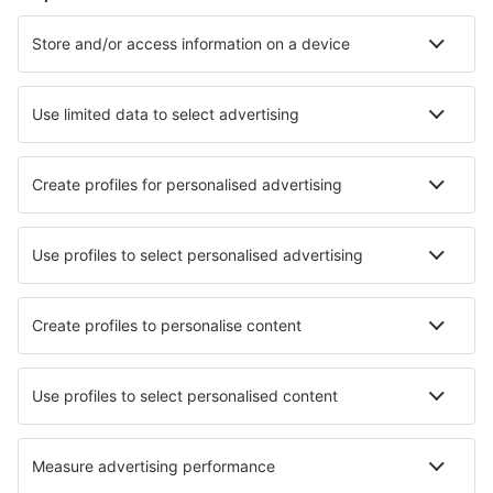
Cazare în Paris
Cazare în Le Cap d`Agde
Cazare în Cannes
Cazare în Nisa
Cazare în Frejus
Cazare în Serignan
Cazare în Menton
Cazare în La Baule-Escoublac
Cazare în Rouen
Cazare în Le Grau Du Roi
Cele mai bune locuri de cazare - orașe
Cazare în Cedzyna
Cazare în Tormarton
Cazare în Huercal de Almeria
Cazare în Barra Velha
Cazare în Caplan
Cazare în Lac-Simon
Cazare în Dundeady
Cazare în Georgsmarienhütte
Cazare în Arfa
Cazare în Valtournanche