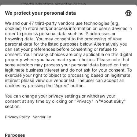
Ofertă adaptată aşteptărilor tale.
Planifică ȋn siguranţă
Rezervare fără griji cu opțiune gratuită de anulare.
Economiseşte mai mult
Prețuri atractive și oferte speciale pentru utilizatorii
conectați.
Cazarea preferată
Alege din peste 1,3 mil. de opţiuni: hoteluri, cabane,
apartamente și altele.
Cele mai căutate cazări de către utilizatorii eSky
Cazare în Franţa - Orașe populare