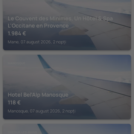
Le Couvent des Minimes, Un Hôtel & Spa
L'Occitane en Provence
1.984
€
Mane, 07 august 2026, 2 nopți
MANOSQUE
Hotel Bel'Alp Manosque
118
€
Manosque, 07 august 2026, 2 nopți
GREOUX-LES-BAINS