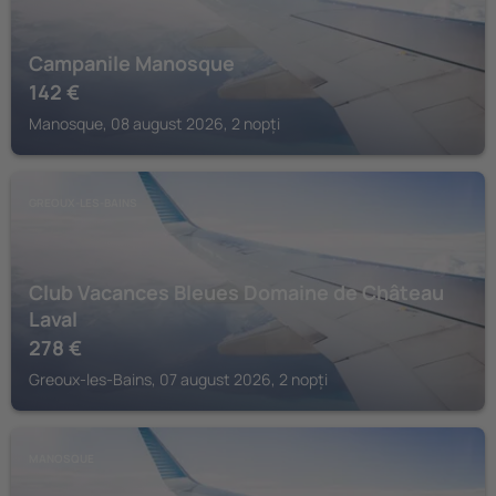
Campanile Manosque
142
€
Manosque, 08 august 2026, 2 nopți
GREOUX-LES-BAINS
Club Vacances Bleues Domaine de Château
Laval
278
€
Greoux-les-Bains, 07 august 2026, 2 nopți
MANOSQUE