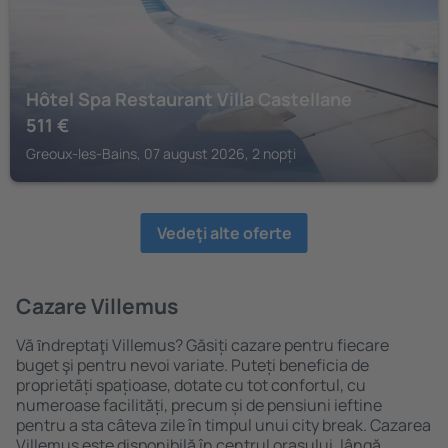
Hôtel Spa Restaurant Villa Castellane
511
€
Greoux-les-Bains, 07 august 2026, 2 nopți
Vedeţi alte oferte
Cazare Villemus
Vă ȋndreptaţi Villemus? Găsiți cazare pentru fiecare
buget şi pentru nevoi variate. Puteți beneficia de
proprietăți spațioase, dotate cu tot confortul, cu
numeroase facilități, precum și de pensiuni ieftine
pentru a sta câteva zile în timpul unui city break. Cazarea
Villemus este disponibilă în centrul orașului, lângă