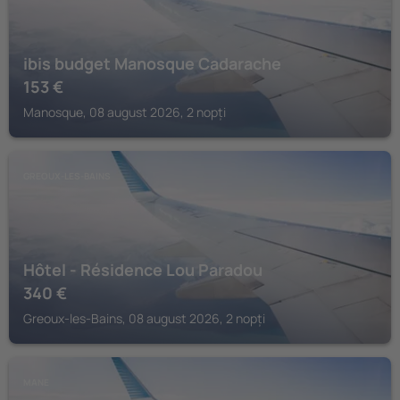
ibis budget Manosque Cadarache
153
€
Manosque, 08 august 2026, 2 nopți
GREOUX-LES-BAINS
Hôtel - Résidence Lou Paradou
340
€
Greoux-les-Bains, 08 august 2026, 2 nopți
MANE