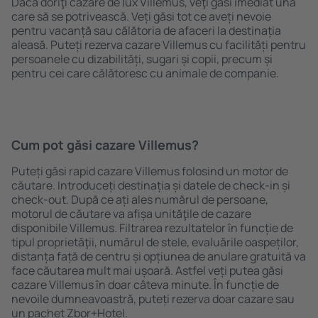
Dacă doriţi cazare de lux Villemus, veţi găsi imediat una
care să se potrivească. Veți găsi tot ce aveți nevoie
pentru vacanță sau călătoria de afaceri la destinația
aleasă. Puteți rezerva cazare Villemus cu facilități pentru
persoanele cu dizabilități, sugari și copii, precum și
pentru cei care călătoresc cu animale de companie.
Cum pot găsi cazare Villemus?
Puteți găsi rapid cazare Villemus folosind un motor de
căutare. Introduceți destinația și datele de check-in și
check-out. După ce ați ales numărul de persoane,
motorul de căutare va afișa unităţile de cazare
disponibile Villemus. Filtrarea rezultatelor în funcție de
tipul proprietăţii, numărul de stele, evaluările oaspeților,
distanța față de centru și opțiunea de anulare gratuită va
face căutarea mult mai ușoară. Astfel veți putea găsi
cazare Villemus în doar câteva minute. În funcție de
nevoile dumneavoastră, puteți rezerva doar cazare sau
un pachet Zbor+Hotel.