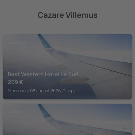
Cazare Villemus
MANOSQUE
Best Western Hotel Le Sud
209
€
Manosque, 08 august 2026, 2 nopți
MANOSQUE