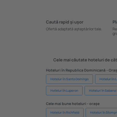
Caută rapid şi uşor
Pl
Ofertă adaptată aşteptărilor tale.
Re
gr
Cele mai căutate hoteluri de cătr
Hoteluri în Republica Dominicană - Ora
Hoteluri în Santo Domingo
Hoteluri în 
Hoteluri în Luperon
Hoteluri în Sabana
Cele mai bune hoteluri - orașe
Hoteluri în Richfield
Hoteluri în Stomp