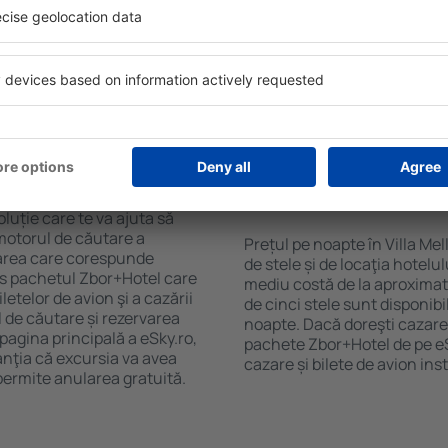
purile motorului de căutare
cu SPA, mini bar/seif în cam
ck-in și check-out, adăugați
masa, zonă de joacă pentru c
e şi gata! Rezultatele
informative despre cele mai 
ilă ȋn perioada selectată.
zonă. Unele proprietăți inclu
el ȋn centrul orașului,
Uneori, acestea încurajează 
lului.
Villa Mella.
 Villa Mella?
Cât costă o noapte d
Villa Mella?
luție care te va ajuta să
motorul de căutare a
Prețul pe noapte în Villa Me
azarea care corespunde
de stele și de locaţia hotelu
es pachetul Zbor+Hotel care
mediu costă de la aproximati
telor de avion şi a cazării
de cinci stele sunt disponib
l de căutare și rezervarea
noapte. Dacă doreşti cazare 
 pagina principală a eSky.ro,
pachete Zbor+Hotel de pe eSk
anţia că excursia va avea
cazare și bilete de avion in
permite anularea gratuită.