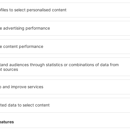
ită nevoilor sale. Preferați
elementele cheie ale unui ho
alte sau preferați hoteluri
bune hoteluri din Villa Mell
rul nostru puteți rezerva
pentru servicii și o gamă lar
uget! Selectați destinația şi
cazare cu standarde ridicate
todele de plată și opțiunile
apropiere de principalele dist
t situate atât aproape de
folosi parcarea gratuită și
uțin mai departe de
care să corespundă perfect ne
pentru o vacanță lungă sau
cu standarde ȋnalte să ofere
nd doriţi să vizitaţi şi alte
precum spa și fitness, și act
re vi se potriveşte și
cazare Villa Mella este o ale
o vacanţă sau călătorie de
persoane aflate în călătorie
companii care doresc să or
lor.
 Mella?
Ce fel de facilităţi vo
Mella?
Villa Mella este folosind
 mare de date cu locuri de
Hotelurile Villa Mella au dife
uni este o garanție că veți
oaspeți. Cele mai frecvente 