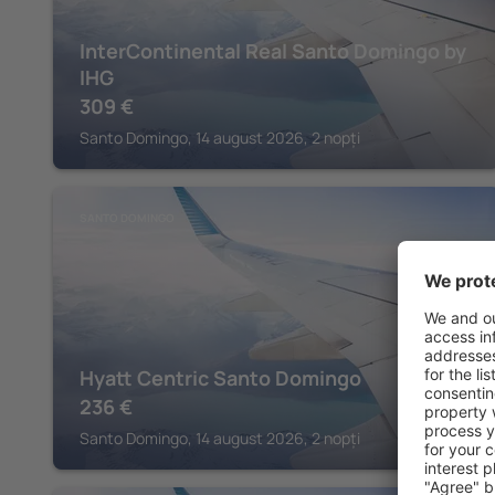
InterContinental Real Santo Domingo by
IHG
309
€
Santo Domingo, 14 august 2026, 2 nopți
SANTO DOMINGO
Hyatt Centric Santo Domingo
236
€
Santo Domingo, 14 august 2026, 2 nopți