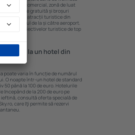
eră, centru comercial, zonă de luat
opii, parcare gratuită și broșuri
interesante atracții turistice din
d și transferul de la și către aeroport.
vizitarea obiectivelor turistice de top
e cazare la un hotel din
lla poate varia în funcție de numărul
lui. O noapte într-un hotel de standard
v 50 până la 100 de euro. Hotelurile
ile ȋncepând de la 200 de euro pe
ieftină, consultă oferta specială de
y.ro, care ȋţi permite să rezervi
stantaneu.