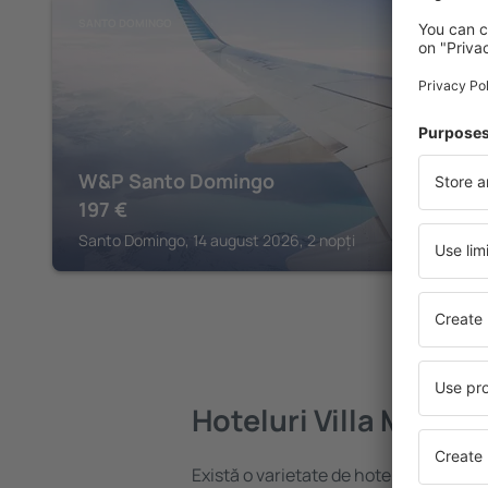
SANTO DOMINGO
W&P Santo Domingo
197
€
Santo Domingo, 14 august 2026, 2 nopți
Hoteluri Villa Mella
Există o varietate de hoteluri disponibi