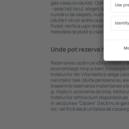
găsi ceea ce căutați. Completați câm
- selectați locul, alegeți data de che
numărul de oaspeți, numărul de camer
căutării vă vor arăta cazarea disponib
Puteți verifica uşor distanța de la hot
metodele de plată și clasificarea hote
Unde pot rezerva hoteluri ȋn
Rezervarea cazării pe eSky.ro este o so
economiseşti timp și bani. Foloseşte 
hotelurilor din Villa Mella și alege c
cerințelor tale. Multe persoane au al
ȋnseamnă rezervarea instantanee a bile
şi, implicit, economie de timp. Motoru
hotelurilor ieftine sunt disponibile pe
ȋn secţiunea "Cazare". Dacă nu ai gar
loc, verifică dacă unitatea de cazare 