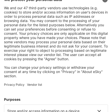
Ofertă adaptată aşteptărilor tale.
Planifică ȋn siguranţă
Rezervare fără griji cu opțiune gratuită de anulare.
Economiseşte mai mult
Prețuri atractive și oferte speciale pentru utilizatorii
conectați.
Cazarea preferată
Alege din peste 1,3 mil. de opţiuni: hoteluri, cabane,
apartamente și altele.
Cele mai căutate cazări de către utilizatorii eSky
Cazare în Bulgaria - Orașe populare