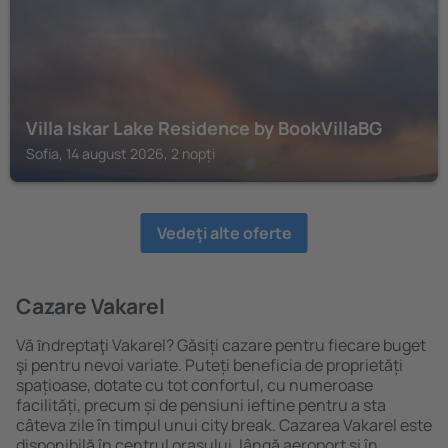
Villa Iskar Lake Residence by BookVillaBG
Sofia, 14 august 2026, 2 nopți
Vedeţi alte oferte
Cazare Vakarel
Vă ȋndreptaţi Vakarel? Găsiți cazare pentru fiecare buget
şi pentru nevoi variate. Puteți beneficia de proprietăți
spațioase, dotate cu tot confortul, cu numeroase
facilități, precum și de pensiuni ieftine pentru a sta
câteva zile în timpul unui city break. Cazarea Vakarel este
disponibilă în centrul orașului, lângă aeroport și în