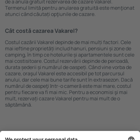
de a anula gratuit rezervarea de cazare Vakarel.
Termenul limită pentru anularea gratuită este menţionat
atunci când căutați opţiunile de cazare.
Cât costă cazarea Vakarel?
Costul cazării Vakarel depinde de mai mulți factori. Cele
mai ieftine proprietăți includ hanuri, pensiuni și zone de
camping, în timp ce hotelurile și apartamentele sunt cele
mai costisitoare. Costul rezervării depinde de perioadă,
durata șederii și numărul de oaspeți. Când vine vorba de
cazare, oraşul Vakarel este accesibil pe tot parcursul
anului, dar cele mai bune tarife sunt în extrasezon. Dacă
numărul de oaspeţi ȋntr-o cameră este mai mare, costul
pentru fiecare va fi mai mic. Pentru a economisi şi mai
mult, rezervați cazare Vakarel pentru mai mult de o
săptămână.
Caută rapid şi uşor