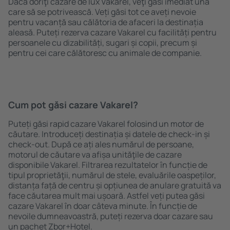
Dacă doriţi cazare de lux Vakarel, veţi găsi imediat una
care să se potrivească. Veți găsi tot ce aveți nevoie
pentru vacanță sau călătoria de afaceri la destinația
aleasă. Puteți rezerva cazare Vakarel cu facilități pentru
persoanele cu dizabilități, sugari și copii, precum și
pentru cei care călătoresc cu animale de companie.
Cum pot găsi cazare Vakarel?
Puteți găsi rapid cazare Vakarel folosind un motor de
căutare. Introduceți destinația și datele de check-in și
check-out. După ce ați ales numărul de persoane,
motorul de căutare va afișa unităţile de cazare
disponibile Vakarel. Filtrarea rezultatelor în funcție de
tipul proprietăţii, numărul de stele, evaluările oaspeților,
distanța față de centru și opțiunea de anulare gratuită va
face căutarea mult mai ușoară. Astfel veți putea găsi
cazare Vakarel în doar câteva minute. În funcție de
nevoile dumneavoastră, puteți rezerva doar cazare sau
un pachet Zbor+Hotel.