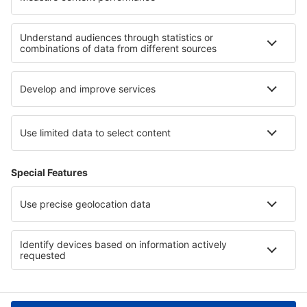
Cele mai bune locuri de cazare - regiuni
Cazare in Silistra
Cazare in Pernik
Cazare in Smolian
Cazare in Regiunea Varna
Cazare În Velingrad județul
Cazare în Costa da Morte
Cazare in Macedonia de Est și Tracia
Cazare în Paphos
Cazare in Arizona
Cazare pe Insula Martinica