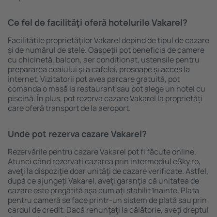
Ce fel de facilităţi oferă hotelurile Vakarel?
Facilitățile proprietăţilor Vakarel depind de tipul de cazare
și de numărul de stele. Oaspeții pot beneficia de camere
cu chicinetă, balcon, aer condiționat, ustensile pentru
prepararea ceaiului şi a cafelei, prosoape și acces la
internet. Vizitatorii pot avea parcare gratuită, pot
comanda o masă la restaurant sau pot alege un hotel cu
piscină. În plus, pot rezerva cazare Vakarel la proprietăți
care oferă transport de la aeroport.
Unde pot rezerva cazare Vakarel?
Rezervările pentru cazare Vakarel pot fi făcute online.
Atunci când rezervați cazarea prin intermediul eSky.ro,
aveţi la dispoziţie doar unităţi de cazare verificate. Astfel,
după ce ajungeți Vakarel, aveţi garanţia că unitatea de
cazare este pregătită aşa cum aţi stabilit ȋnainte. Plata
pentru cameră se face printr-un sistem de plată sau prin
cardul de credit. Dacă renunţaţi la călătorie, aveți dreptul