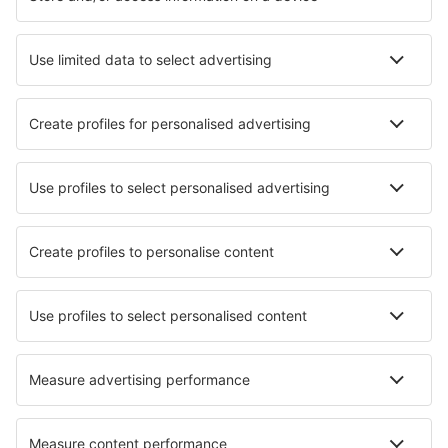
Cazare în Bourgas
Cazare în Sozopol
Cazare în Varna
Cazare în Sunny Beach
Cazare în Sofia
Cazare Ihtiman
Cazare în Bozhentsi
Cazare în Hisarya
Cazare Kirkovo
Cazare în Medven
Cele mai bune locuri de cazare - orașe
Cazare în Apulit Island
Cazare în Proleb
Cazare în Rekowo
Cazare în Marija Bistrica
Cazare în Faaa
Cazare în Bad Nenndorf
Cazare San Jose Del Rincon
Cazare în Kingersheim
Cazare în Chia
Cazare în Lisiy Nos