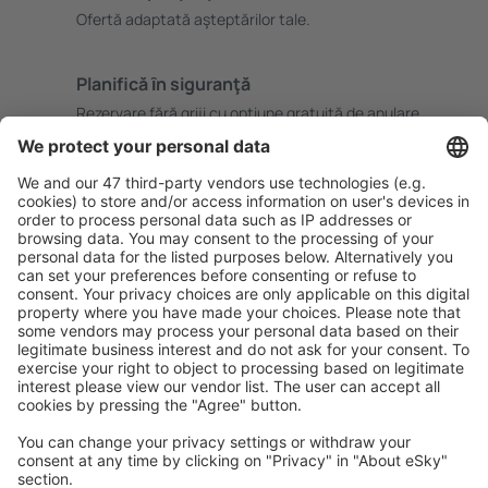
Ofertă adaptată aşteptărilor tale.
Planifică ȋn siguranţă
Rezervare fără griji cu opțiune gratuită de anulare.
Economiseşte mai mult
Prețuri atractive și oferte speciale pentru utilizatorii
conectați.
Cazarea preferată
Alege din peste 1,3 mil. de opţiuni: hoteluri, cabane,
apartamente și altele.
Cele mai căutate hoteluri de către utilizatorii eSky
Hoteluri în Polonia - Orașe populare