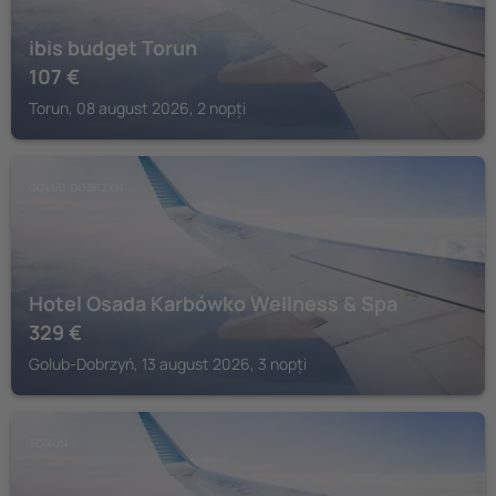
ibis budget Torun
107
€
Torun, 08 august 2026, 2 nopți
GOLUB-DOBRZYŃ
Hotel Osada Karbówko Wellness & Spa
329
€
Golub-Dobrzyń, 13 august 2026, 3 nopți
TORUN