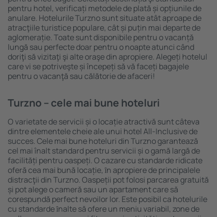
pentru hotel, verificați metodele de plată și opțiunile de
anulare. Hotelurile Turzno sunt situate atât aproape de
atracţiile turistice populare, cât și puțin mai departe de
aglomerație. Toate sunt disponibile pentru o vacanță
lungă sau perfecte doar pentru o noapte atunci când
doriţi să vizitaţi şi alte oraşe din apropiere. Alegeți hotelul
care vi se potriveşte și începeți să vă faceți bagajele
pentru o vacanţă sau călătorie de afaceri!
Turzno – cele mai bune hoteluri
O varietate de servicii și o locație atractivă sunt câteva
dintre elementele cheie ale unui hotel All-Inclusive de
succes. Cele mai bune hoteluri din Turzno garantează
cel mai înalt standard pentru servicii și o gamă largă de
facilități pentru oaspeți. O cazare cu standarde ridicate
oferă cea mai bună locație, ȋn apropiere de principalele
distracţii din Turzno. Oaspeții pot folosi parcarea gratuită
și pot alege o cameră sau un apartament care să
corespundă perfect nevoilor lor. Este posibil ca hotelurile
cu standarde ȋnalte să ofere un meniu variabil, zone de