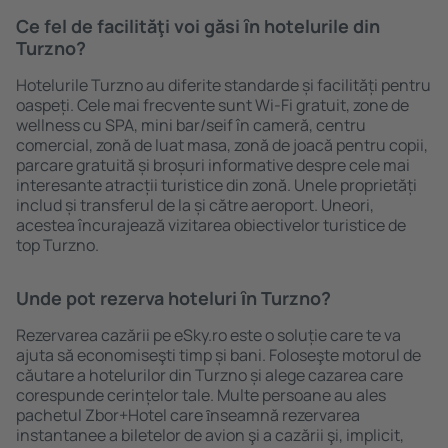
Ce fel de facilităţi voi găsi ȋn hotelurile din
Turzno?
Hotelurile Turzno au diferite standarde și facilități pentru
oaspeți. Cele mai frecvente sunt Wi-Fi gratuit, zone de
wellness cu SPA, mini bar/seif în cameră, centru
comercial, zonă de luat masa, zonă de joacă pentru copii,
parcare gratuită și broșuri informative despre cele mai
interesante atracții turistice din zonă. Unele proprietăți
includ și transferul de la și către aeroport. Uneori,
acestea încurajează vizitarea obiectivelor turistice de
top Turzno.
Unde pot rezerva hoteluri ȋn Turzno?
Rezervarea cazării pe eSky.ro este o soluție care te va
ajuta să economiseşti timp și bani. Foloseşte motorul de
căutare a hotelurilor din Turzno și alege cazarea care
corespunde cerințelor tale. Multe persoane au ales
pachetul Zbor+Hotel care ȋnseamnă rezervarea
instantanee a biletelor de avion şi a cazării şi, implicit,