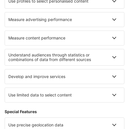
Cele mai bune hoteluri - regiuni
Hoteluri in Parcul Național Woliński
Hoteluri in Zywiec Beskids
Hoteluri în Parcul Național Góry Stołowe
Hoteluri in Polonia Mică
Hoteluri in Parcul Național „Ujście Warty”
Hoteluri in Mammoth Cave National Park
Hoteluri in Coahuila
Hoteluri în Arc
Hoteluri în Portugalia
Hoteluri la Munții Stâncoși