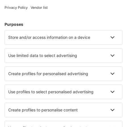
Hoteluri în Wroclaw
Hoteluri în Kolobrzeg
Hoteluri în Gdansk
Hoteluri în Varşovia
Hoteluri în Cracovia
Hoteluri în Gdynia
Hoteluri în Ustronie Morskie
Hoteluri în Biskupiec
Hoteluri în Kosakowo
Hoteluri în Muszyna
Cele mai bune hoteluri - orașe
Hoteluri Hurstpierpoint
Hoteluri în Guardalavaca
Hoteluri în Sredneye
Hoteluri în Bacton
Hoteluri în Mapou
Hoteluri în Belen de Escobar
Hoteluri în Genval
Hoteluri în Washington
Hoteluri în Oberau
Hoteluri în Lido delle Nazioni