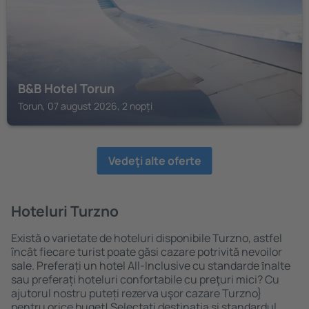
B&B Hotel Torun
Torun, 07 august 2026, 2 nopți
Vedeţi alte oferte
Hoteluri Turzno
Există o varietate de hoteluri disponibile Turzno, astfel
încât fiecare turist poate găsi cazare potrivită nevoilor
sale. Preferați un hotel All-Inclusive cu standarde ȋnalte
sau preferați hoteluri confortabile cu preţuri mici? Cu
ajutorul nostru puteți rezerva uşor cazare Turzno}
pentru orice buget! Selectați destinația şi standardul