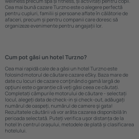
wellness precum spa și fitness, și activități pentru copii.
Cea mai bună cazare Turzno este o alegere perfectă
pentru cupluri, familii și persoane aflate în călătorie de
afaceri, precum și pentru companii care doresc să
organizeze evenimente pentru angajații lor.
Cum pot găsi un hotel Turzno?
Cea mai rapidă cale de a găsi un hotel Turzno este
folosind motorul de căutare cazare eSky. Baza mare de
date cu locuri de cazare conţinând o gamă largă de
opţiuni este o garanție că veți găsi ceea ce căutați.
Completați câmpurile motorului de căutare - selectați
locul, alegeți data de check-in și check-out, adăugați
numărul de oaspeți, numărul de camere şi gata!
Rezultatele căutării vă vor arăta cazarea disponibilă ȋn
perioada selectată. Puteți verifica uşor distanța de la
hotel ȋn centrul orașului, metodele de plată și clasificarea
hotelului.