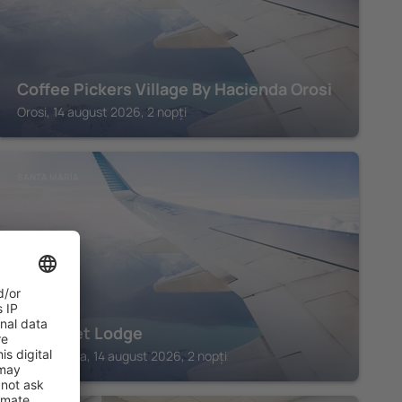
Coffee Pickers Village By Hacienda Orosi
Orosi, 14 august 2026, 2 nopți
SANTA MARÍA
Toucanet Lodge
Santa María, 14 august 2026, 2 nopți