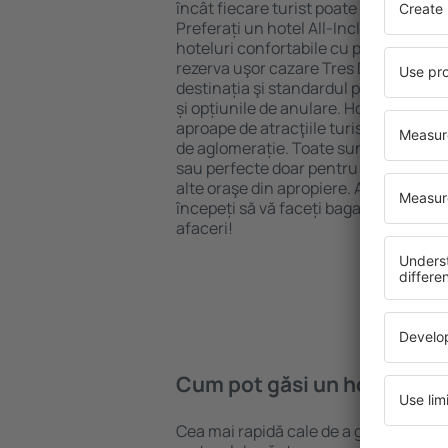
încât fiecare turist poate găsi cazare 
Preferați un hotel All-Inclusive cu st
hoteluri confortabile cu preţuri mici?
rezerva uşor cazare Tres De Junio} pe
destinația şi standardul pentru hotel,
și opțiunile de anulare. Hotelurile Tre
aproape de atracţiile turistice popula
de aglomerație. Toate sunt disponibi
sau perfecte doar pentru o noapte atun
alte oraşe din apropiere. Alegeți hotelu
începeți să vă faceți bagajele pentru 
afaceri!
Cum pot găsi un hotel Tres
Cea mai rapidă cale de a găsi un hotel