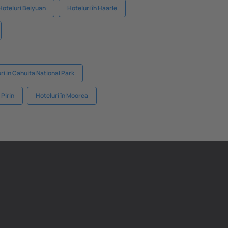
Hoteluri Beiyuan
Hoteluri în Haarle
ri in Cahuita National Park
 Pirin
Hoteluri în Moorea