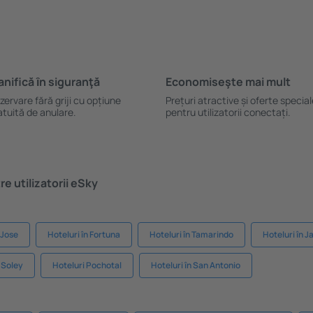
anifică ȋn siguranţă
Economiseşte mai mult
zervare fără griji cu opțiune
Prețuri atractive și oferte specia
atuită de anulare.
pentru utilizatorii conectați.
e utilizatorii eSky
 Jose
Hoteluri în Fortuna
Hoteluri în Tamarindo
Hoteluri în J
 Soley
Hoteluri Pochotal
Hoteluri în San Antonio