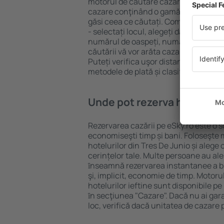
motorul de căutare cazare eSky. Baza
cazare conţinând o gamă largă de opţi
găsi ceea ce căutați. Completați câm
- selectați locul, alegeți data de che
numărul de oaspeți, numărul de camer
căutării vă vor arăta cazarea disponib
Puteți verifica uşor distanța de la hot
metodele de plată și clasificarea hote
Unde pot rezerva hoteluri ȋ
Rezervarea cazării pe eSky.ro este o so
economiseşti timp și bani. Foloseşte 
hotelurilor din Tres De Junio și aleg
cerințelor tale. Multe persoane au al
ȋnseamnă rezervarea instantanee a bile
şi, implicit, economie de timp. Motoru
hotelurilor ieftine sunt disponibile pe
ȋn secţiunea "Cazare". Dacă nu ai gar
loc, verifică dacă unitatea de cazare 