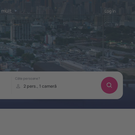
 mult
Log in
!