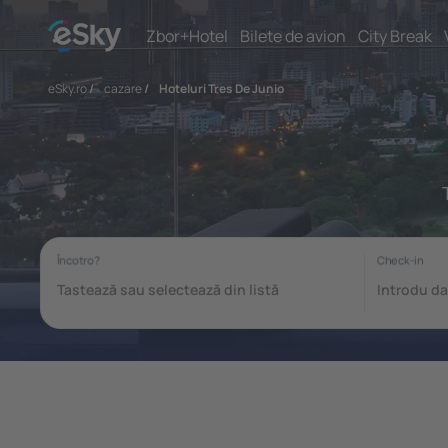
Zbor+Hotel
Bilete de avion
City Break
eSky.ro
/
cazare
/
Hoteluri Tres De Junio