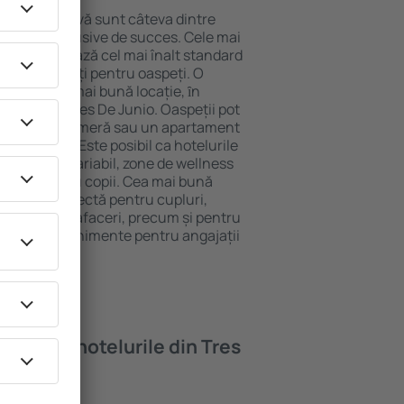
locație atractivă sunt câteva dintre
tel All-Inclusive de succes. Cele mai
nio garantează cel mai înalt standard
gă de facilități pentru oaspeți. O
 oferă cea mai bună locație, ȋn
tracţii din Tres De Junio. Oaspeții pot
 pot alege o cameră sau un apartament
voilor lor. Este posibil ca hotelurile
 un meniu variabil, zone de wellness
ivități pentru copii. Cea mai bună
alegere perfectă pentru cupluri,
 călătorie de afaceri, precum și pentru
ganizeze evenimente pentru angajații
oi găsi ȋn hotelurile din Tres