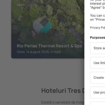
OROSI
Rio Perlas Thermal Resort & Spa
Orosi, 14 august 2026, 2 nopți
Hoteluri Tres De Jun
Există o varietate de hoteluri disponib