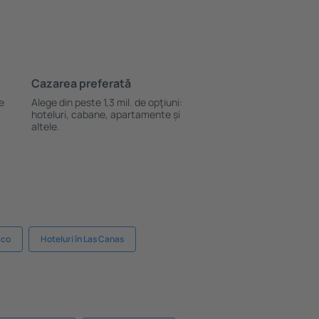
Cazarea preferată
le
Alege din peste 1,3 mil. de opţiuni:
hoteluri, cabane, apartamente și
altele.
aco
Hoteluri în Las Canas