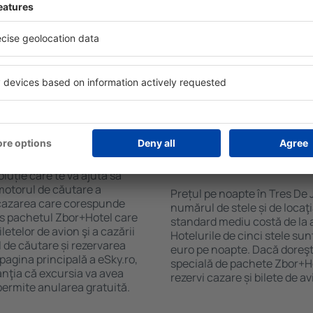
 mare de date cu locuri de
Hotelurile Tres De Junio au d
uni este o garanție că veți
oaspeți. Cele mai frecvente 
purile motorului de căutare
cu SPA, mini bar/seif în cam
ck-in și check-out, adăugați
masa, zonă de joacă pentru c
e şi gata! Rezultatele
informative despre cele mai 
ilă ȋn perioada selectată.
zonă. Unele proprietăți inclu
el ȋn centrul orașului,
Uneori, acestea încurajează 
lului.
Tres De Junio.
n Tres De Junio?
Cât costă o noapte d
Tres De Junio?
luție care te va ajuta să
motorul de căutare a
Prețul pe noapte în Tres De 
e cazarea care corespunde
numărul de stele și de locaţ
es pachetul Zbor+Hotel care
standard mediu costă de la 
telor de avion şi a cazării
Hotelurile de cinci stele su
l de căutare și rezervarea
euro pe noapte. Dacă doreşti
 pagina principală a eSky.ro,
specială de pachete Zbor+Hot
anţia că excursia va avea
rezervi cazare și bilete de a
permite anularea gratuită.