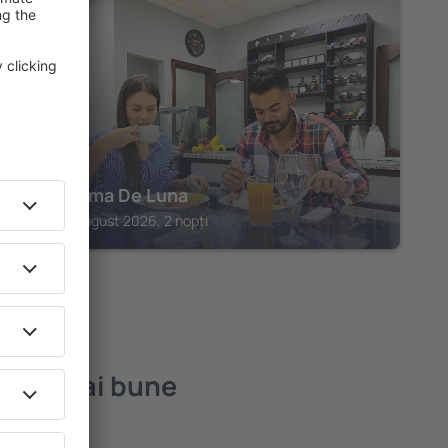
OROSI
Hotel Alma De Luna
Orosi, 14 august 2026, 2 nopți
 cele mai bune