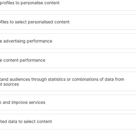
potrivită nevoilor sale.
O varietate de servicii și o 
andarde ȋnalte sau preferați
elementele cheie ale unui ho
 Cu ajutorul nostru puteți
bune hoteluri din Tres De Ju
ntru orice buget! Selectați
pentru servicii și o gamă lar
 verificați metodele de plată
cazare cu standarde ridicate
s De Junio sunt situate atât
apropiere de principalele dis
re, cât și puțin mai departe
folosi parcarea gratuită și
le pentru o vacanță lungă
care să corespundă perfect ne
ci când doriţi să vizitaţi şi
cu standarde ȋnalte să ofere
l care vi se potriveşte și
precum spa și fitness, și act
o vacanţă sau călătorie de
cazare Tres De Junio este o 
familii și persoane aflate în
companii care doresc să or
lor.
 De Junio?
Ce fel de facilităţi v
De Junio?
 Tres De Junio este folosind