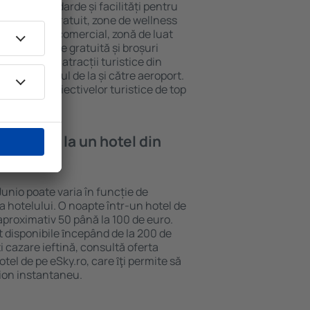
iferite standarde și facilități pentru
sunt Wi-Fi gratuit, zone de wellness
eră, centru comercial, zonă de luat
opii, parcare gratuită și broșuri
interesante atracții turistice din
d și transferul de la și către aeroport.
vizitarea obiectivelor turistice de top
e cazare la un hotel din
Junio poate varia în funcție de
ia hotelului. O noapte într-un hotel de
aproximativ 50 până la 100 de euro.
nt disponibile ȋncepând de la 200 de
 cazare ieftină, consultă oferta
el de pe eSky.ro, care ȋţi permite să
vion instantaneu.