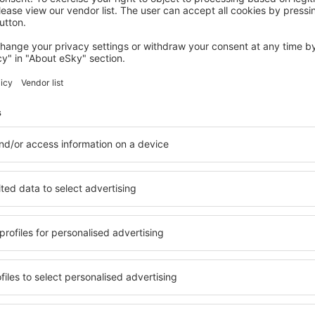
OROSI
Hotel Boutique La Casona del Cafetal
Orosi, 14 august 2026, 2 nopți
Vedeți mai multe hoteluri Tres De Junio
io
Tres De Junio –
hoteluri
ile Tres De Junio, astfel