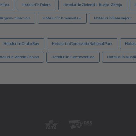
hillas
Hoteluri în Falera
Hoteluri în Zielonki k. Buska-Zdroju
n Argens-minervois
Hoteluri în Krasnystaw
Hoteluri în Beausejour
Hoteluri in Drake Bay
Hoteluri in Corcovado National Park
Hotelu
teluri la Marele Canion
Hoteluri in Fuerteventura
Hoteluri in Munții