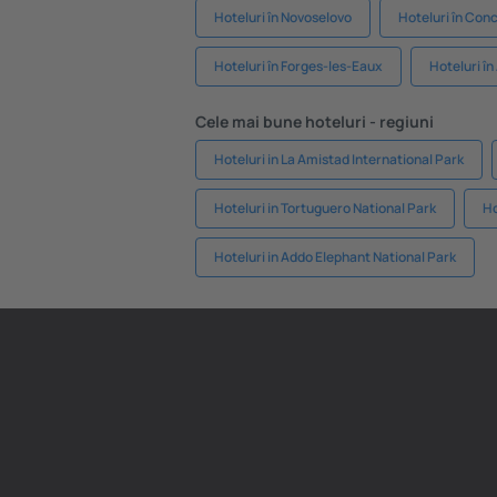
Hoteluri în Novoselovo
Hoteluri în Conc
Hoteluri în Forges-les-Eaux
Hoteluri î
Cele mai bune hoteluri - regiuni
Hoteluri in La Amistad International Park
Hoteluri in Tortuguero National Park
Ho
Hoteluri in Addo Elephant National Park