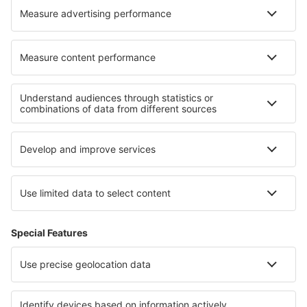
Hoteluri Ano Vlasia
Hoteluri în Arthur's Pass
Cele mai bune hoteluri - regiuni
Hoteluri in Sardinia
Hoteluri în Livigno
Hoteluri in Pejo Fonti
Hoteluri in Liguria
Hoteluri in Capri Island
Hoteluri in Cantonul Split-Dalmaţia
Hoteluri în Danemarca
Hoteluri in Zlinsko
Hoteluri in Parcul Național „Ujście Warty”
Hoteluri in Menorca