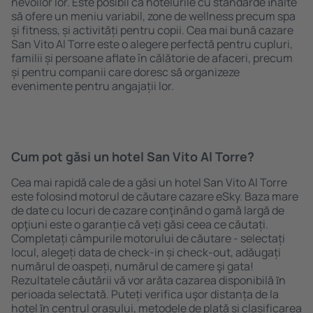
nevoilor lor. Este posibil ca hotelurile cu standarde ȋnalte
să ofere un meniu variabil, zone de wellness precum spa
și fitness, și activități pentru copii. Cea mai bună cazare
San Vito Al Torre este o alegere perfectă pentru cupluri,
familii și persoane aflate în călătorie de afaceri, precum
și pentru companii care doresc să organizeze
evenimente pentru angajații lor.
Cum pot găsi un hotel San Vito Al Torre?
Cea mai rapidă cale de a găsi un hotel San Vito Al Torre
este folosind motorul de căutare cazare eSky. Baza mare
de date cu locuri de cazare conţinând o gamă largă de
opţiuni este o garanție că veți găsi ceea ce căutați.
Completați câmpurile motorului de căutare - selectați
locul, alegeți data de check-in și check-out, adăugați
numărul de oaspeți, numărul de camere şi gata!
Rezultatele căutării vă vor arăta cazarea disponibilă ȋn
perioada selectată. Puteți verifica uşor distanța de la
hotel ȋn centrul orașului, metodele de plată și clasificarea