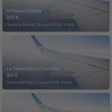
HT Hotel Trieste
253
€
Gradisca d'Isonzo, 08 august 2026, 2 nopți
CAPRIVA DEL FRIULI
La Tavernetta al Castello
341
€
Capriva del Friuli, 07 august 2026, 2 nopți
SAVOGNA DʼISONZO