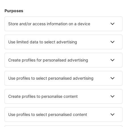
Hoteluri în Italia - Orașe populare
Hoteluri în Palermo
Hoteluri în Milano
Hoteluri în Napoli
Hoteluri în Roma
Hoteluri în Florenţa
Hoteluri în Bologna
Hoteluri în Stintino
Hoteluri în Porlezza
Hoteluri în Manduria
Hoteluri în Avola
Cele mai bune hoteluri - orașe
Hoteluri în Jarfalla
Hoteluri în Cairnryan
Hoteluri Forestburgh
Hoteluri în Galashiels
Hoteluri în Biedenkopf
Hoteluri în Bridgeport
Hoteluri Regenye
Hoteluri în Ebene Reichenau