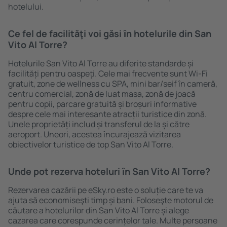
hotelului.
Ce fel de facilităţi voi găsi ȋn hotelurile din San
Vito Al Torre?
Hotelurile San Vito Al Torre au diferite standarde și
facilități pentru oaspeți. Cele mai frecvente sunt Wi-Fi
gratuit, zone de wellness cu SPA, mini bar/seif în cameră,
centru comercial, zonă de luat masa, zonă de joacă
pentru copii, parcare gratuită și broșuri informative
despre cele mai interesante atracții turistice din zonă.
Unele proprietăți includ și transferul de la și către
aeroport. Uneori, acestea încurajează vizitarea
obiectivelor turistice de top San Vito Al Torre.
Unde pot rezerva hoteluri ȋn San Vito Al Torre?
Rezervarea cazării pe eSky.ro este o soluție care te va
ajuta să economiseşti timp și bani. Foloseşte motorul de
căutare a hotelurilor din San Vito Al Torre și alege
cazarea care corespunde cerințelor tale. Multe persoane