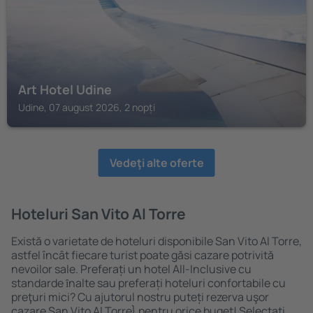
Art Hotel Udine
Udine, 07 august 2026, 2 nopți
Vedeţi alte oferte
Hoteluri San Vito Al Torre
Există o varietate de hoteluri disponibile San Vito Al Torre,
astfel încât fiecare turist poate găsi cazare potrivită
nevoilor sale. Preferați un hotel All-Inclusive cu
standarde ȋnalte sau preferați hoteluri confortabile cu
preţuri mici? Cu ajutorul nostru puteți rezerva uşor
cazare San Vito Al Torre} pentru orice buget! Selectați