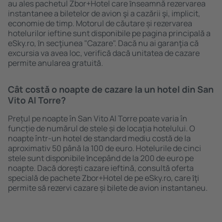
au ales pachetul Zbor+Hotel care ȋnseamnă rezervarea
instantanee a biletelor de avion şi a cazării şi, implicit,
economie de timp. Motorul de căutare și rezervarea
hotelurilor ieftine sunt disponibile pe pagina principală a
eSky.ro, ȋn secţiunea "Cazare". Dacă nu ai garanţia că
excursia va avea loc, verifică dacă unitatea de cazare
permite anularea gratuită.
Cât costă o noapte de cazare la un hotel din San
Vito Al Torre?
Prețul pe noapte în San Vito Al Torre poate varia în
funcție de numărul de stele și de locaţia hotelului. O
noapte într-un hotel de standard mediu costă de la
aproximativ 50 până la 100 de euro. Hotelurile de cinci
stele sunt disponibile ȋncepând de la 200 de euro pe
noapte. Dacă doreşti cazare ieftină, consultă oferta
specială de pachete Zbor+Hotel de pe eSky.ro, care ȋţi
permite să rezervi cazare și bilete de avion instantaneu.