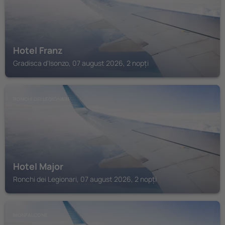
Hotel Franz
Gradisca d'Isonzo, 07 august 2026, 2 nopți
RONCHI DEI LEGIONARI
Hotel Major
Ronchi dei Legionari, 07 august 2026, 2 nopți
MONFALCONE