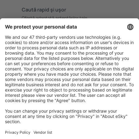
Caută rapid şi uşor
Ofertă adaptată aşteptărilor tale.
Planifică ȋn siguranţă
Rezervare fără griji cu opțiune gratuită de anulare.
Economiseşte mai mult
Prețuri atractive și oferte speciale pentru utilizatorii
conectați.
Cazarea preferată
Alege din peste 1,3 mil. de opţiuni: hoteluri, cabane,
apartamente și altele.
Cele mai căutate hoteluri de către utilizatorii eSky