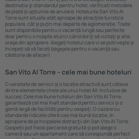
destinația şi standardul pentru hotel, verificați metodele
de plată și opțiunile de anulare. Hotelurile San Vito Al
Torre sunt situate atât aproape de atracţiile turistice
populare, cât și puțin mai departe de aglomerație. Toate
sunt disponibile pentru o vacanță lungă sau perfecte
doar pentru o noapte atunci când doriţi să vizitaţi şi alte
oraşe din apropiere. Alegeți hotelul care vi se potriveşte și
începeți să vă faceți bagajele pentru o vacanţă sau
călătorie de afaceri!
San Vito Al Torre – cele mai bune hoteluri
O varietate de servicii și o locație atractivă sunt câteva
dintre elementele cheie ale unui hotel All-Inclusive de
succes. Cele mai bune hoteluri din San Vito Al Torre
garantează cel mai înalt standard pentru servicii și o
gamă largă de facilități pentru oaspeți. O cazare cu
standarde ridicate oferă cea mai bună locație, ȋn
apropiere de principalele distracţii din San Vito Al Torre.
Oaspeții pot folosi parcarea gratuită și pot alege o
cameră sau un apartament care să corespundă perfect