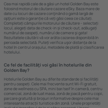
Cea mai rapidă cale de a găsi un hotel Golden Bay este
folosind motorul de căutare cazare eSky. Baza mare de
date cu locuri de cazare conţinând o gamă largă de
opţiuni este o garanție că veți găsi ceea ce căutați.
Completați câmpurile motorului de căutare - selectați
locul, alegeți data de check-in și check-out, adăugați
numărul de oaspeți, numărul de camere şi gata!
Rezultatele căutării vă vor arăta cazarea disponibilă ȋn
perioada selectată. Puteți verifica uşor distanța de la
hotel ȋn centrul orașului, metodele de plată și clasificarea
hotelului.
Ce fel de facilităţi voi găsi ȋn hotelurile din
Golden Bay?
Hotelurile Golden Bay au diferite standarde și facilități
pentru oaspeți. Cele mai frecvente sunt Wi-Fi gratuit,
zone de wellness cu SPA, mini bar/seif în cameră, centru
comercial, zonă de luat masa, zonă de joacă pentru copii,
parcare gratuită și broșuri informative despre cele mai
interesante atracții turistice din zonă. Unele proprietăți