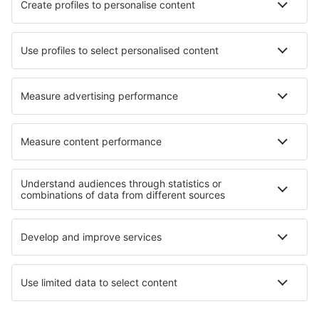
Cele mai bune hoteluri - orașe
Hoteluri în Flayosc
Hoteluri în Amorbach
Hoteluri în Scardovari
Hoteluri în Chełchy
Hoteluri în Galinhos
Hoteluri în Kostinbrod
Hoteluri în Staatz
Hoteluri în Lignairolles
Hoteluri în Enns
Hoteluri Moclin
Cele mai bune hoteluri - regiuni
Hoteluri in Paphos Region
Hoteluri in Montana
Hoteluri in Kłodzko Valley
Hoteluri in Western Rhodopes
Hoteluri in Podyji