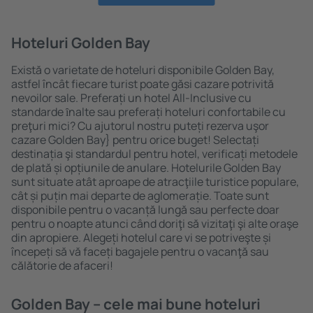
Hoteluri Golden Bay
Există o varietate de hoteluri disponibile Golden Bay,
astfel încât fiecare turist poate găsi cazare potrivită
nevoilor sale. Preferați un hotel All-Inclusive cu
standarde ȋnalte sau preferați hoteluri confortabile cu
preţuri mici? Cu ajutorul nostru puteți rezerva uşor
cazare Golden Bay} pentru orice buget! Selectați
destinația şi standardul pentru hotel, verificați metodele
de plată și opțiunile de anulare. Hotelurile Golden Bay
sunt situate atât aproape de atracţiile turistice populare,
cât și puțin mai departe de aglomerație. Toate sunt
disponibile pentru o vacanță lungă sau perfecte doar
pentru o noapte atunci când doriţi să vizitaţi şi alte oraşe
din apropiere. Alegeți hotelul care vi se potriveşte și
începeți să vă faceți bagajele pentru o vacanţă sau
călătorie de afaceri!
Golden Bay – cele mai bune hoteluri