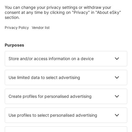
conectați.
Cazarea preferată
Alege din peste 1,3 mil. de opţiuni: hoteluri, cabane,
apartamente și altele.
Cele mai căutate hoteluri de către utilizatorii eSky
Hoteluri în Noua Zeelandă - Orașe populare
Hoteluri în Taupo
Hoteluri în Christchurch
Hoteluri în Queenstown
Hoteluri în Auckland
Hoteluri în Wanaka
Hoteluri în Collingwood
Hoteluri în Masterton
Hoteluri în Haumoana
Hoteluri în Warkworth
Hoteluri în Waitati