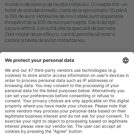
numărul de stele și de locaţia hotelului. O noapte într-un
hotel de standard mediu costă de la aproximativ 50 până
la 100 de euro. Hotelurile de cinci stele sunt disponibile
ȋncepând de la 200 de euro pe noapte. Dacă doreşti
cazare ieftină, consultă oferta specială de pachete
Zbor+Hotel de pe eSky.ro, care ȋţi permite să rezervi
cazare și bilete de avion instantaneu.
Caută rapid şi uşor
Ofertă adaptată aşteptărilor tale.
Planifică ȋn siguranţă
Rezervare fără griji cu opțiune gratuită de anulare.
Economiseşte mai mult
Prețuri atractive și oferte speciale pentru utilizatorii