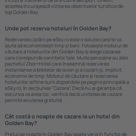
includ și transferul de la și către aeroport. Uneori,
acestea încurajează vizitarea obiectivelor turistice de
top Golden Bay.
Unde pot rezerva hoteluri ȋn Golden Bay?
Rezervarea cazării pe eSky.ro este o soluție care te va
ajuta să economiseşti timp și bani. Foloseşte motorul de
căutare a hotelurilor din Golden Bay și alege cazarea
care corespunde cerințelor tale. Multe persoane au ales
pachetul Zbor+Hotel care ȋnseamnă rezervarea
instantanee a biletelor de avion şi a cazării şi, implicit,
economie de timp. Motorul de căutare și rezervarea
hotelurilor ieftine sunt disponibile pe pagina principală a
eSky.ro, ȋn secţiunea "Cazare". Dacă nu ai garanţia că
excursia va avea loc, verifică dacă unitatea de cazare
permite anularea gratuită.
Cât costă o noapte de cazare la un hotel din
Golden Bay?
Prețul pe noapte în Golden Bay poate varia în funcție de