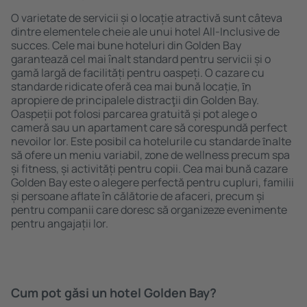
O varietate de servicii și o locație atractivă sunt câteva
dintre elementele cheie ale unui hotel All-Inclusive de
succes. Cele mai bune hoteluri din Golden Bay
garantează cel mai înalt standard pentru servicii și o
gamă largă de facilități pentru oaspeți. O cazare cu
standarde ridicate oferă cea mai bună locație, ȋn
apropiere de principalele distracţii din Golden Bay.
Oaspeții pot folosi parcarea gratuită și pot alege o
cameră sau un apartament care să corespundă perfect
nevoilor lor. Este posibil ca hotelurile cu standarde ȋnalte
să ofere un meniu variabil, zone de wellness precum spa
și fitness, și activități pentru copii. Cea mai bună cazare
Golden Bay este o alegere perfectă pentru cupluri, familii
și persoane aflate în călătorie de afaceri, precum și
pentru companii care doresc să organizeze evenimente
pentru angajații lor.
Cum pot găsi un hotel Golden Bay?