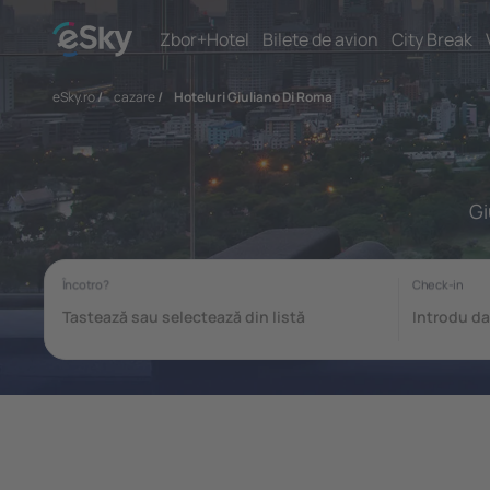
Zbor+Hotel
Bilete de avion
City Break
eSky.ro
/
cazare
/
Hoteluri Giuliano Di Roma
Gi