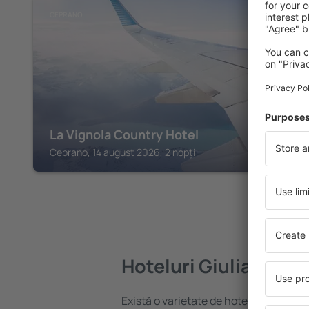
CEPRANO
La Vignola Country Hotel
Ceprano, 14 august 2026, 2 nopți
Hoteluri Giuliano Di
Există o varietate de hoteluri disponib