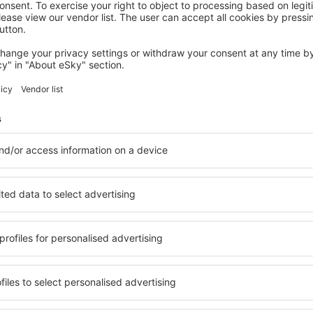
FERENTINO
Hotel Fontana Olente
Ferentino, 14 august 2026, 2 nopți
Vedeți mai multe hoteluri Giuliano Di Roma
 Roma
Giuliano Di Rom
hoteluri
ile Giuliano Di Roma, astfel