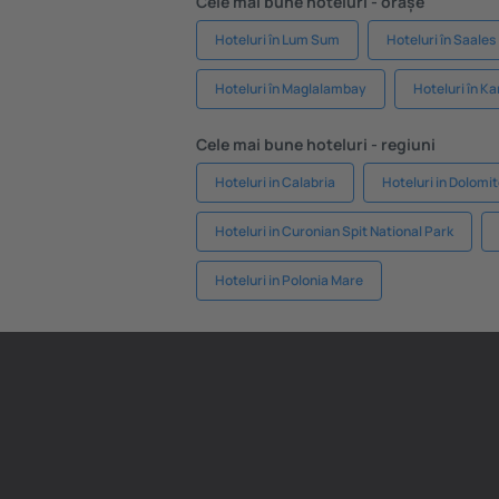
Cele mai bune hoteluri - orașe
Hoteluri în Lum Sum
Hoteluri în Saales
Hoteluri în Maglalambay
Hoteluri în K
Cele mai bune hoteluri - regiuni
Hoteluri in Calabria
Hoteluri in Dolomi
Hoteluri in Curonian Spit National Park
Hoteluri in Polonia Mare