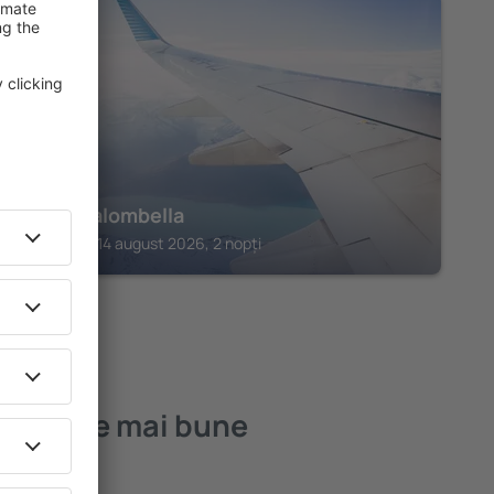
FROSINONE
Hotel Palombella
Frosinone, 14 august 2026, 2 nopți
a – cele mai bune