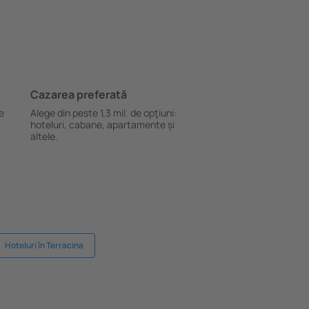
Cazarea preferată
le
Alege din peste 1,3 mil. de opţiuni:
hoteluri, cabane, apartamente și
altele.
Hoteluri în Terracina