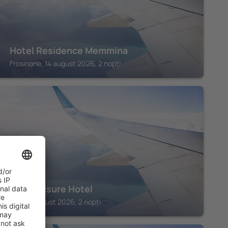
Hotel Residence Memmina
Frosinone, 14 august 2026, 2 nopți
RIPI
Lual Bleisure Hotel
Ripi, 14 august 2026, 2 nopți