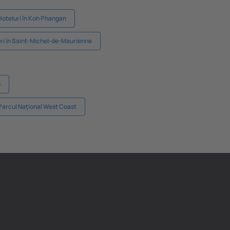
Hoteluri în Koh Phangan
ri în Saint-Michel-de-Maurienne
o
 Parcul Național West Coast