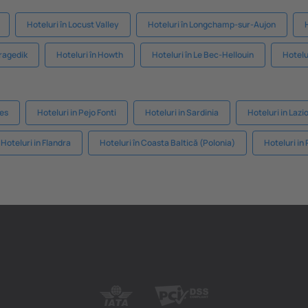
Hoteluri în Locust Valley
Hoteluri în Longchamp-sur-Aujon
aragedik
Hoteluri în Howth
Hoteluri în Le Bec-Hellouin
Hotelu
tes
Hoteluri in Pejo Fonti
Hoteluri in Sardinia
Hoteluri in Lazi
Hoteluri in Flandra
Hoteluri în Coasta Baltică (Polonia)
Hoteluri in