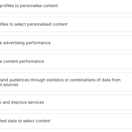
potrivită nevoilor sale.
O varietate de servicii și o 
andarde ȋnalte sau preferați
elementele cheie ale unui ho
 Cu ajutorul nostru puteți
bune hoteluri din Giuliano 
} pentru orice buget!
standard pentru servicii și o
ru hotel, verificați
oaspeți. O cazare cu standa
are. Hotelurile Giuliano Di
locație, ȋn apropiere de princ
cţiile turistice populare,
Roma. Oaspeții pot folosi pa
ie. Toate sunt disponibile
sau un apartament care să c
doar pentru o noapte atunci
posibil ca hotelurile cu sta
n apropiere. Alegeți hotelul
variabil, zone de wellness pre
 faceți bagajele pentru o
pentru copii. Cea mai bună 
alegere perfectă pentru cuplu
călătorie de afaceri, precu
organizeze evenimente pentr
iano Di Roma?
Ce fel de facilităţi v
Giuliano Di Roma?
l Giuliano Di Roma este