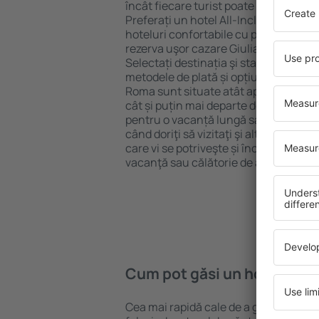
încât fiecare turist poate găsi cazare 
Preferați un hotel All-Inclusive cu st
hoteluri confortabile cu preţuri mici?
rezerva uşor cazare Giuliano Di Roma
Selectați destinația şi standardul pent
metodele de plată și opțiunile de anul
Roma sunt situate atât aproape de atra
cât și puțin mai departe de aglomeraț
pentru o vacanță lungă sau perfecte 
când doriţi să vizitaţi şi alte oraşe di
care vi se potriveşte și începeți să vă
vacanţă sau călătorie de afaceri!
Cum pot găsi un hotel Giul
Cea mai rapidă cale de a găsi un hote