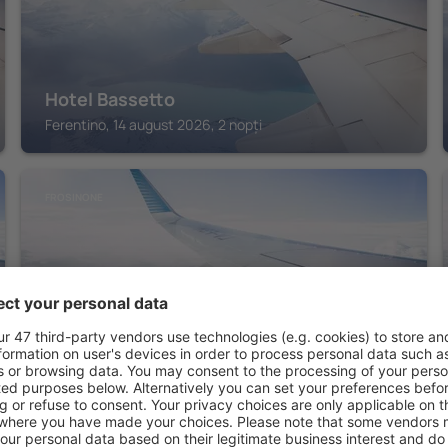
Hotel Bassetto
Ferentino, 14 august 2026, 2 nopți
FROSINONE
Hotel Testani Frosinone
Frosinone, 14 august 2026, 2 nopți