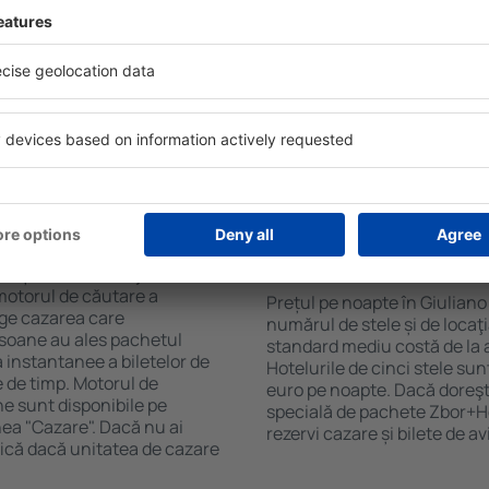
Sky. Baza mare de date cu
Hotelurile Giuliano Di Roma a
gă de opţiuni este o
pentru oaspeți. Cele mai fre
. Completați câmpurile
wellness cu SPA, mini bar/s
, alegeți data de check-in și
de luat masa, zonă de joacă 
eți, numărul de camere şi
broșuri informative despre c
a cazarea disponibilă ȋn
din zonă. Unele proprietăți in
r distanța de la hotel ȋn
aeroport. Uneori, acestea în
clasificarea hotelului.
turistice de top Giuliano Di
ȋn Giuliano Di Roma?
Cât costă o noapte d
Giuliano Di Roma?
luție care te va ajuta să
motorul de căutare a
Prețul pe noapte în Giuliano
ege cazarea care
numărul de stele și de locaţ
rsoane au ales pachetul
standard mediu costă de la 
instantanee a biletelor de
Hotelurile de cinci stele su
ie de timp. Motorul de
euro pe noapte. Dacă doreşti
ne sunt disponibile pe
specială de pachete Zbor+Hot
nea "Cazare". Dacă nu ai
rezervi cazare și bilete de a
ifică dacă unitatea de cazare