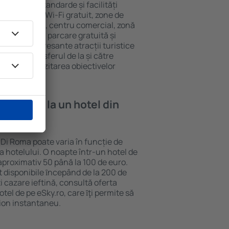
u diferite standarde și facilități
cvente sunt Wi-Fi gratuit, zone de
eif în cameră, centru comercial, zonă
pentru copii, parcare gratuită și
ele mai interesante atracții turistice
clud și transferul de la și către
curajează vizitarea obiectivelor
 Roma.
e cazare la un hotel din
 Di Roma poate varia în funcție de
ia hotelului. O noapte într-un hotel de
aproximativ 50 până la 100 de euro.
nt disponibile ȋncepând de la 200 de
 cazare ieftină, consultă oferta
el de pe eSky.ro, care ȋţi permite să
vion instantaneu.