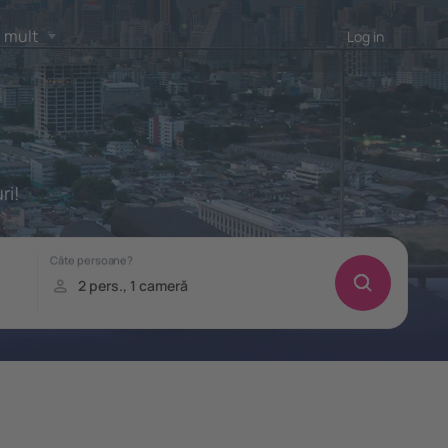
 mult
Log in
ri!