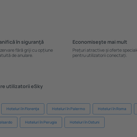
anifică ȋn siguranţă
Economiseşte mai mult
zervare fără griji cu opțiune
Prețuri atractive și oferte specia
atuită de anulare.
pentru utilizatorii conectați.
e utilizatorii eSky
Hoteluri în Florenţa
Hoteluri în Palermo
Hoteluri în Roma
telsardo
Hoteluri în Perugia
Hoteluri în Ostuni