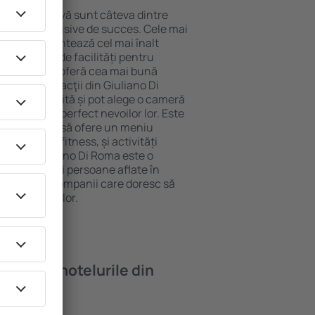
locație atractivă sunt câteva dintre
tel All-Inclusive de succes. Cele mai
Di Roma garantează cel mai înalt
 gamă largă de facilități pentru
rde ridicate oferă cea mai bună
ipalele distracţii din Giuliano Di
rcarea gratuită și pot alege o cameră
orespundă perfect nevoilor lor. Este
ndarde ȋnalte să ofere un meniu
cum spa și fitness, și activități
cazare Giuliano Di Roma este o
ri, familii și persoane aflate în
m și pentru companii care doresc să
u angajații lor.
oi găsi ȋn hotelurile din