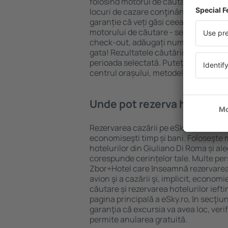
folosind motorul de căutare cazare e
locuri de cazare conţinând o gamă lar
garanție că veți găsi ceea ce căutați
motorului de căutare - selectați locul
check-out, adăugați numărul de oasp
gata! Rezultatele căutării vă vor arăt
perioada selectată. Puteți verifica uşo
centrul orașului, metodele de plată și 
Unde pot rezerva hoteluri 
Rezervarea cazării pe eSky.ro este o so
economiseşti timp și bani. Foloseşte 
hotelurilor din Giuliano Di Roma și al
corespunde cerințelor tale. Multe pe
Zbor+Hotel care ȋnseamnă rezervarea 
avion şi a cazării şi, implicit, econom
căutare și rezervarea hotelurilor iefti
pagina principală a eSky.ro, ȋn secţiu
garanţia că excursia va avea loc, ver
permite anularea gratuită.