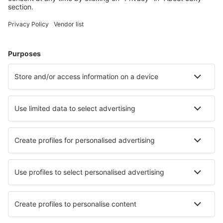
Cele mai căutate hoteluri de către utilizatorii eSky
Hoteluri în Portugalia - Orașe populare
Hoteluri în Porto
Hoteluri în Lagos
Hoteluri în Funchal
Hoteluri în Albufeira
Hoteluri în Lisabona
Hoteluri în Setubal
Hoteluri în Vale do Lobo
Hoteluri în Fafe
Hoteluri în Santa Maria da Feira
Hoteluri în Alcantarilha
Cele mai bune hoteluri - orașe
Hoteluri San Benito
Hoteluri în Vezelay
Hoteluri în Turbigo
Hoteluri în Fuveau
Hoteluri în Baltimore
Hoteluri în Sainte-Marie-du-Bois