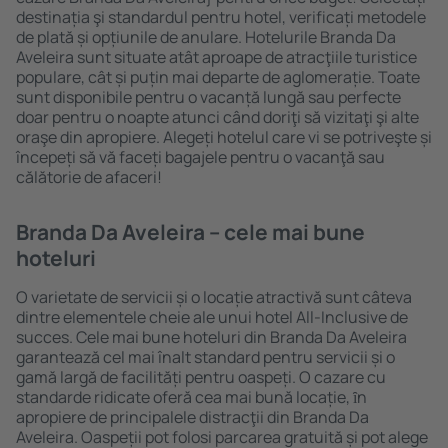
destinația şi standardul pentru hotel, verificați metodele
de plată și opțiunile de anulare. Hotelurile Branda Da
Aveleira sunt situate atât aproape de atracţiile turistice
populare, cât și puțin mai departe de aglomerație. Toate
sunt disponibile pentru o vacanță lungă sau perfecte
doar pentru o noapte atunci când doriţi să vizitaţi şi alte
oraşe din apropiere. Alegeți hotelul care vi se potriveşte și
începeți să vă faceți bagajele pentru o vacanţă sau
călătorie de afaceri!
Branda Da Aveleira – cele mai bune
hoteluri
O varietate de servicii și o locație atractivă sunt câteva
dintre elementele cheie ale unui hotel All-Inclusive de
succes. Cele mai bune hoteluri din Branda Da Aveleira
garantează cel mai înalt standard pentru servicii și o
gamă largă de facilități pentru oaspeți. O cazare cu
standarde ridicate oferă cea mai bună locație, ȋn
apropiere de principalele distracţii din Branda Da
Aveleira. Oaspeții pot folosi parcarea gratuită și pot alege