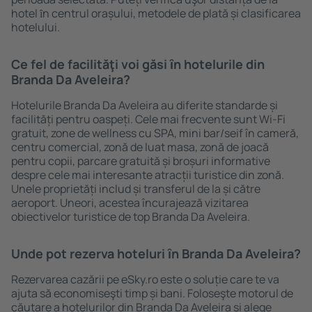
hotel ȋn centrul orașului, metodele de plată și clasificarea
hotelului.
Ce fel de facilităţi voi găsi ȋn hotelurile din
Branda Da Aveleira?
Hotelurile Branda Da Aveleira au diferite standarde și
facilități pentru oaspeți. Cele mai frecvente sunt Wi-Fi
gratuit, zone de wellness cu SPA, mini bar/seif în cameră,
centru comercial, zonă de luat masa, zonă de joacă
pentru copii, parcare gratuită și broșuri informative
despre cele mai interesante atracții turistice din zonă.
Unele proprietăți includ și transferul de la și către
aeroport. Uneori, acestea încurajează vizitarea
obiectivelor turistice de top Branda Da Aveleira.
Unde pot rezerva hoteluri ȋn Branda Da Aveleira?
Rezervarea cazării pe eSky.ro este o soluție care te va
ajuta să economiseşti timp și bani. Foloseşte motorul de
căutare a hotelurilor din Branda Da Aveleira și alege