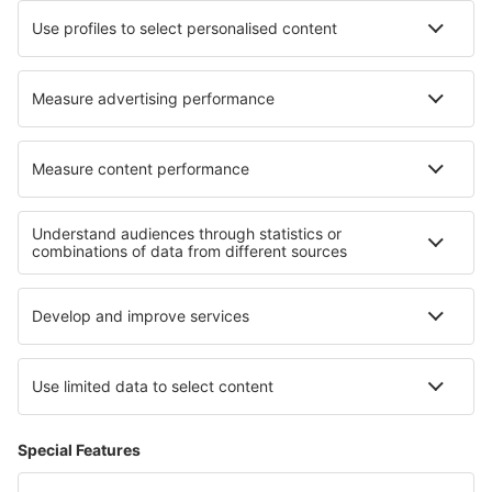
Hoteluri în Meissen
Hoteluri în Poinciana
Hoteluri în Port Hughes
Hoteluri Debel
Cele mai bune hoteluri - regiuni
Hoteluri in Madeira
Hoteluri în Algarve
Hoteluri în Portugalia
Hoteluri Lisbon coast
Hoteluri in Porto
Hoteluri în Norte de Santander
Hoteluri în Gotland
Hoteluri Lovech province
Hoteluri in Parcul Național Augrabies Falls
Hoteluri Smolyan province