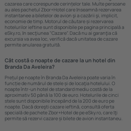
cazarea care corespunde cerințelor tale. Multe persoane
au ales pachetul Zbor+Hotel care ȋnseamnă rezervarea
instantanee a biletelor de avion şi a cazării şi, implicit,
economie de timp. Motorul de căutare și rezervarea
hotelurilor ieftine sunt disponibile pe pagina principală a
eSky.ro, ȋn secţiunea "Cazare". Dacă nu ai garanţia că
excursia va avea loc, verifică dacă unitatea de cazare
permite anularea gratuită.
Cât costă o noapte de cazare la un hotel din
Branda Da Aveleira?
Prețul pe noapte în Branda Da Aveleira poate varia în
funcție de numărul de stele și de locaţia hotelului. O
noapte într-un hotel de standard mediu costă de la
aproximativ 50 până la 100 de euro. Hotelurile de cinci
stele sunt disponibile ȋncepând de la 200 de euro pe
noapte. Dacă doreşti cazare ieftină, consultă oferta
specială de pachete Zbor+Hotel de pe eSky.ro, care ȋţi
permite să rezervi cazare și bilete de avion instantaneu.