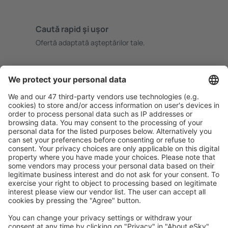
Caută rapid şi uşor
Ofertă adaptată aşteptărilor tale.
Planifică ȋn siguranţă
Rezervare fără griji cu opțiune gratuită de anulare.
Economiseşte mai mult
Prețuri atractive și oferte speciale pentru utilizatorii
conectați.
Cazarea preferată
Alege din peste 1,3 mil. de opţiuni: hoteluri, cabane,
apartamente și altele.