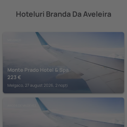
Hoteluri Branda Da Aveleira
MELGACO
Monte Prado Hotel & Spa
223
€
Melgaco, 27 august 2026, 2 nopți
ARCOS DE VALDEVEZ,