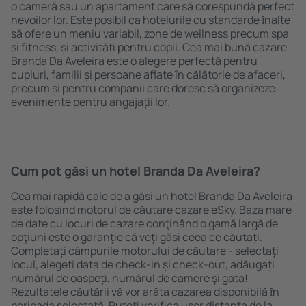
o cameră sau un apartament care să corespundă perfect
nevoilor lor. Este posibil ca hotelurile cu standarde ȋnalte
să ofere un meniu variabil, zone de wellness precum spa
și fitness, și activități pentru copii. Cea mai bună cazare
Branda Da Aveleira este o alegere perfectă pentru
cupluri, familii și persoane aflate în călătorie de afaceri,
precum și pentru companii care doresc să organizeze
evenimente pentru angajații lor.
Cum pot găsi un hotel Branda Da Aveleira?
Cea mai rapidă cale de a găsi un hotel Branda Da Aveleira
este folosind motorul de căutare cazare eSky. Baza mare
de date cu locuri de cazare conţinând o gamă largă de
opţiuni este o garanție că veți găsi ceea ce căutați.
Completați câmpurile motorului de căutare - selectați
locul, alegeți data de check-in și check-out, adăugați
numărul de oaspeți, numărul de camere şi gata!
Rezultatele căutării vă vor arăta cazarea disponibilă ȋn
perioada selectată. Puteți verifica uşor distanța de la