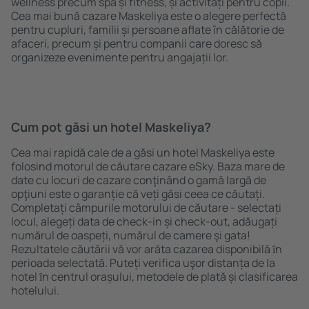
wellness precum spa și fitness, și activități pentru copii.
Cea mai bună cazare Maskeliya este o alegere perfectă
pentru cupluri, familii și persoane aflate în călătorie de
afaceri, precum și pentru companii care doresc să
organizeze evenimente pentru angajații lor.
Cum pot găsi un hotel Maskeliya?
Cea mai rapidă cale de a găsi un hotel Maskeliya este
folosind motorul de căutare cazare eSky. Baza mare de
date cu locuri de cazare conţinând o gamă largă de
opţiuni este o garanție că veți găsi ceea ce căutați.
Completați câmpurile motorului de căutare - selectați
locul, alegeți data de check-in și check-out, adăugați
numărul de oaspeți, numărul de camere şi gata!
Rezultatele căutării vă vor arăta cazarea disponibilă ȋn
perioada selectată. Puteți verifica uşor distanța de la
hotel ȋn centrul orașului, metodele de plată și clasificarea
hotelului.