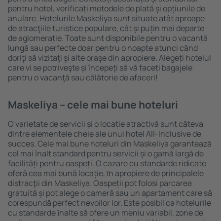
pentru hotel, verificați metodele de plată și opțiunile de
anulare. Hotelurile Maskeliya sunt situate atât aproape
de atracţiile turistice populare, cât și puțin mai departe
de aglomerație. Toate sunt disponibile pentru o vacanță
lungă sau perfecte doar pentru o noapte atunci când
doriţi să vizitaţi şi alte oraşe din apropiere. Alegeți hotelul
care vi se potriveşte și începeți să vă faceți bagajele
pentru o vacanţă sau călătorie de afaceri!
Maskeliya – cele mai bune hoteluri
O varietate de servicii și o locație atractivă sunt câteva
dintre elementele cheie ale unui hotel All-Inclusive de
succes. Cele mai bune hoteluri din Maskeliya garantează
cel mai înalt standard pentru servicii și o gamă largă de
facilități pentru oaspeți. O cazare cu standarde ridicate
oferă cea mai bună locație, ȋn apropiere de principalele
distracţii din Maskeliya. Oaspeții pot folosi parcarea
gratuită și pot alege o cameră sau un apartament care să
corespundă perfect nevoilor lor. Este posibil ca hotelurile
cu standarde ȋnalte să ofere un meniu variabil, zone de