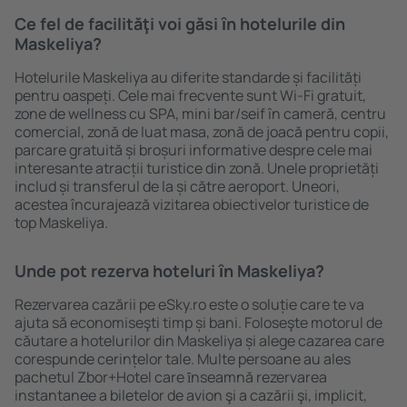
Ce fel de facilităţi voi găsi ȋn hotelurile din
Maskeliya?
Hotelurile Maskeliya au diferite standarde și facilități
pentru oaspeți. Cele mai frecvente sunt Wi-Fi gratuit,
zone de wellness cu SPA, mini bar/seif în cameră, centru
comercial, zonă de luat masa, zonă de joacă pentru copii,
parcare gratuită și broșuri informative despre cele mai
interesante atracții turistice din zonă. Unele proprietăți
includ și transferul de la și către aeroport. Uneori,
acestea încurajează vizitarea obiectivelor turistice de
top Maskeliya.
Unde pot rezerva hoteluri ȋn Maskeliya?
Rezervarea cazării pe eSky.ro este o soluție care te va
ajuta să economiseşti timp și bani. Foloseşte motorul de
căutare a hotelurilor din Maskeliya și alege cazarea care
corespunde cerințelor tale. Multe persoane au ales
pachetul Zbor+Hotel care ȋnseamnă rezervarea
instantanee a biletelor de avion şi a cazării şi, implicit,