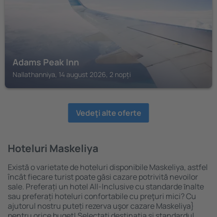
Adams Peak Inn
Nallathanniya, 14 august 2026, 2 nopți
Vedeţi alte oferte
Hoteluri Maskeliya
Există o varietate de hoteluri disponibile Maskeliya, astfel
încât fiecare turist poate găsi cazare potrivită nevoilor
sale. Preferați un hotel All-Inclusive cu standarde ȋnalte
sau preferați hoteluri confortabile cu preţuri mici? Cu
ajutorul nostru puteți rezerva uşor cazare Maskeliya}
pentru orice buget! Selectați destinația şi standardul