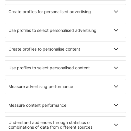
Hoteluri în Negombo
Hoteluri în Hikkaduwa
Hoteluri în Weligama
Hoteluri în Kandy
Hoteluri în Colombo
Hoteluri în Koggala
Hoteluri în Daulagala
Hoteluri în Minneriya
Hoteluri Hatagala
Hoteluri în Katunayake
Cele mai bune hoteluri - orașe
Hoteluri în Karatu
Hoteluri Vrulje
Hoteluri în Lorsch
Hoteluri în Chaponost
Hoteluri în Fontanelle
Hoteluri în Florence
Hoteluri în Kerimaki
Hoteluri în Jbeil
Hoteluri în Debar
Hoteluri în Terontola