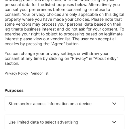
Ofertă adaptată aşteptărilor tale.
Planifică ȋn siguranţă
Rezervare fără griji cu opțiune gratuită de anulare.
Economiseşte mai mult
Prețuri atractive și oferte speciale pentru utilizatorii
conectați.
Cazarea preferată
Alege din peste 1,3 mil. de opţiuni: hoteluri, cabane,
apartamente și altele.
Cele mai căutate hoteluri de către utilizatorii eSky
Hoteluri în Sri Lanka - Orașe populare