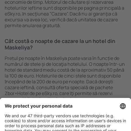
economie de timp. Motorul de căutare și rezervarea
hotelurilor ieftine sunt disponibile pe pagina principală a
eSky.ro, ȋn secţiunea "Cazare". Dacă nu ai garanţia că
excursia va avea loc, verifică dacă unitatea de cazare
permite anularea gratuită.
Cât costă o noapte de cazare la un hotel din
Maskeliya?
Prețul pe noapte în Maskeliya poate varia în funcție de
numărul de stele și de locaţia hotelului. O noapte într-un
hotel de standard mediu costă de la aproximativ 50 până
la 100 de euro. Hotelurile de cinci stele sunt disponibile
ȋncepând de la 200 de euro pe noapte. Dacă doreşti
cazare ieftină, consultă oferta specială de pachete
Zbor+Hotel de pe eSky.ro, care ȋţi permite să rezervi
cazare și bilete de avion instantaneu.
Caută rapid şi uşor