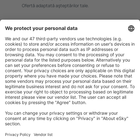
Ofertă adaptată aşteptărilor tale.
Planifică ȋn siguranţă
Rezervare fără griji cu opțiune gratuită de anulare.
Economiseşte mai mult
Prețuri atractive și oferte speciale pentru utilizatorii
conectați.
Cazarea preferată
Alege din peste 1,3 mil. de opţiuni: hoteluri, cabane,
apartamente și altele.
Cele mai căutate hoteluri de către utilizatorii eSky
Hoteluri în Franţa - Orașe populare