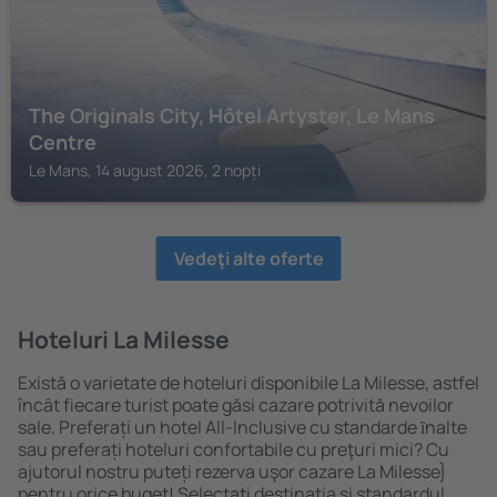
The Originals City, Hôtel Artyster, Le Mans
Centre
Le Mans, 14 august 2026, 2 nopți
Vedeţi alte oferte
Hoteluri La Milesse
Există o varietate de hoteluri disponibile La Milesse, astfel
încât fiecare turist poate găsi cazare potrivită nevoilor
sale. Preferați un hotel All-Inclusive cu standarde ȋnalte
sau preferați hoteluri confortabile cu preţuri mici? Cu
ajutorul nostru puteți rezerva uşor cazare La Milesse}
pentru orice buget! Selectați destinația şi standardul