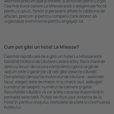
wellness precum spa și fitness, și activități pentru copii.
Cea mai bună cazare La Milesse este o alegere perfectă
pentru cupluri, familii și persoane aflate în călătorie de
afaceri, precum și pentru companii care doresc să
organizeze evenimente pentru angajații lor.
Cum pot găsi un hotel La Milesse?
Cea mai rapidă cale de a găsi un hotel La Milesse este
folosind motorul de căutare cazare eSky. Baza mare de
date cu locuri de cazare conţinând o gamă largă de
opţiuni este o garanție că veți găsi ceea ce căutați.
Completați câmpurile motorului de căutare - selectați
locul, alegeți data de check-in și check-out, adăugați
numărul de oaspeți, numărul de camere şi gata!
Rezultatele căutării vă vor arăta cazarea disponibilă ȋn
perioada selectată. Puteți verifica uşor distanța de la
hotel ȋn centrul orașului, metodele de plată și clasificarea
hotelului.