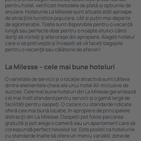
pentru hotel, verificați metodele de plată și opțiunile de
anulare. Hotelurile La Milesse sunt situate atât aproape
de atracţiile turistice populare, cât și puțin mai departe
de aglomerație. Toate sunt disponibile pentru o vacanță
lungă sau perfecte doar pentru o noapte atunci când
doriţi să vizitaţi şi alte oraşe din apropiere. Alegeți hotelul
care vi se potriveşte și începeți să vă faceți bagajele
pentru o vacanţă sau călătorie de afaceri!
La Milesse – cele mai bune hoteluri
O varietate de servicii și o locație atractivă sunt câteva
dintre elementele cheie ale unui hotel All-Inclusive de
succes. Cele mai bune hoteluri din La Milesse garantează
cel mai înalt standard pentru servicii și o gamă largă de
facilități pentru oaspeți. O cazare cu standarde ridicate
oferă cea mai bună locație, ȋn apropiere de principalele
distracţii din La Milesse. Oaspeții pot folosi parcarea
gratuită și pot alege o cameră sau un apartament care să
corespundă perfect nevoilor lor. Este posibil ca hotelurile
cu standarde ȋnalte să ofere un meniu variabil, zone de