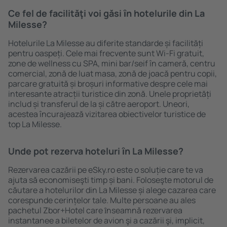
Ce fel de facilităţi voi găsi ȋn hotelurile din La
Milesse?
Hotelurile La Milesse au diferite standarde și facilități
pentru oaspeți. Cele mai frecvente sunt Wi-Fi gratuit,
zone de wellness cu SPA, mini bar/seif în cameră, centru
comercial, zonă de luat masa, zonă de joacă pentru copii,
parcare gratuită și broșuri informative despre cele mai
interesante atracții turistice din zonă. Unele proprietăți
includ și transferul de la și către aeroport. Uneori,
acestea încurajează vizitarea obiectivelor turistice de
top La Milesse.
Unde pot rezerva hoteluri ȋn La Milesse?
Rezervarea cazării pe eSky.ro este o soluție care te va
ajuta să economiseşti timp și bani. Foloseşte motorul de
căutare a hotelurilor din La Milesse și alege cazarea care
corespunde cerințelor tale. Multe persoane au ales
pachetul Zbor+Hotel care ȋnseamnă rezervarea
instantanee a biletelor de avion şi a cazării şi, implicit,