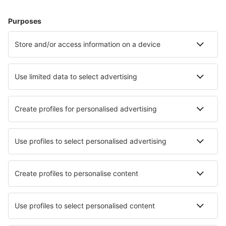
Hoteluri în Cannes
Hoteluri în Nisa
Hoteluri în Frejus
Hoteluri în Le Cap d`Agde
Hoteluri în Paris
Hoteluri în Le Barcares
Hoteluri în Les Sables-d`Olonne
Hoteluri în Royan
Hoteluri în Briancon
Hoteluri în Soustons
Cele mai bune hoteluri - orașe
Hoteluri în Veron
Hoteluri în Pargas
Hoteluri în Pukatawagan
Hoteluri în Tauer
Hoteluri în Korotsko
Hoteluri în Copsale
Hoteluri în Vanze
Hoteluri în Tuaran
Hoteluri în Hamilton (QLD)
Hoteluri în Siggerud