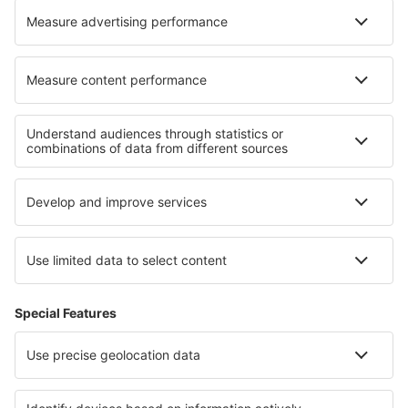
Cele mai bune hoteluri - regiuni
Hoteluri în Coasta de Azur
Hoteluri în regiunea Lacului Geneva
Hoteluri în Champagne
Hoteluri în Alsacia
Hoteluri în Franța
Hoteluri in Franconian Switzerland
Hoteluri in Insulele Ciclade
Hoteluri in Paznaun
Hoteluri în Huila
Hoteluri în Lituania