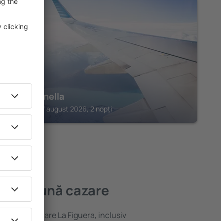
SIURANA
La Siuranella
Siurana, 07 august 2026, 2 nopți
a mai bună cazare
ariată de cazare La Figuera, inclusiv