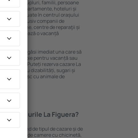
 persoană, cupluri, familii, persoane
i pot sta în apartamente, hoteluri și
e și sunt situate în centrul orașului
apropiere, inclusiv companii de
blic, magazine, centre de reparaţii și
acţie, garantează o vacanță
Figuera, veţi găsi imediat una care să
t ce aveți nevoie pentru vacanță sau
nația aleasă. Puteți rezerva cazare La
ersoanele cu dizabilități, sugari și
care călătoresc cu animale de
oferă hotelurile La Figuera?
 Figuera depind de tipul de cazare și de
pot beneficia de camere cu chicinetă,