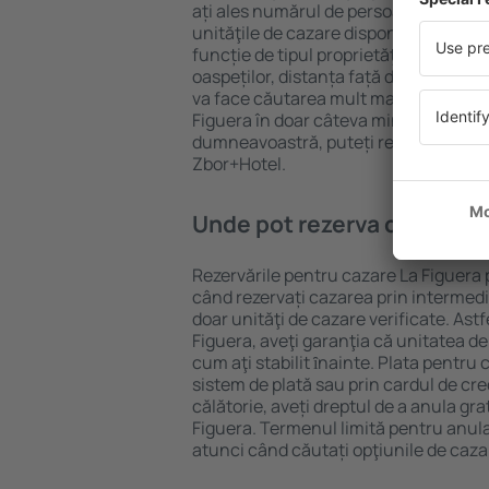
ați ales numărul de persoane, motorul
unităţile de cazare disponibile La Figu
funcție de tipul proprietăţii, numărul 
oaspeților, distanța față de centru și
va face căutarea mult mai ușoară. Ast
Figuera în doar câteva minute. În func
dumneavoastră, puteți rezerva doar 
Zbor+Hotel.
Unde pot rezerva cazare La
Rezervările pentru cazare La Figuera p
când rezervați cazarea prin intermediul
doar unităţi de cazare verificate. Astf
Figuera, aveţi garanţia că unitatea de
cum aţi stabilit ȋnainte. Plata pentru
sistem de plată sau prin cardul de cre
călătorie, aveți dreptul de a anula gr
Figuera. Termenul limită pentru anul
atunci când căutați opţiunile de caza