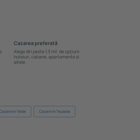
Cazarea preferată
le
Alege din peste 1,3 mil. de opţiuni:
hoteluri, cabane, apartamente și
altele.
Cazare în Telde
Cazare în Teulada