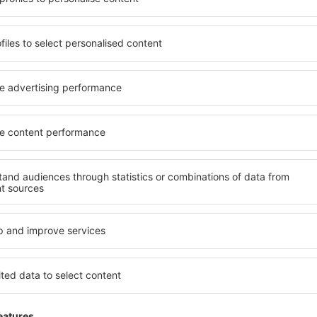
 de proprietăți spațioase,
proprietăți pentru o singură
facilități, precum și de
ȋn vârstă și grupuri. Oaspeţi
le în timpul unui city break.
pensiuni care oferă intimitat
 centrul orașului, lângă
La Figuera. Facilitățile din 
i puțin populare. Acest lucru
închirieri auto, transport pu
în funcție de nevoi și de
locuri de relaxare sau distr
extraordinară.
reme, aveți garanţia că
Dacă doriţi cazare de lux La 
axa, fără a fi nevoie să
se potrivească. Veți găsi to
 unitate de cazare.
călătoria de afaceri la desti
 La Figuera și vă veţi bucura
Figuera cu facilități pentru p
copii, precum și pentru cei 
companie.
uera?
Ce fel de facilităţi 
olosind un motor de căutare.
Facilitățile proprietăţilor La
heck-in și check-out. După ce
numărul de stele. Oaspeții 