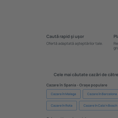
Caută rapid şi uşor
Pl
Ofertă adaptată aşteptărilor tale.
Re
gr
Cele mai căutate cazări de către 
Cazare în Spania - Orașe populare
Cazare în Malaga
Cazare în Barcelona
Cazare în Rota
Cazare în Cala'n Bosch