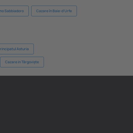
ano Sabbiadoro
Cazare în Baie-d'Urfe
rincipatul Asturia
Cazare in Tărgoviște