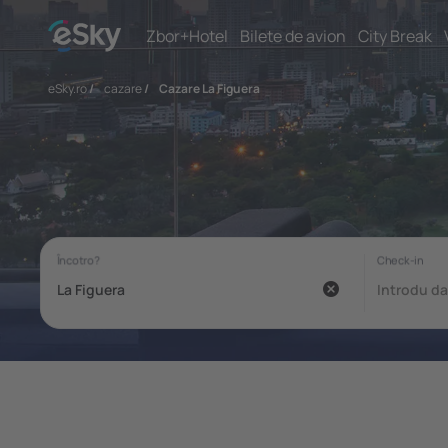
Zbor+Hotel
Bilete de avion
City Break
eSky.ro
/
cazare
/
Cazare La Figuera