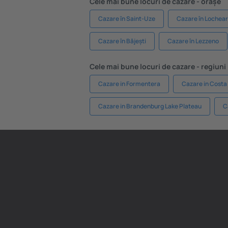
Cele mai bune locuri de cazare - orașe
Cazare în Saint-Uze
Cazare în Lochea
Cazare în Băjești
Cazare în Lezzeno
Cele mai bune locuri de cazare - regiuni
Cazare in Formentera
Cazare in Costa
Cazare in Brandenburg Lake Plateau
C