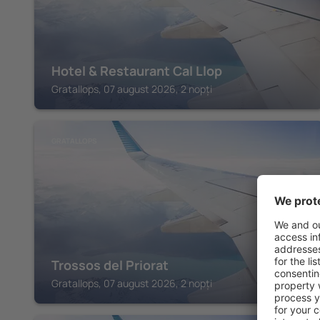
Hotel & Restaurant Cal Llop
Gratallops, 07 august 2026, 2 nopți
GRATALLOPS
Trossos del Priorat
Gratallops, 07 august 2026, 2 nopți