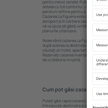
pentru nevoi variate. Puteți beneficia
dotate cu tot confortul, cu numeroase 
pensiuni ieftine pentru a sta câteva zi
Cazarea La Figuera este disponibilă în
aeroport și în cartiere sau regiuni ma
vă va ajuta să găsiţi unităţi de cazare 
planurile ulterioare.
Rezervând cazarea La Figuera mai dev
după sosirea la destinație vă puteţi rel
căutaţi un hotel, apartament sau altă
Rezervaţi cazarea înainte de călătoria
de o călătorie liniştită.
Cum pot găsi cazare La Fig
Puteți găsi rapid cazare La Figuera f
Introduceți destinația și datele de c