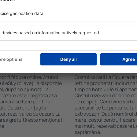
 de căutare va afișa
balcon, aer condiționat, ust
era. Filtrarea rezultatelor în
cafelei, prosoape și acces la
de stele, evaluările
gratuită, pot comanda o mas
 opțiunea de anulare gratuită
hotel cu piscină. În plus, po
fel veți putea găsi cazare La
proprietăți care oferă transp
ție de nevoile
cazare sau un pachet
 Figuera?
Cât costă cazarea L
ot fi făcute online. Atunci
Costul cazării La Figuera de
 eSky.ro, aveţi la dispoziţie
ieftine proprietăți includ ha
el, după ce ajungeți La
timp ce hotelurile și aparta
 cazare este pregătită aşa
Costul rezervării depinde de
 cameră se face printr-un
de oaspeți. Când vine vorba 
dit. Dacă renunţaţi la
accesibil pe tot parcursul an
atuit rezervarea de cazare La
extrasezon. Dacă numărul d
area gratuită este menţionat
mare, costul pentru fiecare 
re.
mai mult, rezervați cazare L
săptămână.