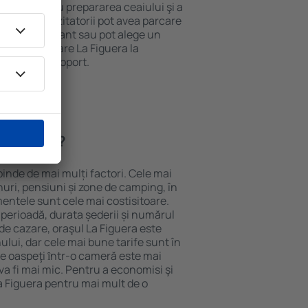
ensile pentru prepararea ceaiului şi a
 internet. Vizitatorii pot avea parcare
ă la restaurant sau pot alege un
t rezerva cazare La Figuera la
ort de la aeroport.
a Figuera?
pinde de mai mulți factori. Cele mai
nuri, pensiuni și zone de camping, în
mentele sunt cele mai costisitoare.
 perioadă, durata șederii și numărul
de cazare, oraşul La Figuera este
ului, dar cele mai bune tarife sunt în
e oaspeţi ȋntr-o cameră este mai
va fi mai mic. Pentru a economisi şi
a Figuera pentru mai mult de o