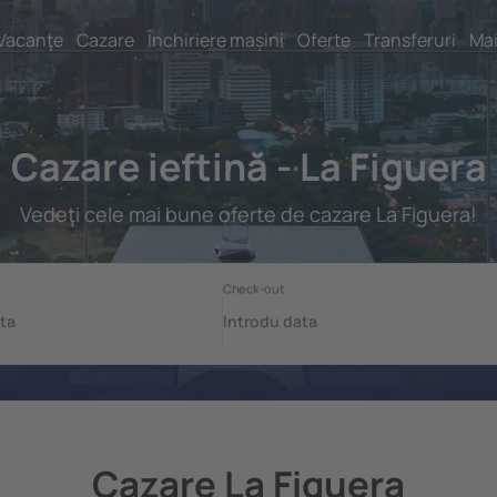
Vacanţe
Cazare
Închiriere mașini
Oferte
Transferuri
Mai
Cazare ieftină - La Figuera
Vedeţi cele mai bune oferte de cazare La Figuera!
Cazare La Figuera