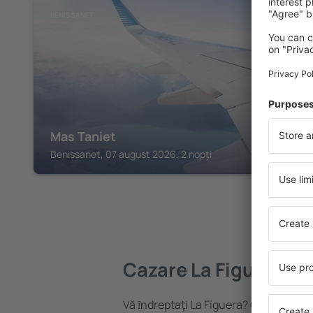
BENISSANET
Mas Taniet
Benissanet, 07 august 2026, 2 nopți
Cazare La Figuera
Vă ȋndreptaţi La Figuera? Găsiți cazar