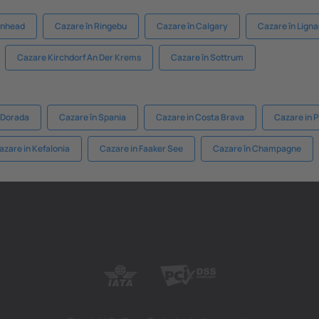
rnhead
Cazare în Ringebu
Cazare în Calgary
Cazare în Lign
Cazare Kirchdorf An Der Krems
Cazare în Sottrum
 Dorada
Cazare în Spania
Cazare in Costa Brava
Cazare in P
azare in Kefalonia
Cazare in Faaker See
Cazare în Champagne