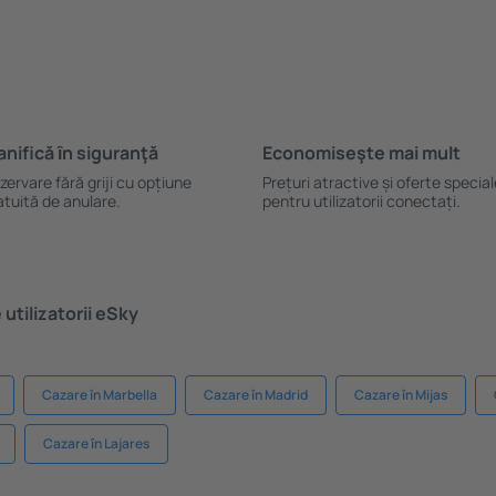
anifică ȋn siguranţă
Economiseşte mai mult
zervare fără griji cu opțiune
Prețuri atractive și oferte specia
atuită de anulare.
pentru utilizatorii conectați.
utilizatorii eSky
Cazare în Marbella
Cazare în Madrid
Cazare în Mijas
Cazare în Lajares