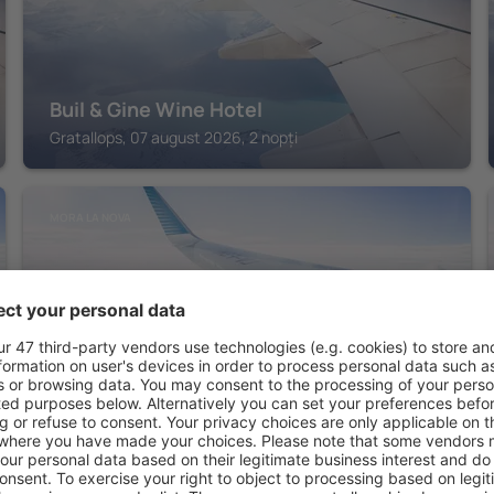
Buil & Gine Wine Hotel
Gratallops, 07 august 2026, 2 nopți
MORA LA NOVA
Hotel Mas Subirats
Mora La Nova, 07 august 2026, 2 nopți