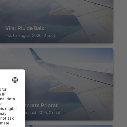
Vilar Riu de Baix
Flix, 07 august 2026, 2 nopți
FALSET
Hotel Secrets Priorat
Falset, 07 august 2026, 2 nopți