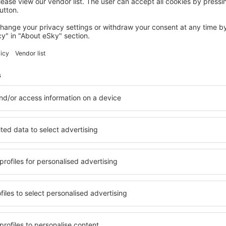
GRATALLOPS
Cal Campana - Adults Only
Gratallops, 07 august 2026, 2 nopți
Vedeţi mai multe oferte La Figuera
La Figuera – ce
e pentru fiecare buget şi
Puteți alege dintr-o ofertă v