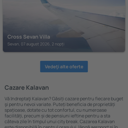
Cross Sevan Villa
Sevan, 07 august 2026, 2 nopți
Vedeţi alte oferte
Cazare Kalavan
Vă ȋndreptaţi Kalavan? Găsiți cazare pentru fiecare buget
şi pentru nevoi variate. Puteți beneficia de proprietăți
spațioase, dotate cu tot confortul, cu numeroase
facilități, precum și de pensiuni ieftine pentru a sta
câteva zile în timpul unui city break. Cazarea Kalavan
este disponibilă în centrul orașului, lângă aeroport și în