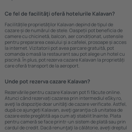
Ce fel de facilităţi oferă hotelurile Kalavan?
Facilitățile proprietăţilor Kalavan depind de tipul de
cazare și de numărul de stele. Oaspeții pot beneficia de
camere cu chicinetă, balcon, aer condiționat, ustensile
pentru prepararea ceaiului şi a cafelei, prosoape și acces
la internet. Vizitatorii pot avea parcare gratuită, pot
comanda o masă la restaurant sau pot alege un hotel cu
piscină. În plus, pot rezerva cazare Kalavan la proprietăți
care oferă transport de la aeroport.
Unde pot rezerva cazare Kalavan?
Rezervările pentru cazare Kalavan pot fi făcute online.
Atunci când rezervați cazarea prin intermediul eSky.ro,
aveţi la dispoziţie doar unităţi de cazare verificate. Astfel,
după ce ajungeți Kalavan, aveţi garanţia că unitatea de
cazare este pregătită aşa cum aţi stabilit ȋnainte. Plata
pentru cameră se face printr-un sistem de plată sau prin
cardul de credit. Dacă renunţaţi la călătorie, aveți dreptul