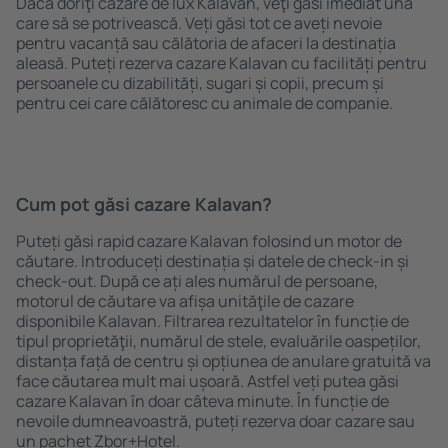
Dacă doriţi cazare de lux Kalavan, veţi găsi imediat una
care să se potrivească. Veți găsi tot ce aveți nevoie
pentru vacanță sau călătoria de afaceri la destinația
aleasă. Puteți rezerva cazare Kalavan cu facilități pentru
persoanele cu dizabilități, sugari și copii, precum și
pentru cei care călătoresc cu animale de companie.
Cum pot găsi cazare Kalavan?
Puteți găsi rapid cazare Kalavan folosind un motor de
căutare. Introduceți destinația și datele de check-in și
check-out. După ce ați ales numărul de persoane,
motorul de căutare va afișa unităţile de cazare
disponibile Kalavan. Filtrarea rezultatelor în funcție de
tipul proprietăţii, numărul de stele, evaluările oaspeților,
distanța față de centru și opțiunea de anulare gratuită va
face căutarea mult mai ușoară. Astfel veți putea găsi
cazare Kalavan în doar câteva minute. În funcție de
nevoile dumneavoastră, puteți rezerva doar cazare sau
un pachet Zbor+Hotel.