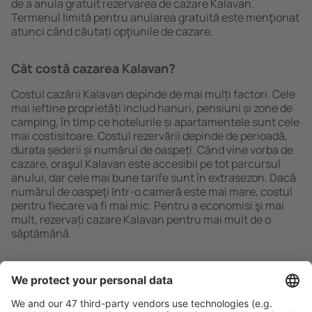
de a anula gratuit rezervarea de cazare Kalavan.
Termenul limită pentru anularea gratuită este menţionat
atunci când căutați opţiunile de cazare.
Cât costă cazarea Kalavan?
Costul cazării Kalavan depinde de mai mulți factori. Cele
mai ieftine proprietăți includ hanuri, pensiuni și zone de
camping, în timp ce hotelurile și apartamentele sunt cele
mai costisitoare. Costul rezervării depinde de perioadă,
durata șederii și numărul de oaspeți. Când vine vorba de
cazare, oraşul Kalavan este accesibil pe tot parcursul
anului, dar cele mai bune tarife sunt în extrasezon. Dacă
numărul de oaspeţi ȋntr-o cameră este mai mare, costul
pentru fiecare va fi mai mic. Pentru a economisi şi mai
mult, rezervați cazare Kalavan pentru mai mult de o
săptămână.
Caută rapid şi uşor