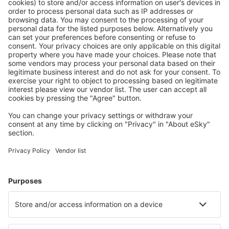
Ofertă adaptată aşteptărilor tale.
Planifică ȋn siguranţă
Rezervare fără griji cu opțiune gratuită de anulare.
Economiseşte mai mult
Prețuri atractive și oferte speciale pentru utilizatorii
conectați.
Cazarea preferată
Alege din peste 1,3 mil. de opţiuni: hoteluri, cabane,
apartamente și altele.
Cele mai căutate cazări de către utilizatorii eSky
Cazare în Armenia - Orașe populare