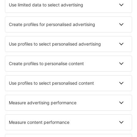
Cazare în Erevan
Cazare în Tsaghkadzor
Cazare în Sevan
Cazare în Gyoumri
Cazare în Dilijan
Cazare Verin Dzhrashen
Cazare în Tsapatagh
Cazare în Alaverdi
Cazare Shahumyan
Cazare în Yeghegnadzor
Cele mai bune locuri de cazare - orașe
Cazare în Lles
Cazare în Lussas
Cazare în Caltignaga
Cazare în Tourves
Cazare în Belogradcic
Cazare în Wyomissing
Cazare în Kaunerberg
Cazare în Miyakojima
Cazare în Huaran
Cazare în Oberursel