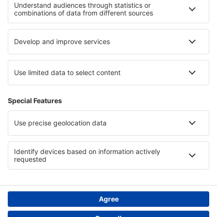
Cele mai bune locuri de cazare - regiuni
Cazare in Lacul Maggiore
Cazare în Valle del Cauca
Cazare in Creta
Cazare in Hurghada
Cazare în Cape Town