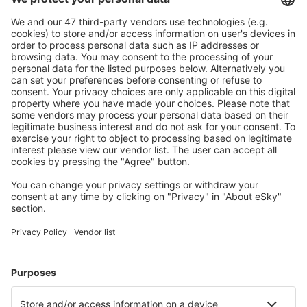
Ofertă adaptată aşteptărilor tale.
Planifică ȋn siguranţă
Rezervare fără griji cu opțiune gratuită de anulare.
Economiseşte mai mult
Prețuri atractive și oferte speciale pentru utilizatorii
conectați.
Cazarea preferată
Alege din peste 1,3 mil. de opţiuni: hoteluri, cabane,
apartamente și altele.
Cele mai căutate cazări de către utilizatorii eSky
Cazare în Croaţia - Orașe populare