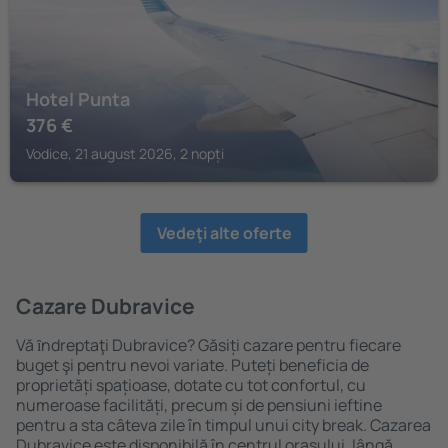
Hotel Punta
376
€
Vodice, 21 august 2026, 2 nopți
Vedeţi alte oferte
Cazare Dubravice
Vă ȋndreptaţi Dubravice? Găsiți cazare pentru fiecare
buget şi pentru nevoi variate. Puteți beneficia de
proprietăți spațioase, dotate cu tot confortul, cu
numeroase facilități, precum și de pensiuni ieftine
pentru a sta câteva zile în timpul unui city break. Cazarea
Dubravice este disponibilă în centrul orașului, lângă