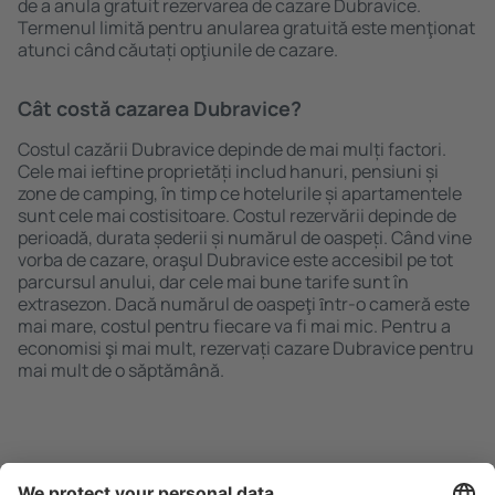
de a anula gratuit rezervarea de cazare Dubravice.
Termenul limită pentru anularea gratuită este menţionat
atunci când căutați opţiunile de cazare.
Cât costă cazarea Dubravice?
Costul cazării Dubravice depinde de mai mulți factori.
Cele mai ieftine proprietăți includ hanuri, pensiuni și
zone de camping, în timp ce hotelurile și apartamentele
sunt cele mai costisitoare. Costul rezervării depinde de
perioadă, durata șederii și numărul de oaspeți. Când vine
vorba de cazare, oraşul Dubravice este accesibil pe tot
parcursul anului, dar cele mai bune tarife sunt în
extrasezon. Dacă numărul de oaspeţi ȋntr-o cameră este
mai mare, costul pentru fiecare va fi mai mic. Pentru a
economisi şi mai mult, rezervați cazare Dubravice pentru
mai mult de o săptămână.
Caută rapid şi uşor