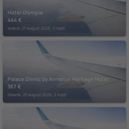
Hotel Olympia
444
€
Vodice, 27 august 2026, 3 nopți
SIBENIK
Palace Divnic by Armerun Heritage Hotel
367
€
Sibenik, 25 august 2026, 2 nopți
VODICE