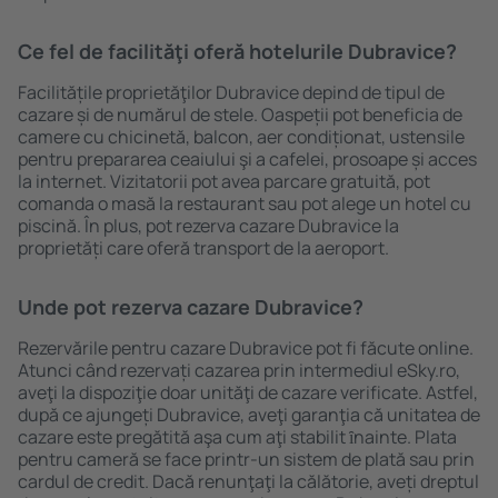
Ce fel de facilităţi oferă hotelurile Dubravice?
Facilitățile proprietăţilor Dubravice depind de tipul de
cazare și de numărul de stele. Oaspeții pot beneficia de
camere cu chicinetă, balcon, aer condiționat, ustensile
pentru prepararea ceaiului şi a cafelei, prosoape și acces
la internet. Vizitatorii pot avea parcare gratuită, pot
comanda o masă la restaurant sau pot alege un hotel cu
piscină. În plus, pot rezerva cazare Dubravice la
proprietăți care oferă transport de la aeroport.
Unde pot rezerva cazare Dubravice?
Rezervările pentru cazare Dubravice pot fi făcute online.
Atunci când rezervați cazarea prin intermediul eSky.ro,
aveţi la dispoziţie doar unităţi de cazare verificate. Astfel,
după ce ajungeți Dubravice, aveţi garanţia că unitatea de
cazare este pregătită aşa cum aţi stabilit ȋnainte. Plata
pentru cameră se face printr-un sistem de plată sau prin
cardul de credit. Dacă renunţaţi la călătorie, aveți dreptul