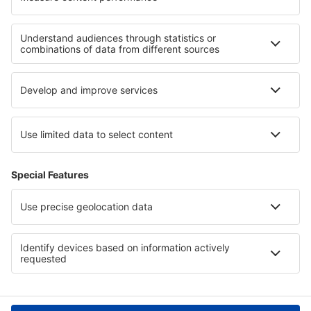
Cele mai bune locuri de cazare - regiuni
Cazare în Croaţia
Cazare in Dalmatia
Cazare in Insula Krk
Cazare in Cantonul Dubrovnik-Neretva
Cazare in Istria
Cazare in Bieszczady Mountains
Cazare in Central Moravia
Cazare in Tatras
Cazare in Creta
Cazare in Colca Canyon