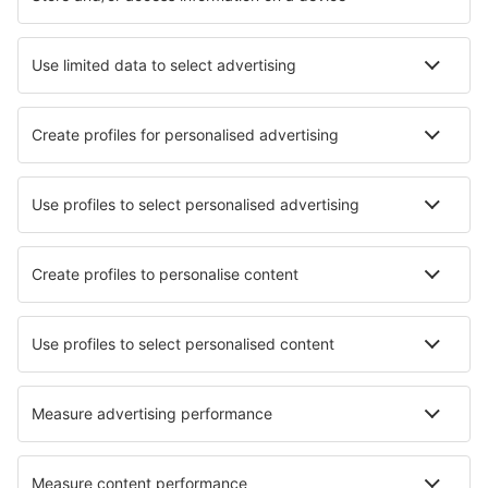
Cazare în Zadar
Cazare în Dubrovnik
Cazare în Crikvenica
Cazare în Split
Cazare în Porec
Cazare în Medulin
Cazare Sisan
Cazare în Stomorska
Cazare în Podgora
Cazare în Otocac
Cele mai bune locuri de cazare - orașe
Cazare în Domodedovo
Cazare în Clay Cross
Cazare în Ponte Di Legno
Cazare în Tiuccia
Cazare în Furry Creek
Cazare în Forcarei
Cazare în Żuromino
Cazare în Chateauroux-les-Alpes
Cazare în Laurel
Cazare în Piossasco