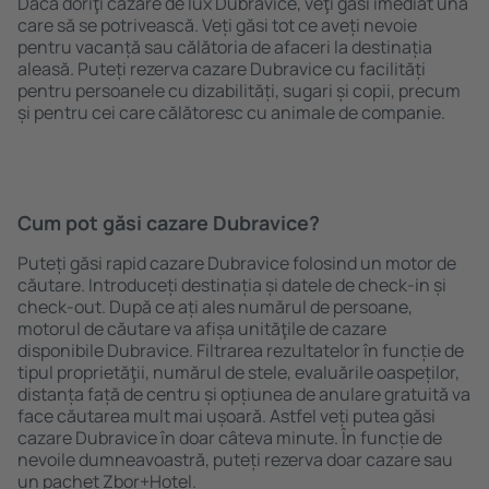
Dacă doriţi cazare de lux Dubravice, veţi găsi imediat una
care să se potrivească. Veți găsi tot ce aveți nevoie
pentru vacanță sau călătoria de afaceri la destinația
aleasă. Puteți rezerva cazare Dubravice cu facilități
pentru persoanele cu dizabilități, sugari și copii, precum
și pentru cei care călătoresc cu animale de companie.
Cum pot găsi cazare Dubravice?
Puteți găsi rapid cazare Dubravice folosind un motor de
căutare. Introduceți destinația și datele de check-in și
check-out. După ce ați ales numărul de persoane,
motorul de căutare va afișa unităţile de cazare
disponibile Dubravice. Filtrarea rezultatelor în funcție de
tipul proprietăţii, numărul de stele, evaluările oaspeților,
distanța față de centru și opțiunea de anulare gratuită va
face căutarea mult mai ușoară. Astfel veți putea găsi
cazare Dubravice în doar câteva minute. În funcție de
nevoile dumneavoastră, puteți rezerva doar cazare sau
un pachet Zbor+Hotel.