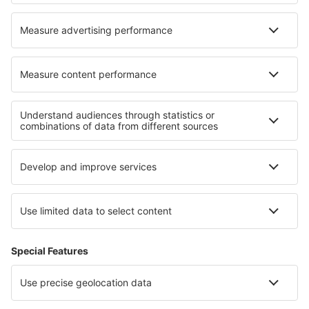
Hoteluri în Trøgstad
Hoteluri în Pierre-Perthuis
Cele mai bune hoteluri - regiuni
Hoteluri in Roztocze
Hoteluri in Masuria
Hoteluri in Pomeranian Lakeland
Hoteluri in Polonia Mare
Hoteluri în Parcul Național Pădurea Tucholei
Hoteluri in Pyrenees Mountains
Hoteluri în Saint Thomas
Hoteluri in Chihuahua
Hoteluri în Bretania
Hoteluri in Ios