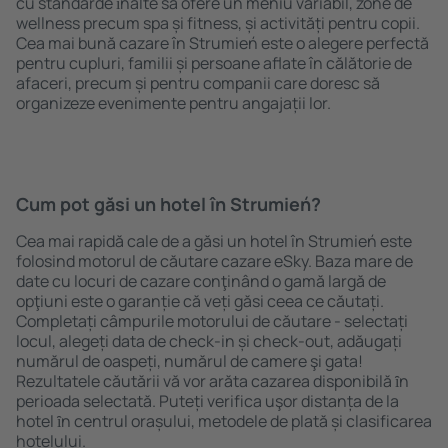
cu standarde ȋnalte să ofere un meniu variabil, zone de
wellness precum spa și fitness, și activități pentru copii.
Cea mai bună cazare în Strumień este o alegere perfectă
pentru cupluri, familii și persoane aflate în călătorie de
afaceri, precum și pentru companii care doresc să
organizeze evenimente pentru angajații lor.
Cum pot găsi un hotel în Strumień?
Cea mai rapidă cale de a găsi un hotel în Strumień este
folosind motorul de căutare cazare eSky. Baza mare de
date cu locuri de cazare conţinând o gamă largă de
opţiuni este o garanție că veți găsi ceea ce căutați.
Completați câmpurile motorului de căutare - selectați
locul, alegeți data de check-in și check-out, adăugați
numărul de oaspeți, numărul de camere şi gata!
Rezultatele căutării vă vor arăta cazarea disponibilă ȋn
perioada selectată. Puteți verifica uşor distanța de la
hotel ȋn centrul orașului, metodele de plată și clasificarea
hotelului.