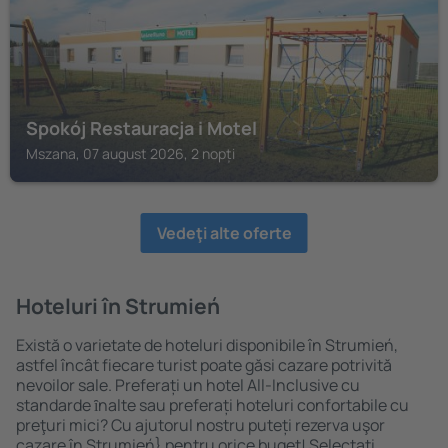
Spokój Restauracja i Motel
Mszana, 07 august 2026, 2 nopți
Vedeţi alte oferte
Hoteluri în Strumień
Există o varietate de hoteluri disponibile în Strumień,
astfel încât fiecare turist poate găsi cazare potrivită
nevoilor sale. Preferați un hotel All-Inclusive cu
standarde ȋnalte sau preferați hoteluri confortabile cu
preţuri mici? Cu ajutorul nostru puteți rezerva uşor
cazare în Strumień} pentru orice buget! Selectați