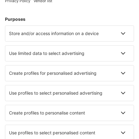
Hoteluri în Kolobrzeg
Hoteluri în Gdansk
Hoteluri în Wroclaw
Hoteluri în Cracovia
Hoteluri în Varşovia
Hoteluri în Ochotnica Dolna
Hoteluri în Okuninka
Hoteluri în Podgorzyn
Hoteluri în Wetlina
Hoteluri în Nowy Sacz
Cele mai bune hoteluri - orașe
Hoteluri în Équilly
Hoteluri în Dharuhera
Hoteluri în Frackville
Hoteluri în Suzdal
Hoteluri în Lipomo
Hoteluri în Loves Park
Hoteluri în Wasserburg am Inn
Hoteluri în Jorethang