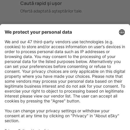
Caută rapid şi uşor
Ofertă adaptată aşteptărilor tale.
Planifică ȋn siguranţă
Rezervare fără griji cu opțiune gratuită de anulare.
Economiseşte mai mult
Prețuri atractive și oferte speciale pentru utilizatorii
conectați.
Cazarea preferată
Alege din peste 1,3 mil. de opţiuni: hoteluri, cabane,
apartamente și altele.
Cele mai căutate hoteluri de către utilizatorii eSky
Hoteluri în Polonia - Orașe populare