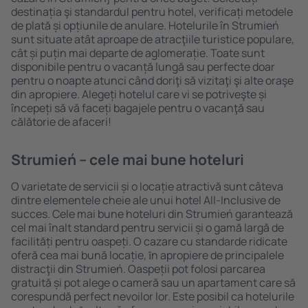
destinația şi standardul pentru hotel, verificați metodele
de plată și opțiunile de anulare. Hotelurile în Strumień
sunt situate atât aproape de atracţiile turistice populare,
cât și puțin mai departe de aglomerație. Toate sunt
disponibile pentru o vacanță lungă sau perfecte doar
pentru o noapte atunci când doriţi să vizitaţi şi alte oraşe
din apropiere. Alegeți hotelul care vi se potriveşte și
începeți să vă faceți bagajele pentru o vacanţă sau
călătorie de afaceri!
Strumień – cele mai bune hoteluri
O varietate de servicii și o locație atractivă sunt câteva
dintre elementele cheie ale unui hotel All-Inclusive de
succes. Cele mai bune hoteluri din Strumień garantează
cel mai înalt standard pentru servicii și o gamă largă de
facilități pentru oaspeți. O cazare cu standarde ridicate
oferă cea mai bună locație, ȋn apropiere de principalele
distracţii din Strumień. Oaspeții pot folosi parcarea
gratuită și pot alege o cameră sau un apartament care să
corespundă perfect nevoilor lor. Este posibil ca hotelurile