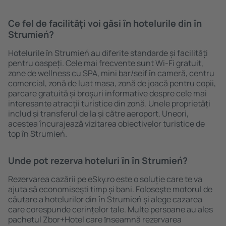
Ce fel de facilităţi voi găsi ȋn hotelurile din în
Strumień?
Hotelurile în Strumień au diferite standarde și facilități
pentru oaspeți. Cele mai frecvente sunt Wi-Fi gratuit,
zone de wellness cu SPA, mini bar/seif în cameră, centru
comercial, zonă de luat masa, zonă de joacă pentru copii,
parcare gratuită și broșuri informative despre cele mai
interesante atracții turistice din zonă. Unele proprietăți
includ și transferul de la și către aeroport. Uneori,
acestea încurajează vizitarea obiectivelor turistice de
top în Strumień.
Unde pot rezerva hoteluri ȋn în Strumień?
Rezervarea cazării pe eSky.ro este o soluție care te va
ajuta să economiseşti timp și bani. Foloseşte motorul de
căutare a hotelurilor din în Strumień și alege cazarea
care corespunde cerințelor tale. Multe persoane au ales
pachetul Zbor+Hotel care ȋnseamnă rezervarea