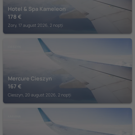
Hotel & Spa Kameleon
178
€
Zory, 17 august 2026, 2 nopți
CIESZYN
Mercure Cieszyn
167
€
Cieszyn, 20 august 2026, 2 nopți
KARVINA