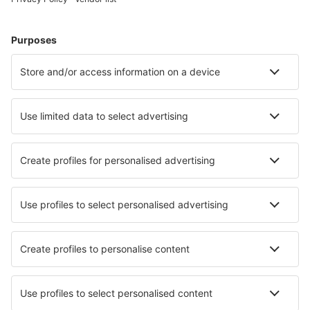
Cazare în Kolobrzeg
Cazare în Gdansk
Cazare în Varşovia
Cazare în Wroclaw
Cazare în Cracovia
Cazare în Zielona Gora
Cazare în Karsin
Cazare în Wetlina
Cazare în Okuninka
Cazare în Mrzezyno
Cele mai bune locuri de cazare - orașe
Cazare în Roppen
Cazare în Hamilton
Cazare în Castel di Lama
Cazare în Melissourgákion
Cazare în Brunswick
Cazare în Vertova
Cazare în Sottomarina
Cazare în Saint-Dalmas-de-Tende