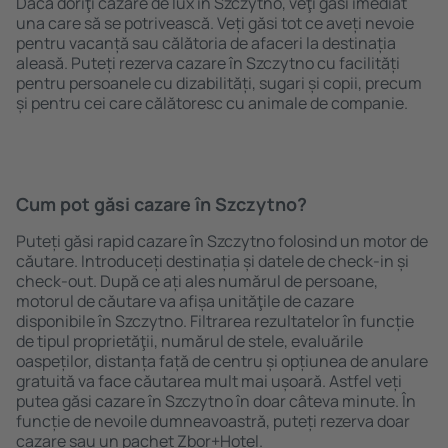
Dacă doriţi cazare de lux în Szczytno, veţi găsi imediat
una care să se potrivească. Veți găsi tot ce aveți nevoie
pentru vacanță sau călătoria de afaceri la destinația
aleasă. Puteți rezerva cazare în Szczytno cu facilități
pentru persoanele cu dizabilități, sugari și copii, precum
și pentru cei care călătoresc cu animale de companie.
Cum pot găsi cazare în Szczytno?
Puteți găsi rapid cazare în Szczytno folosind un motor de
căutare. Introduceți destinația și datele de check-in și
check-out. După ce ați ales numărul de persoane,
motorul de căutare va afișa unităţile de cazare
disponibile în Szczytno. Filtrarea rezultatelor în funcție
de tipul proprietăţii, numărul de stele, evaluările
oaspeților, distanța față de centru și opțiunea de anulare
gratuită va face căutarea mult mai ușoară. Astfel veți
putea găsi cazare în Szczytno în doar câteva minute. În
funcție de nevoile dumneavoastră, puteți rezerva doar
cazare sau un pachet Zbor+Hotel.