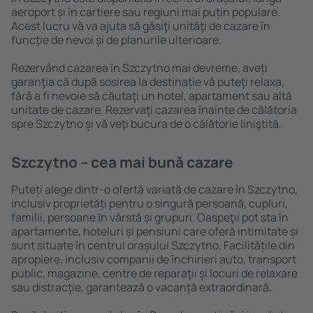
aeroport și în cartiere sau regiuni mai puțin populare.
Acest lucru vă va ajuta să găsiţi unităţi de cazare în
funcție de nevoi și de planurile ulterioare.
Rezervând cazarea în Szczytno mai devreme, aveți
garanţia că după sosirea la destinație vă puteţi relaxa,
fără a fi nevoie să căutaţi un hotel, apartament sau altă
unitate de cazare. Rezervaţi cazarea înainte de călătoria
spre Szczytno și vă veţi bucura de o călătorie liniştită.
Szczytno – cea mai bună cazare
Puteți alege dintr-o ofertă variată de cazare în Szczytno,
inclusiv proprietăți pentru o singură persoană, cupluri,
familii, persoane ȋn vârstă și grupuri. Oaspeţii pot sta în
apartamente, hoteluri și pensiuni care oferă intimitate și
sunt situate în centrul orașului Szczytno. Facilitățile din
apropiere, inclusiv companii de închirieri auto, transport
public, magazine, centre de reparaţii și locuri de relaxare
sau distracţie, garantează o vacanță extraordinară.