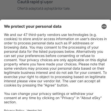
Caută rapid şi uşor
Ofertă adaptată aşteptărilor tale.
Planifică ȋn siguranţă
Rezervare fără griji cu opțiune gratuită de anulare.
Economiseşte mai mult
Prețuri atractive și oferte speciale pentru utilizatorii
conectați.
Cazarea preferată
Alege din peste 1,3 mil. de opţiuni: hoteluri, cabane,
apartamente și altele.
Cele mai căutate cazări de către utilizatorii eSky
Cazare în Polonia - Orașe populare