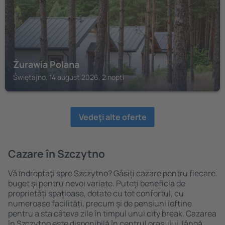
Żurawia Polana
Świętajno, 14 august 2026, 2 nopți
Vedeţi alte oferte
Cazare în Szczytno
Vă ȋndreptaţi spre Szczytno? Găsiți cazare pentru fiecare
buget şi pentru nevoi variate. Puteți beneficia de
proprietăți spațioase, dotate cu tot confortul, cu
numeroase facilități, precum și de pensiuni ieftine
pentru a sta câteva zile în timpul unui city break. Cazarea
în Szczytno este disponibilă în centrul orașului, lângă