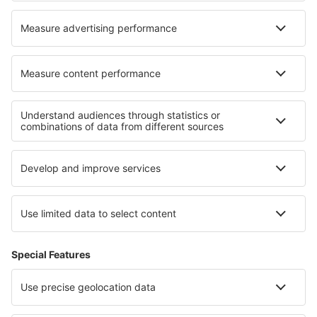
Cazare în Glienicke/Nordbahn
Cazare în Udawalawe
Cele mai bune locuri de cazare - regiuni
Cazare in Parcul Național Magurski
Cazare in Tatras
Cazare în Parcul Național Pădurea Tucholei
Cazare in Podhale and Orava
Cazare in Sudetes
Cazare in Haskovo
Cazare in Val di Fassa
Cazare in Padjelanta National Park
Cazare în Parcul Național Banff
Cazare în Paphos