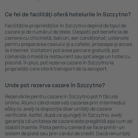
Ce fel de facilităţi oferă hotelurile în Szczytno?
Facilitățile proprietăţilor în Szczytno depind de tipul de
cazare și de numărul de stele. Oaspeții pot beneficia de
camere cu chicinetă, balcon, aer condiționat, ustensile
pentru prepararea ceaiului şi a cafelei, prosoape și acces
la internet. Vizitatorii pot avea parcare gratuită, pot
comanda o masă la restaurant sau pot alege un hotel cu
piscină. În plus, pot rezerva cazare în Szczytno la
proprietăți care oferă transport de la aeroport.
Unde pot rezerva cazare în Szczytno?
Rezervările pentru cazare în Szczytno pot fi făcute
online. Atunci când rezervați cazarea prin intermediul
eSky.ro, aveţi la dispoziţie doar unităţi de cazare
verificate. Astfel, după ce ajungeți în Szczytno, aveţi
garanţia că unitatea de cazare este pregătită aşa cum aţi
stabilit ȋnainte. Plata pentru cameră se face printr-un
sistem de plată sau prin cardul de credit. Dacă renunţaţi