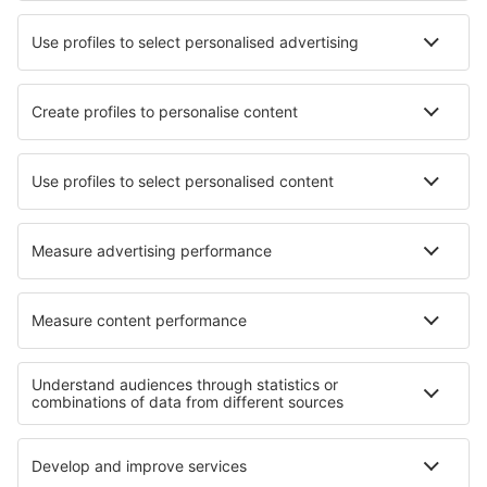
Cele mai bune hoteluri - orașe
Hoteluri în Volax
Hoteluri în Petersburg
Hoteluri în Magny-les-Hameaux
Hoteluri în Uba
Hoteluri în Campo Maior
Hoteluri în Moyvalley
Hoteluri în Portoroz
Hoteluri în Struis Bay
Hoteluri în Mulaló
Hoteluri în Montromant
Cele mai bune hoteluri - regiuni
Hoteluri in Harz
Hoteluri in Bavarian Alps
Hoteluri in Black Forest
Hoteluri in Brandenburg Lake Plateau
Hoteluri în Oberstdorf
Hoteluri în Bali