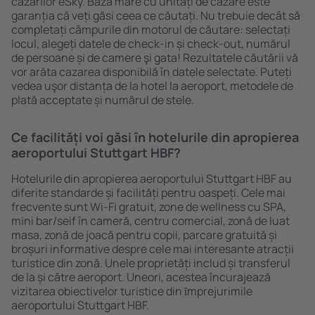
cazărilor eSky. Baza mare cu unități de cazare este
garanția că veți găsi ceea ce căutați. Nu trebuie decât să
completați câmpurile din motorul de căutare: selectați
locul, alegeți datele de check-in și check-out, numărul
de persoane și de camere şi gata! Rezultatele căutării vă
vor arăta cazarea disponibilă în datele selectate. Puteți
vedea uşor distanța de la hotel la aeroport, metodele de
plată acceptate și numărul de stele.
Ce facilități voi găsi în hotelurile din apropierea
aeroportului Stuttgart HBF?
Hotelurile din apropierea aeroportului Stuttgart HBF au
diferite standarde și facilități pentru oaspeți. Cele mai
frecvente sunt Wi-Fi gratuit, zone de wellness cu SPA,
mini bar/seif în cameră, centru comercial, zonă de luat
masa, zonă de joacă pentru copii, parcare gratuită și
broșuri informative despre cele mai interesante atracții
turistice din zonă. Unele proprietăți includ și transferul
de la și către aeroport. Uneori, acestea încurajează
vizitarea obiectivelor turistice din ȋmprejurimile
aeroportului Stuttgart HBF.