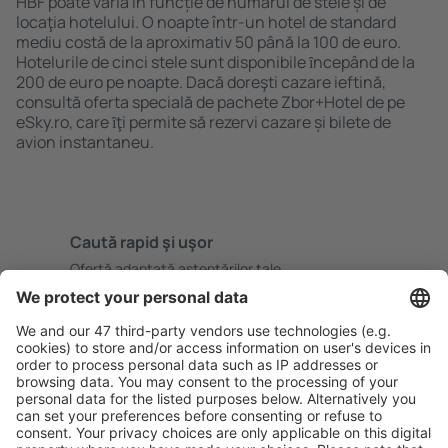
HBF poate varia în funcție de numărul de stele și de
locaţia hotelului. O noapte într-un hotel de standard
mediu costă de la aproximativ 50 până la 100 de euro.
Hotelurile de cinci stele sunt disponibile ȋncepând de la
200 de euro pe noapte. Dacă doreşti cazare ieftină,
consultă oferta specială de pachete Zbor+Hotel de pe
eSky.ro, care ȋţi permite să rezervi cazare și bilete de
avion instantaneu.
Caută rapid şi uşor
Ofertă adaptată aşteptărilor tale.
Planifică ȋn siguranţă
Rezervare fără griji cu opțiune gratuită de anulare.
Economiseşte mai mult
Prețuri atractive și oferte speciale pentru utilizatorii