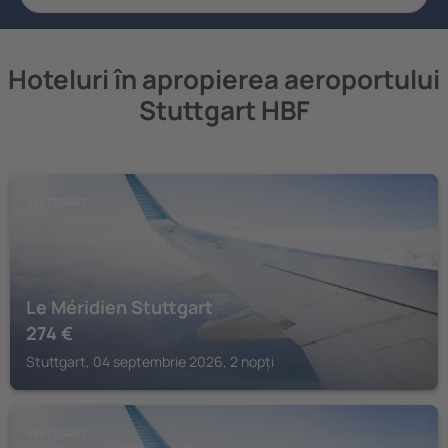
Hoteluri în apropierea aeroportului
Stuttgart HBF
STUTTGART
Le Méridien Stuttgart
274
€
Stuttgart, 04 septembrie 2026, 2 nopți
STUTTGART