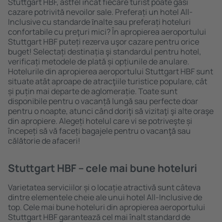
Stuttgart HBF, astfel încât fiecare turist poate găsi
cazare potrivită nevoilor sale. Preferați un hotel All-
Inclusive cu standarde ȋnalte sau preferați hoteluri
confortabile cu preţuri mici? În apropierea aeroportului
Stuttgart HBF puteți rezerva uşor cazare pentru orice
buget! Selectați destinația şi standardul pentru hotel,
verificați metodele de plată și opțiunile de anulare.
Hotelurile din apropierea aeroportului Stuttgart HBF sunt
situate atât aproape de atracţiile turistice populare, cât
și puțin mai departe de aglomerație. Toate sunt
disponibile pentru o vacanță lungă sau perfecte doar
pentru o noapte, atunci când doriţi să vizitaţi şi alte oraşe
din apropiere. Alegeți hotelul care vi se potriveşte și
începeți să vă faceți bagajele pentru o vacanţă sau
călătorie de afaceri!
Stuttgart HBF – cele mai bune hoteluri
Varietatea serviciilor și o locație atractivă sunt câteva
dintre elementele cheie ale unui hotel All-Inclusive de
top. Cele mai bune hoteluri din apropierea aeroportului
Stuttgart HBF garantează cel mai înalt standard de