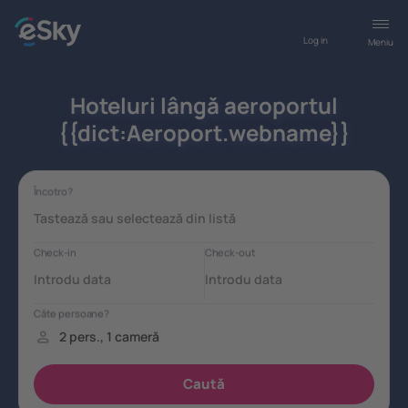
Log in
Meniu
Hoteluri lângă aeroportul
{{dict:Aeroport.webname}}