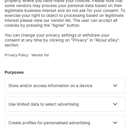
conectați.
Cazarea preferată
Alege din peste 1,3 mil. de opţiuni: hoteluri, cabane,
apartamente și altele.
Cele mai căutate hoteluri de către utilizatorii eSky
Hoteluri în Germania - Orașe populare
Hoteluri Westerhever
Hoteluri în Gromitz
Hoteluri în Heringsdorf
Hoteluri în Westerland
Hoteluri în Zingst
Hoteluri în Wismar
Hoteluri în Otterndorf
Hoteluri în Stralsund
Hoteluri în Neuharlingersiel
Hoteluri în Wendtorf