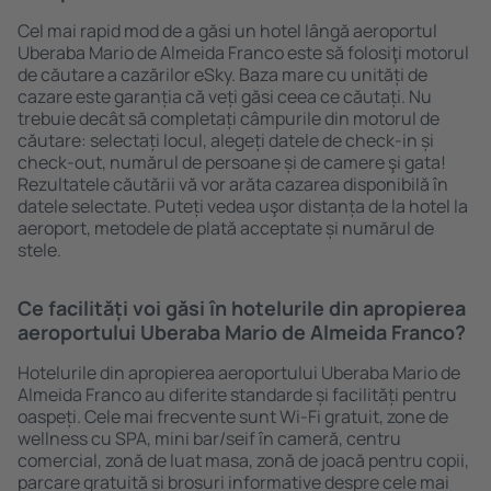
Cel mai rapid mod de a găsi un hotel lângă aeroportul
Uberaba Mario de Almeida Franco este să folosiţi motorul
de căutare a cazărilor eSky. Baza mare cu unități de
cazare este garanția că veți găsi ceea ce căutați. Nu
trebuie decât să completați câmpurile din motorul de
căutare: selectați locul, alegeți datele de check-in și
check-out, numărul de persoane și de camere şi gata!
Rezultatele căutării vă vor arăta cazarea disponibilă în
datele selectate. Puteți vedea uşor distanța de la hotel la
aeroport, metodele de plată acceptate și numărul de
stele.
Ce facilități voi găsi în hotelurile din apropierea
aeroportului Uberaba Mario de Almeida Franco?
Hotelurile din apropierea aeroportului Uberaba Mario de
Almeida Franco au diferite standarde și facilități pentru
oaspeți. Cele mai frecvente sunt Wi-Fi gratuit, zone de
wellness cu SPA, mini bar/seif în cameră, centru
comercial, zonă de luat masa, zonă de joacă pentru copii,
parcare gratuită și broșuri informative despre cele mai