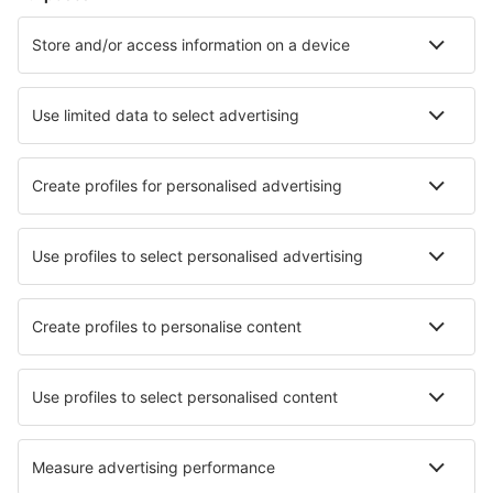
Hoteluri în São Paulo
Hoteluri în Peruibe
Hoteluri în Caraíva
Hoteluri în Piçarras
Hoteluri în Cachoeira Paulista
Hoteluri în Pocos De Caldas
Cele mai bune hoteluri - orașe
Hoteluri în Kalamítsion Amigdhálion
Hoteluri în Athamánion
Hoteluri în Wijckel
Hoteluri în White Sands
Hoteluri în Kelling
Hoteluri în Uozu
Hoteluri Timtig
Hoteluri în Ploubalay
Hoteluri Camargo
Hoteluri în Newport
Cele mai bune hoteluri - regiuni
Hoteluri în Praia do Forte
Hoteluri în Iguazú