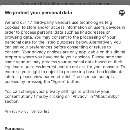
Rezervare fără griji cu opțiune gratuită de anulare.
Economiseşte mai mult
Prețuri atractive și oferte speciale pentru utilizatorii
conectați.
Cazarea preferată
Alege din peste 1,3 mil. de opţiuni: hoteluri, cabane,
apartamente și altele.
Cele mai căutate hoteluri de către utilizatorii eSky
Hoteluri în Brazilia - Orașe populare
Hoteluri în Belem
Hoteluri în Florianopolis
Hoteluri în Rio de Janeiro
Hoteluri în Cabo Frio