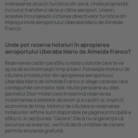
interesante atracții turistice din zonă. Unele proprietăți
includ și transferul de la și către aeroport. Uneori,
acestea încurajează vizitarea obiectivelor turistice din
ȋmprejurimile aeroportului Uberaba Mario de Almeida
Franco.
Unde pot rezerva hoteluri în apropierea
aeroportului Uberaba Mario de Almeida Franco?
Rezervarea cazării pe eSky.ro este o soluție care te va
ajuta să economiseşti timp și bani. Foloseşte motorul de
căutare a hotelurilor din apropierea aeroportului
Uberaba Mario de Almeida Franco și alege cazarea care
corespunde cerințelor tale. Multe persoane au ales
pachetul Zbor+Hotel care ȋnseamnă rezervarea
instantanee a biletelor de avion şi a cazării şi, implicit,
economie de timp. Motorul de căutare și rezervarea
hotelurilor ieftine sunt disponibile pe pagina principală a
eSky.ro, ȋn secţiunea "Cazare". Dacă nu ai garanţia că
excursia va avea loc, verifică dacă unitatea de cazare
permite anularea gratuită.