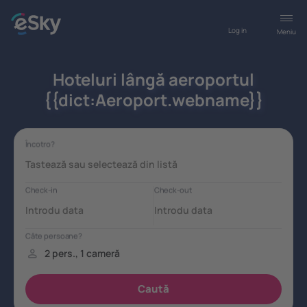
Log in
Meniu
Hoteluri lângă aeroportul
{{dict:Aeroport.webname}}