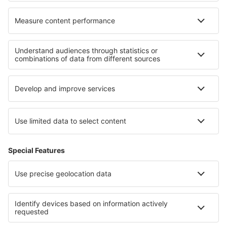
Hoteluri în Ipanema
Hoteluri în Copacabana
Hoteluri în Fernando de Noronha
Hoteluri in Parcul Național Jostedalsbreen
Hoteluri în Bad Aussee
Hoteluri in Sliven
Hoteluri in Cantonul Dubrovnik-Neretva
Hoteluri in Stara Zagora