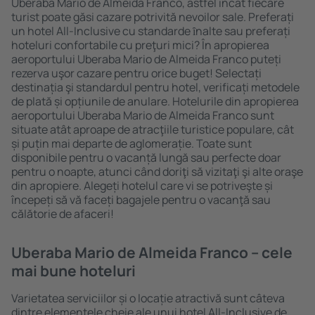
Uberaba Mario de Almeida Franco, astfel încât fiecare
turist poate găsi cazare potrivită nevoilor sale. Preferați
un hotel All-Inclusive cu standarde ȋnalte sau preferați
hoteluri confortabile cu preţuri mici? În apropierea
aeroportului Uberaba Mario de Almeida Franco puteți
rezerva uşor cazare pentru orice buget! Selectați
destinația şi standardul pentru hotel, verificați metodele
de plată și opțiunile de anulare. Hotelurile din apropierea
aeroportului Uberaba Mario de Almeida Franco sunt
situate atât aproape de atracţiile turistice populare, cât
și puțin mai departe de aglomerație. Toate sunt
disponibile pentru o vacanță lungă sau perfecte doar
pentru o noapte, atunci când doriţi să vizitaţi şi alte oraşe
din apropiere. Alegeți hotelul care vi se potriveşte și
începeți să vă faceți bagajele pentru o vacanţă sau
călătorie de afaceri!
Uberaba Mario de Almeida Franco – cele
mai bune hoteluri
Varietatea serviciilor și o locație atractivă sunt câteva
dintre elementele cheie ale unui hotel All-Inclusive de