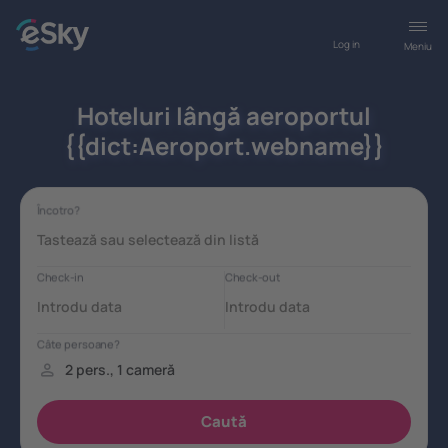
Log in
Meniu
Hoteluri lângă aeroportul
{{dict:Aeroport.webname}}