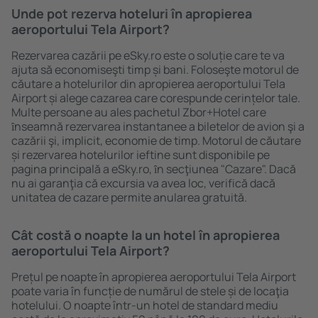
Unde pot rezerva hoteluri în apropierea
aeroportului Tela Airport?
Rezervarea cazării pe eSky.ro este o soluție care te va
ajuta să economiseşti timp și bani. Foloseşte motorul de
căutare a hotelurilor din apropierea aeroportului Tela
Airport și alege cazarea care corespunde cerințelor tale.
Multe persoane au ales pachetul Zbor+Hotel care
ȋnseamnă rezervarea instantanee a biletelor de avion şi a
cazării şi, implicit, economie de timp. Motorul de căutare
și rezervarea hotelurilor ieftine sunt disponibile pe
pagina principală a eSky.ro, ȋn secţiunea "Cazare". Dacă
nu ai garanţia că excursia va avea loc, verifică dacă
unitatea de cazare permite anularea gratuită.
Cât costă o noapte la un hotel în apropierea
aeroportului Tela Airport?
Prețul pe noapte în apropierea aeroportului Tela Airport
poate varia în funcție de numărul de stele și de locaţia
hotelului. O noapte într-un hotel de standard mediu