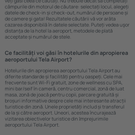
veți găsi ceea ce căutați. Nu trebuie decât să completați
câmpurile din motorul de căutare: selectați locul, alegeți
datele de check-in și check-out, numărul de persoane și
de camere şi gata! Rezultatele căutării vă vor arăta
cazarea disponibilă în datele selectate. Puteți vedea uşor
distanța de la hotel la aeroport, metodele de plată
acceptate și numărul de stele.
Ce facilități voi găsi în hotelurile din apropierea
aeroportului Tela Airport?
Hotelurile din apropierea aeroportului Tela Airport au
diferite standarde și facilități pentru oaspeți. Cele mai
frecvente sunt Wi-Fi gratuit, zone de wellness cu SPA,
mini bar/seif în cameră, centru comercial, zonă de luat
masa, zonă de joacă pentru copii, parcare gratuită și
broșuri informative despre cele mai interesante atracții
turistice din zonă. Unele proprietăți includ și transferul
de la și către aeroport. Uneori, acestea încurajează
vizitarea obiectivelor turistice din ȋmprejurimile
aeroportului Tela Airport.