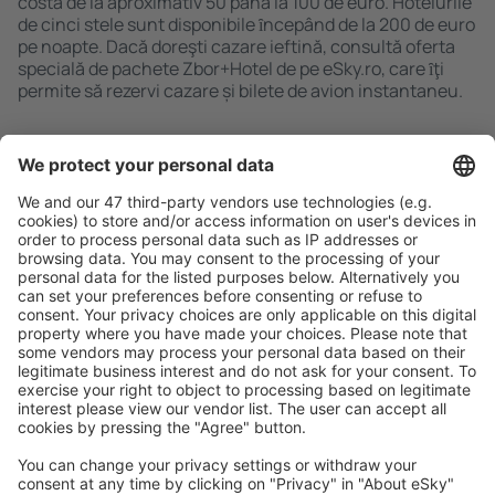
costă de la aproximativ 50 până la 100 de euro. Hotelurile
de cinci stele sunt disponibile ȋncepând de la 200 de euro
pe noapte. Dacă doreşti cazare ieftină, consultă oferta
specială de pachete Zbor+Hotel de pe eSky.ro, care ȋţi
permite să rezervi cazare și bilete de avion instantaneu.
Caută rapid şi uşor
Ofertă adaptată aşteptărilor tale.
Planifică ȋn siguranţă
Rezervare fără griji cu opțiune gratuită de anulare.
Economiseşte mai mult
Prețuri atractive și oferte speciale pentru utilizatorii
conectați.