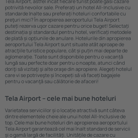
Tela Airport, astfel încât fiecare turist poate găsi cazare
potrivită nevoilor sale. Preferați un hotel All-Inclusive cu
standarde ȋnalte sau preferați hoteluri confortabile cu
preţuri mici? În apropierea aeroportului Tela Airport
puteți rezerva uşor cazare pentru orice buget! Selectați
destinația şi standardul pentru hotel, verificați metodele
de plată și opțiunile de anulare. Hotelurile din apropierea
aeroportului Tela Airport sunt situate atât aproape de
atracţiile turistice populare, cât și puțin mai departe de
aglomerație. Toate sunt disponibile pentru o vacanță
lungă sau perfecte doar pentru o noapte, atunci când
doriţi să vizitaţi şi alte oraşe din apropiere. Alegeți hotelul
care vi se potriveşte și începeți să vă faceți bagajele
pentru o vacanţă sau călătorie de afaceri!
Tela Airport – cele mai bune hoteluri
Varietatea serviciilor și o locație atractivă sunt câteva
dintre elementele cheie ale unui hotel All-Inclusive de
top. Cele mai bune hoteluri din apropierea aeroportului
Tela Airport garantează cel mai înalt standard de servicii
și o gamă largă de facilități. Unitățile de cazare cu