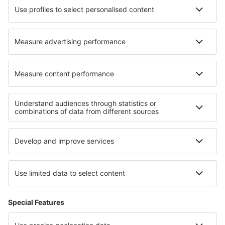
Hoteluri în Kuah
Hoteluri în Abbeville
Hoteluri în Monteaux
Hoteluri în Durham
Hoteluri în Assendelft
Hoteluri în Ormstown
Hoteluri în Nong Kae
Hoteluri în Duingt
Hoteluri în Piedralaves
Hoteluri în Capelas
Cele mai bune hoteluri - regiuni
Hoteluri în Honduras
Hoteluri in Larnaca Region
Hoteluri in Aegean Riviera
Hoteluri in Kłodzko Valley
Hoteluri in Kos
Hoteluri in Madikwe Game Reserve