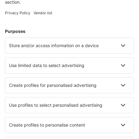
Cazarea preferată
Alege din peste 1,3 mil. de opţiuni: hoteluri, cabane,
apartamente și altele.
Cele mai căutate hoteluri de către utilizatorii eSky
Hoteluri în Honduras - Orașe populare
Hoteluri în Tegucigalpa
Hoteluri în Comayagua
Hoteluri în San Pedro Sula
Hoteluri în La Ceiba
Hoteluri în Roatan
Hoteluri în First Bight
Hoteluri în Santa Rosa Copan
Hoteluri în Erandique
Hoteluri în Gualaco
Hoteluri în La Union
Cele mai bune hoteluri - orașe