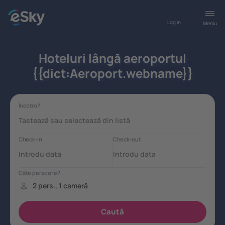
Log in
Meniu
Hoteluri lângă aeroportul
{{dict:Aeroport.webname}}