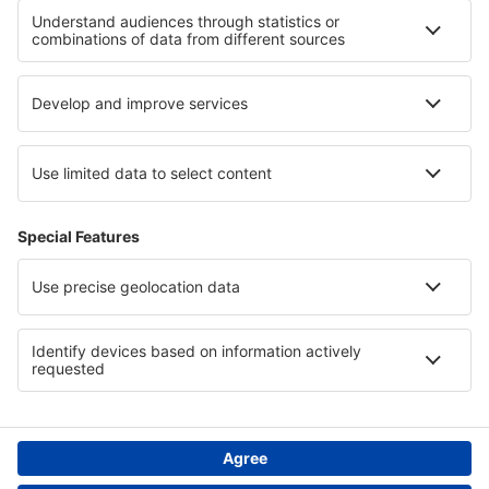
Hoteluri la Parcul Național Sequoia
Hoteluri in Karongwe Game Reserve
Hoteluri in Hidalgo
Hoteluri in Regiunea Maule
Hoteluri in Saxonia-Anhalt
Hoteluri în Maldive