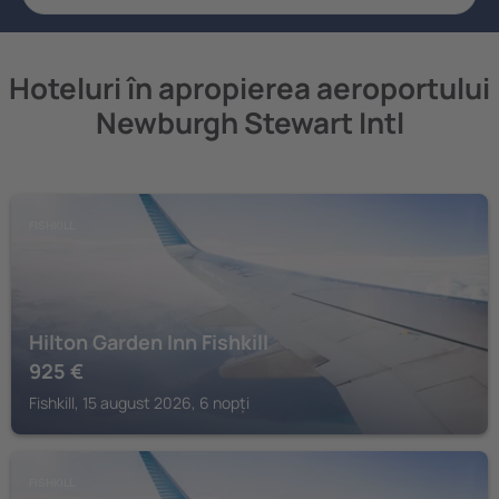
Hoteluri în apropierea aeroportului
Newburgh Stewart Intl
FISHKILL
Hilton Garden Inn Fishkill
925
€
Fishkill, 15 august 2026, 6 nopți
FISHKILL