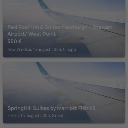
NEW WINDSOR
Red Roof Inn & Suites Newburgh – Stewart
Airport/ West Point
550
€
New Windsor, 15 august 2026, 6 nopți
FISHKILL
SpringHill Suites by Marriott Fishkill
Fishkill, 07 august 2026, 2 nopți