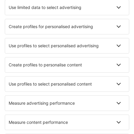
Hoteluri în Blue Eye
Hoteluri Supply
Cele mai bune hoteluri - orașe
Hoteluri în Instincion
Hoteluri în Klingenmünster
Hoteluri în Moritzburg
Hoteluri în Daxu
Hoteluri în Brufa
Hoteluri în Laces
Hoteluri în Agualonga
Hoteluri în Castañar de Ibor
Hoteluri în Bra
Hoteluri în Chaweng Beach
Cele mai bune hoteluri - regiuni
Hoteluri in Indiana Dunes National Lakeshore
Hoteluri in Washington
Hoteluri in New York
Hoteluri in Delaware Beaches