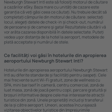
Newburgh Stewart Intl este să folosiţi motorul de căutare
a cazărilor eSky. Baza mare cu unități de cazare este
garanția că veți găsi ceea ce căutați. Nu trebuie decât să
completați câmpurile din motorul de căutare: selectați
locul, alegeți datele de check-in și check-out, numărul
de persoane și de camere şi gata! Rezultatele căutării vă
vor arăta cazarea disponibilă în datele selectate. Puteți
vedea uşor distanța de la hotel la aeroport, metodele de
plată acceptate și numărul de stele.
Ce facilități voi găsi în hotelurile din apropierea
aeroportului Newburgh Stewart Intl?
Hotelurile din apropierea aeroportului Newburgh Stewart
Intl au diferite standarde și facilități pentru oaspeți. Cele
mai frecvente sunt Wi-Fi gratuit, zone de wellness cu
SPA, mini bar/seif în cameră, centru comercial, zonă de
luat masa, zonă de joacă pentru copii, parcare gratuită și
broșuri informative despre cele mai interesante atracții
turistice din zonă. Unele proprietăți includ și transferul
de la și către aeroport. Uneori, acestea încurajează
vizitarea obiectivelor turistice din ȋmprejurimile