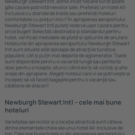
Newburgh Stewart Intl, astfel încât fiecare turist poate
găsi cazare potrivită nevoilor sale. Preferați un hotel All-
Inclusive cu standarde ȋnalte sau preferați hoteluri
confortabile cu preţuri mici? În apropierea aeroportului
Newburgh Stewart Intl puteți rezerva uşor cazare pentru
orice buget! Selectați destinația şi standardul pentru
hotel, verificați metodele de plată și opțiunile de anulare.
Hotelurile din apropierea aeroportului Newburgh Stewart
Intl sunt situate atât aproape de atracţiile turistice
populare, cât și puțin mai departe de aglomerație. Toate
sunt disponibile pentru o vacanță lungă sau perfecte
doar pentru o noapte, atunci când doriţi să vizitaţi şi alte
oraşe din apropiere. Alegeți hotelul care vi se potriveşte și
începeți să vă faceți bagajele pentru o vacanţă sau
călătorie de afaceri!
Newburgh Stewart Intl – cele mai bune
hoteluri
Varietatea serviciilor și o locație atractivă sunt câteva
dintre elementele cheie ale unui hotel All-Inclusive de
top. Cele mai bune hoteluri din apropierea aeroportului