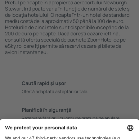
Prețul pe noapte în apropierea aeroportului Newburgh
Stewart Intl poate varia în funcție de numărul de stele și
de locaţia hotelului. O noapte într-un hotel de standard
mediu costă de la aproximativ 50 până la 100 de euro.
Hotelurile de cinci stele sunt disponibile ȋncepând de la
200 de euro pe noapte. Dacă doreşti cazare ieftină,
consultă oferta specială de pachete Zbor+Hotel de pe
eSky.ro, care ȋţi permite să rezervi cazare și bilete de
avion instantaneu.
Caută rapid şi uşor
Ofertă adaptată aşteptărilor tale.
Planifică ȋn siguranţă
Rezervare fără griji cu opțiune gratuită de anulare.
Economiseşte mai mult