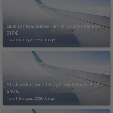
Quality Inn & Suites Fishkill South near I-84
913
€
Fishkill, 15 august 2026, 6 nopți
FISHKILL
Studio 6 Extended Stay Fishkill Route 9 NY
548
€
Fishkill, 15 august 2026, 6 nopți