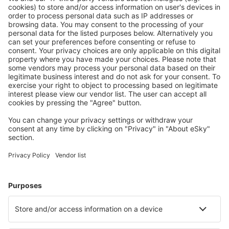
Prețuri atractive și oferte speciale pentru utilizatorii
conectați.
Cazarea preferată
Alege din peste 1,3 mil. de opţiuni: hoteluri, cabane,
apartamente și altele.
Cele mai căutate hoteluri de către utilizatorii eSky
Hoteluri în Statele Unite ale Americii - Orașe populare
Hoteluri în Davenport
Hoteluri în Kissimmee
Hoteluri în Sevierville
Hoteluri în Myrtle Beach
Hoteluri în Panama City Beach
Hoteluri în Mesa
Hoteluri în San Francisco
Hoteluri în Phoenix