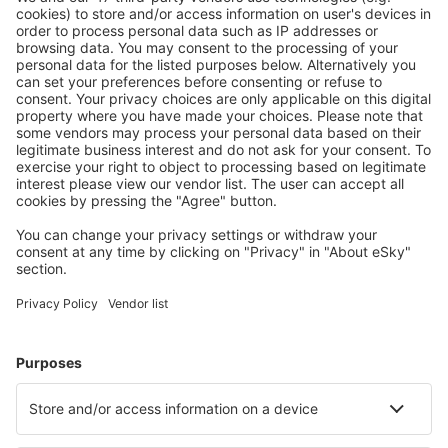
Prețuri atractive și oferte speciale pentru utilizatorii
conectați.
Cazarea preferată
Alege din peste 1,3 mil. de opţiuni: hoteluri, cabane,
apartamente și altele.
Cele mai căutate hoteluri de către utilizatorii eSky
Hoteluri în Statele Unite ale Americii - Orașe populare
Hoteluri în Sevierville
Hoteluri în Kissimmee
Hoteluri în Myrtle Beach
Hoteluri în Davenport
Hoteluri în Panama City Beach
Hoteluri în Port Aransas
Hoteluri în Dillon
Hoteluri în Blue Eye
Hoteluri în Fraser