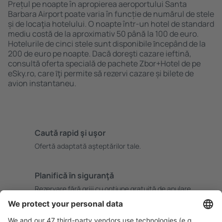
Prețul pe noapte în apropierea aeroportului Santa
Barbara Airport poate varia în funcție de numărul de stele
și de locaţia hotelului. O noapte într-un hotel de standard
mediu costă de la aproximativ 50 până la 100 de euro.
Hotelurile de cinci stele sunt disponibile ȋncepând de la
200 de euro pe noapte. Dacă doreşti cazare ieftină,
consultă oferta specială de pachete Zbor+Hotel de pe
eSky.ro, care ȋţi permite să rezervi cazare și bilete de
avion instantaneu.
Caută rapid şi uşor
Ofertă adaptată aşteptărilor tale.
Planifică ȋn siguranţă
Rezervare fără griji cu opțiune gratuită de anulare.
Economiseşte mai mult