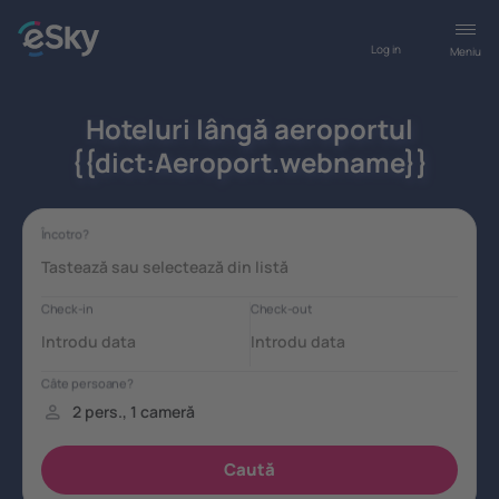
Log in
Meniu
Hoteluri lângă aeroportul
{{dict:Aeroport.webname}}