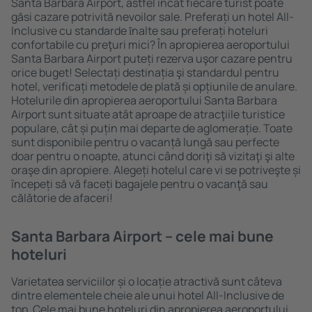
Santa Barbara Airport, astfel încât fiecare turist poate
găsi cazare potrivită nevoilor sale. Preferați un hotel All-
Inclusive cu standarde ȋnalte sau preferați hoteluri
confortabile cu preţuri mici? În apropierea aeroportului
Santa Barbara Airport puteți rezerva uşor cazare pentru
orice buget! Selectați destinația şi standardul pentru
hotel, verificați metodele de plată și opțiunile de anulare.
Hotelurile din apropierea aeroportului Santa Barbara
Airport sunt situate atât aproape de atracţiile turistice
populare, cât și puțin mai departe de aglomerație. Toate
sunt disponibile pentru o vacanță lungă sau perfecte
doar pentru o noapte, atunci când doriţi să vizitaţi şi alte
oraşe din apropiere. Alegeți hotelul care vi se potriveşte și
începeți să vă faceți bagajele pentru o vacanţă sau
călătorie de afaceri!
Santa Barbara Airport – cele mai bune
hoteluri
Varietatea serviciilor și o locație atractivă sunt câteva
dintre elementele cheie ale unui hotel All-Inclusive de
top. Cele mai bune hoteluri din apropierea aeroportului