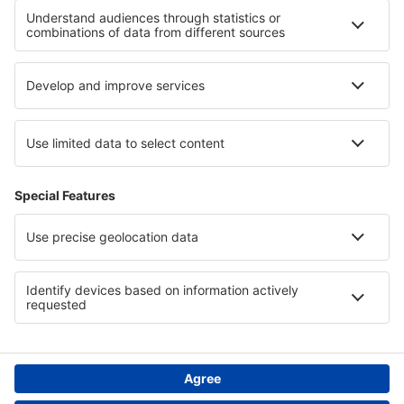
Hoteluri la Parcul Național Great Smoky Mountains
Hoteluri in Chihuahua
Hoteluri in Cairo
Hoteluri în Champagne
Hoteluri in Munții Pirin
Hoteluri în Elveţia