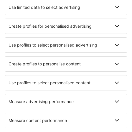
Hoteluri în Mount Pleasant
Cele mai bune hoteluri - orașe
Hoteluri în Platten
Hoteluri în Harrington
Hoteluri în Raspenava
Hoteluri în Le Buisson de Cadoin
Hoteluri în Montigny-Le-Tilleul
Hoteluri în Kilyos
Hoteluri în Bovalino Marina
Hoteluri în Vinaros
Hoteluri în Suche k. Zakopanego
Hoteluri în Hodosa
Cele mai bune hoteluri - regiuni
Hoteluri in Great Basin National Park
Hoteluri la Munții Stâncoși
Hoteluri în Insulele Hawaii
Hoteluri in Los Padres National Forest