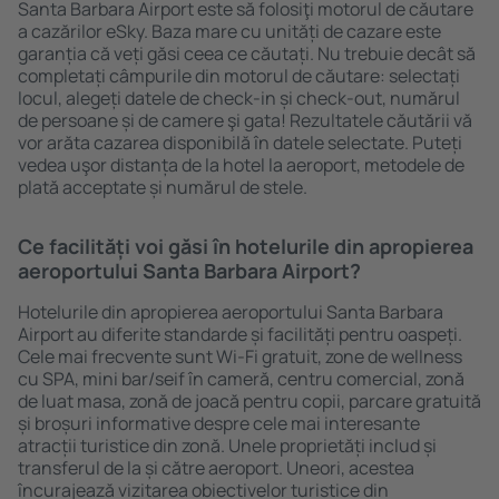
Santa Barbara Airport este să folosiţi motorul de căutare
a cazărilor eSky. Baza mare cu unități de cazare este
garanția că veți găsi ceea ce căutați. Nu trebuie decât să
completați câmpurile din motorul de căutare: selectați
locul, alegeți datele de check-in și check-out, numărul
de persoane și de camere şi gata! Rezultatele căutării vă
vor arăta cazarea disponibilă în datele selectate. Puteți
vedea uşor distanța de la hotel la aeroport, metodele de
plată acceptate și numărul de stele.
Ce facilități voi găsi în hotelurile din apropierea
aeroportului Santa Barbara Airport?
Hotelurile din apropierea aeroportului Santa Barbara
Airport au diferite standarde și facilități pentru oaspeți.
Cele mai frecvente sunt Wi-Fi gratuit, zone de wellness
cu SPA, mini bar/seif în cameră, centru comercial, zonă
de luat masa, zonă de joacă pentru copii, parcare gratuită
și broșuri informative despre cele mai interesante
atracții turistice din zonă. Unele proprietăți includ și
transferul de la și către aeroport. Uneori, acestea
încurajează vizitarea obiectivelor turistice din