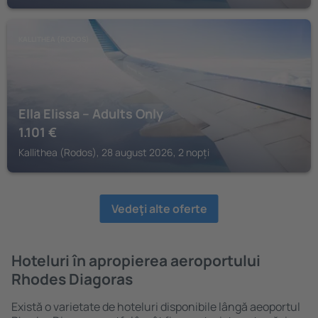
KALLITHEA (RODOS)
Ella Elissa – Adults Only
1.101
€
Kallithea (Rodos), 28 august 2026, 2 nopți
Vedeţi alte oferte
Hoteluri în apropierea aeroportului
Rhodes Diagoras
Există o varietate de hoteluri disponibile lângă aeoportul