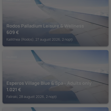
Rodos Palladium Leisure & Wellness
609
€
Kallithea (Rodos), 27 august 2026, 2 nopți
FALIRAKI
Esperos Village Blue & Spa - Adults only
1.021
€
Faliraki, 28 august 2026, 2 nopți