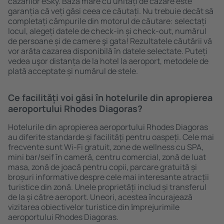
cazărilor eSky. Baza mare cu unități de cazare este
garanția că veți găsi ceea ce căutați. Nu trebuie decât să
completați câmpurile din motorul de căutare: selectați
locul, alegeți datele de check-in și check-out, numărul
de persoane și de camere şi gata! Rezultatele căutării vă
vor arăta cazarea disponibilă în datele selectate. Puteți
vedea uşor distanța de la hotel la aeroport, metodele de
plată acceptate și numărul de stele.
Ce facilități voi găsi în hotelurile din apropierea
aeroportului Rhodes Diagoras?
Hotelurile din apropierea aeroportului Rhodes Diagoras
au diferite standarde și facilități pentru oaspeți. Cele mai
frecvente sunt Wi-Fi gratuit, zone de wellness cu SPA,
mini bar/seif în cameră, centru comercial, zonă de luat
masa, zonă de joacă pentru copii, parcare gratuită și
broșuri informative despre cele mai interesante atracții
turistice din zonă. Unele proprietăți includ și transferul
de la și către aeroport. Uneori, acestea încurajează
vizitarea obiectivelor turistice din ȋmprejurimile
aeroportului Rhodes Diagoras.