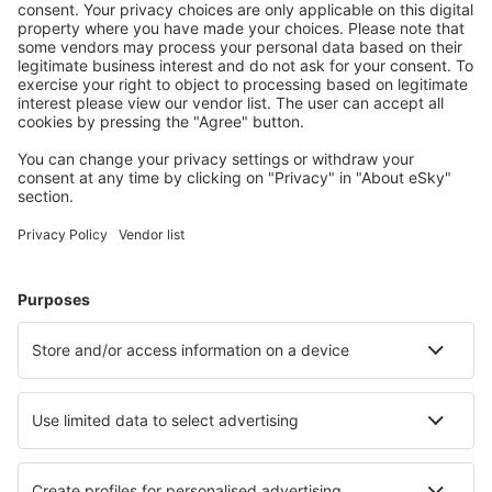
Cazarea preferată
Alege din peste 1,3 mil. de opţiuni: hoteluri, cabane,
apartamente și altele.
Cele mai căutate hoteluri de către utilizatorii eSky
Hoteluri în Grecia - Orașe populare
Hoteluri în Atena
Hoteluri în Chania
Hoteluri în Paros
Hoteluri în Salonic
Hoteluri în Rethimnon
Hoteluri în Pireas
Hoteluri în Nea Iraklitsa
Hoteluri în Spata
Hoteluri în Kastoria
Hoteluri în Nea Pori