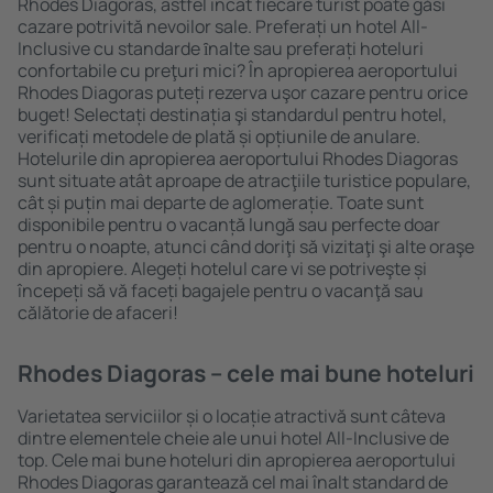
Rhodes Diagoras, astfel încât fiecare turist poate găsi
cazare potrivită nevoilor sale. Preferați un hotel All-
Inclusive cu standarde ȋnalte sau preferați hoteluri
confortabile cu preţuri mici? În apropierea aeroportului
Rhodes Diagoras puteți rezerva uşor cazare pentru orice
buget! Selectați destinația şi standardul pentru hotel,
verificați metodele de plată și opțiunile de anulare.
Hotelurile din apropierea aeroportului Rhodes Diagoras
sunt situate atât aproape de atracţiile turistice populare,
cât și puțin mai departe de aglomerație. Toate sunt
disponibile pentru o vacanță lungă sau perfecte doar
pentru o noapte, atunci când doriţi să vizitaţi şi alte oraşe
din apropiere. Alegeți hotelul care vi se potriveşte și
începeți să vă faceți bagajele pentru o vacanţă sau
călătorie de afaceri!
Rhodes Diagoras – cele mai bune hoteluri
Varietatea serviciilor și o locație atractivă sunt câteva
dintre elementele cheie ale unui hotel All-Inclusive de
top. Cele mai bune hoteluri din apropierea aeroportului
Rhodes Diagoras garantează cel mai înalt standard de