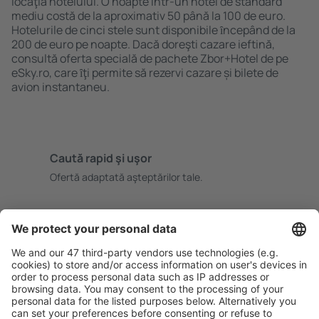
locaţia hotelului. O noapte într-un hotel de standard
mediu costă de la aproximativ 50 până la 100 de euro.
Hotelurile de cinci stele sunt disponibile ȋncepând de la
200 de euro pe noapte. Dacă doreşti cazare ieftină,
consultă oferta specială de pachete Zbor+Hotel de pe
eSky.ro, care ȋţi permite să rezervi cazare și bilete de
avion instantaneu.
Caută rapid şi uşor
Ofertă adaptată aşteptărilor tale.
Planifică ȋn siguranţă
Rezervare fără griji cu opțiune gratuită de anulare.
Economiseşte mai mult
Prețuri atractive și oferte speciale pentru utilizatorii
conectați.