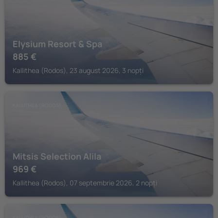
Elysium Resort & Spa
885
€
Kallithea (Rodos), 23 august 2026, 3 nopți
KALLITHEA (RODOS)
Mitsis Selection Alila
969
€
Kallithea (Rodos), 07 septembrie 2026, 2 nopți
KALLITHEA (RODOS)