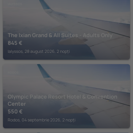
IALYSSOS
The Ixian Grand & All Suites - Adults Only
845
€
Ialyssos, 28 august 2026, 2 nopți
RODOS
Olympic Palace Resort Hotel & Convention
Center
550
€
Rodos, 04 septembrie 2026, 2 nopți