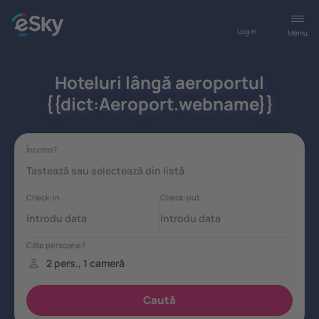
Log in
Meniu
Hoteluri lângă aeroportul
{{dict:Aeroport.webname}}