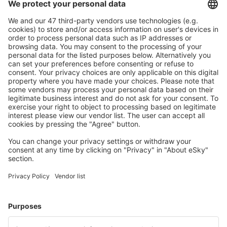
Prețuri atractive și oferte speciale pentru utilizatorii
conectați.
Cazarea preferată
Alege din peste 1,3 mil. de opţiuni: hoteluri, cabane,
apartamente și altele.
Cele mai căutate hoteluri de către utilizatorii eSky
Hoteluri în Statele Unite ale Americii - Orașe populare
Hoteluri în Davenport
Hoteluri în Panama City Beach
Hoteluri în Kissimmee
Hoteluri în Myrtle Beach
Hoteluri în Sevierville
Hoteluri în Little River
Hoteluri în Columbus
Hoteluri în Los Angeles