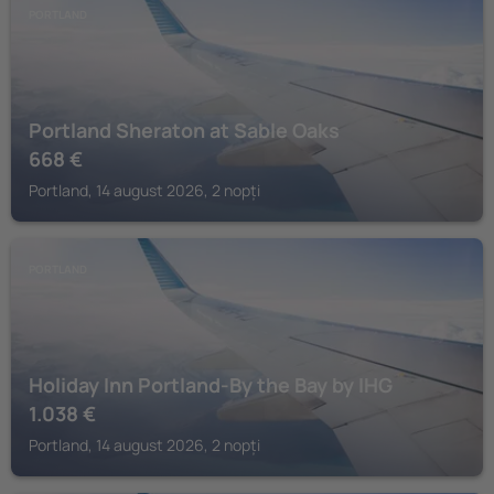
PORTLAND
Portland Sheraton at Sable Oaks
668
€
Portland, 14 august 2026, 2 nopți
PORTLAND
Holiday Inn Portland-By the Bay by IHG
1.038
€
Portland, 14 august 2026, 2 nopți