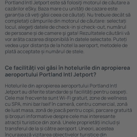
Portland Intl Jetport este să folosiţi motorul de căutare a
cazărilor eSky. Baza mare cu unități de cazare este
garanția că veți găsi ceea ce căutați. Nu trebuie decât să
completați câmpurile din motorul de căutare: selectați
locul, alegeți datele de check-in și check-out, numărul
de persoane și de camere şi gata! Rezultatele căutării vă
vor arăta cazarea disponibilă în datele selectate. Puteți
vedea uşor distanța de la hotel la aeroport, metodele de
plată acceptate și numărul de stele.
Ce facilități voi găsi în hotelurile din apropierea
aeroportului Portland Intl Jetport?
Hotelurile din apropierea aeroportului Portland Intl
Jetport au diferite standarde și facilități pentru oaspeți.
Cele mai frecvente sunt Wi-Fi gratuit, zone de wellness
cu SPA, mini bar/seif în cameră, centru comercial, zonă
de luat masa, zonă de joacă pentru copii, parcare gratuită
și broșuri informative despre cele mai interesante
atracții turistice din zonă. Unele proprietăți includ și
transferul de la și către aeroport. Uneori, acestea
încurajează vizitarea obiectivelor turistice din