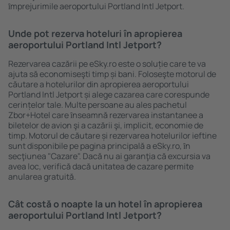
ȋmprejurimile aeroportului Portland Intl Jetport.
Unde pot rezerva hoteluri în apropierea
aeroportului Portland Intl Jetport?
Rezervarea cazării pe eSky.ro este o soluție care te va
ajuta să economiseşti timp și bani. Foloseşte motorul de
căutare a hotelurilor din apropierea aeroportului
Portland Intl Jetport și alege cazarea care corespunde
cerințelor tale. Multe persoane au ales pachetul
Zbor+Hotel care ȋnseamnă rezervarea instantanee a
biletelor de avion şi a cazării şi, implicit, economie de
timp. Motorul de căutare și rezervarea hotelurilor ieftine
sunt disponibile pe pagina principală a eSky.ro, ȋn
secţiunea "Cazare". Dacă nu ai garanţia că excursia va
avea loc, verifică dacă unitatea de cazare permite
anularea gratuită.
Cât costă o noapte la un hotel în apropierea
aeroportului Portland Intl Jetport?