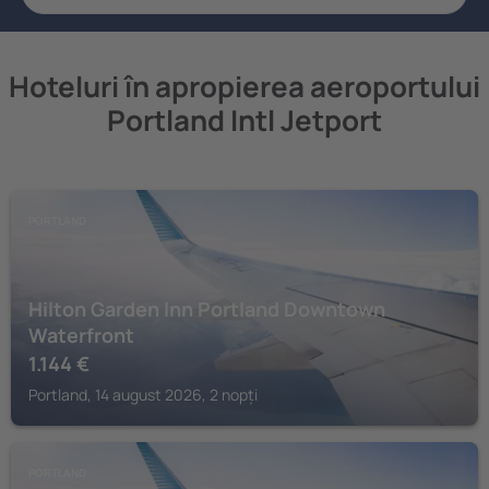
Hoteluri în apropierea aeroportului
Portland Intl Jetport
PORTLAND
Hilton Garden Inn Portland Downtown
Waterfront
1.144
€
Portland, 14 august 2026, 2 nopți
PORTLAND