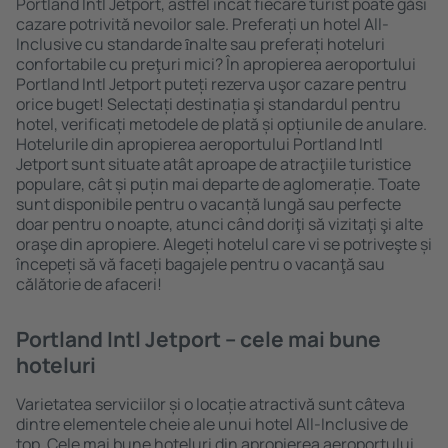
Portland Intl Jetport, astfel încât fiecare turist poate găsi
cazare potrivită nevoilor sale. Preferați un hotel All-
Inclusive cu standarde ȋnalte sau preferați hoteluri
confortabile cu preţuri mici? În apropierea aeroportului
Portland Intl Jetport puteți rezerva uşor cazare pentru
orice buget! Selectați destinația şi standardul pentru
hotel, verificați metodele de plată și opțiunile de anulare.
Hotelurile din apropierea aeroportului Portland Intl
Jetport sunt situate atât aproape de atracţiile turistice
populare, cât și puțin mai departe de aglomerație. Toate
sunt disponibile pentru o vacanță lungă sau perfecte
doar pentru o noapte, atunci când doriţi să vizitaţi şi alte
oraşe din apropiere. Alegeți hotelul care vi se potriveşte și
începeți să vă faceți bagajele pentru o vacanţă sau
călătorie de afaceri!
Portland Intl Jetport – cele mai bune
hoteluri
Varietatea serviciilor și o locație atractivă sunt câteva
dintre elementele cheie ale unui hotel All-Inclusive de
top. Cele mai bune hoteluri din apropierea aeroportului