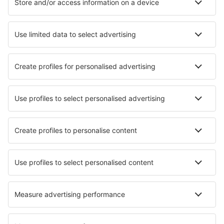
Hoteluri în San Antonio
Hoteluri în Colorado Springs
Cele mai bune hoteluri - orașe
Hoteluri în Neauphle-le-Chateau
Hoteluri în Ribnitz-Damgarten
Hoteluri în Atolul Gnaviyani
Hoteluri în Gambela
Hoteluri în San Pelayo de Montija
Hoteluri în Vollerwiek
Hoteluri în Santa Cruz
Hoteluri în Cliousclat
Hoteluri în Sampans
Hoteluri Quilandi
Cele mai bune hoteluri - regiuni
Hoteluri in Mesa Verde National Park
Hoteluri in Mammoth Cave National Park