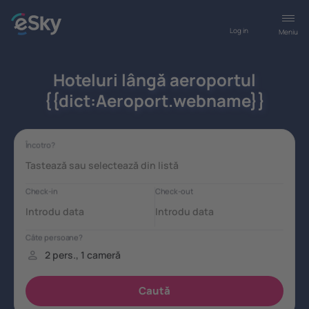
Log in
Meniu
Hoteluri lângă aeroportul
{{dict:Aeroport.webname}}