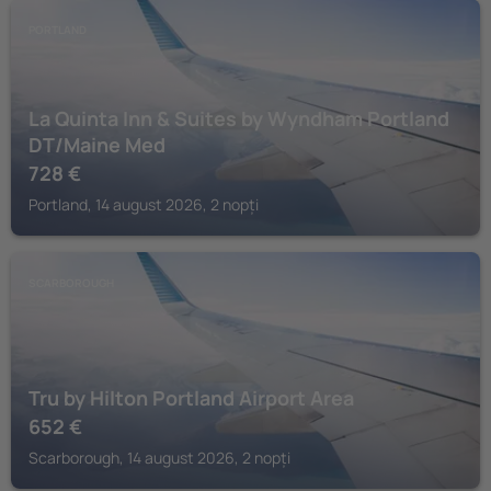
PORTLAND
La Quinta Inn & Suites by Wyndham Portland
DT/Maine Med
728
€
Portland, 14 august 2026, 2 nopți
SCARBOROUGH
Tru by Hilton Portland Airport Area
652
€
Scarborough, 14 august 2026, 2 nopți