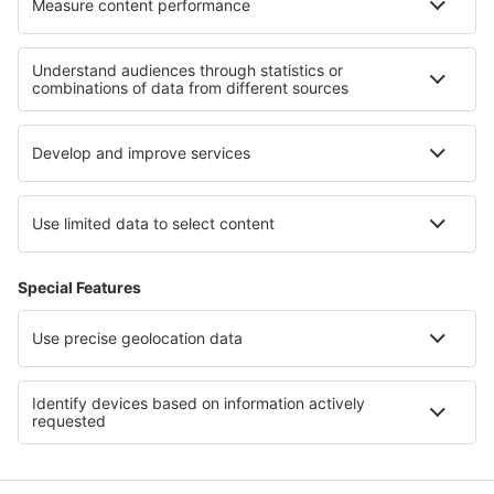
Hoteluri in Massachusetts
Hoteluri în Steamboat
Hoteluri in Parcul Național Hot Springs
Hoteluri în Les Menuires
Hoteluri in Tyresta National Park
Hoteluri in Wolfgangsee
Hoteluri în Sunny Beach
Hoteluri in Regiunea Santiago Metropolitan