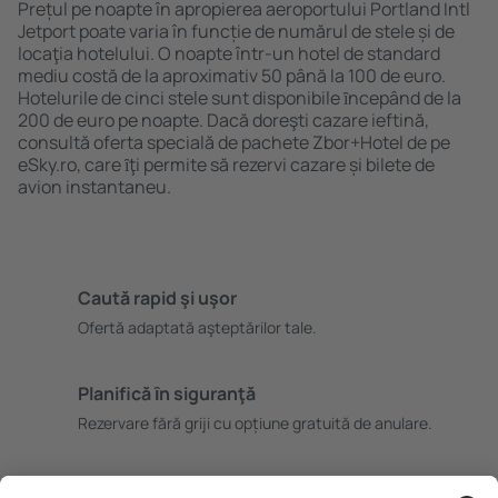
Prețul pe noapte în apropierea aeroportului Portland Intl
Jetport poate varia în funcție de numărul de stele și de
locaţia hotelului. O noapte într-un hotel de standard
mediu costă de la aproximativ 50 până la 100 de euro.
Hotelurile de cinci stele sunt disponibile ȋncepând de la
200 de euro pe noapte. Dacă doreşti cazare ieftină,
consultă oferta specială de pachete Zbor+Hotel de pe
eSky.ro, care ȋţi permite să rezervi cazare și bilete de
avion instantaneu.
Caută rapid şi uşor
Ofertă adaptată aşteptărilor tale.
Planifică ȋn siguranţă
Rezervare fără griji cu opțiune gratuită de anulare.
Economiseşte mai mult