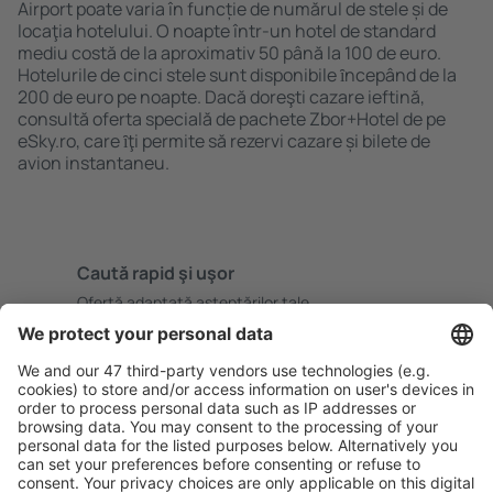
Airport poate varia în funcție de numărul de stele și de
locaţia hotelului. O noapte într-un hotel de standard
mediu costă de la aproximativ 50 până la 100 de euro.
Hotelurile de cinci stele sunt disponibile ȋncepând de la
200 de euro pe noapte. Dacă doreşti cazare ieftină,
consultă oferta specială de pachete Zbor+Hotel de pe
eSky.ro, care ȋţi permite să rezervi cazare și bilete de
avion instantaneu.
Caută rapid şi uşor
Ofertă adaptată aşteptărilor tale.
Planifică ȋn siguranţă
Rezervare fără griji cu opțiune gratuită de anulare.
Economiseşte mai mult
Prețuri atractive și oferte speciale pentru utilizatorii