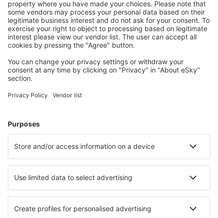
conectați.
Cazarea preferată
Alege din peste 1,3 mil. de opţiuni: hoteluri, cabane,
apartamente și altele.
Cele mai căutate hoteluri de către utilizatorii eSky
Hoteluri în Brazilia - Orașe populare
Hoteluri în São Paulo
Hoteluri în Cabo Frio
Hoteluri în Rio de Janeiro
Hoteluri în Florianopolis
Hoteluri în Belem
Hoteluri în Belo Horizonte
Hoteluri în Brotas
Hoteluri în Maricá
Hoteluri în Sorocaba
Hoteluri în Olimpia