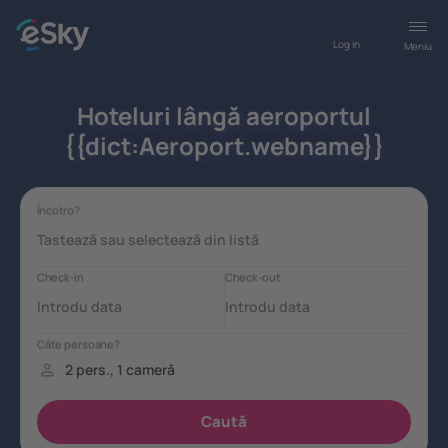
Log in
Meniu
Hoteluri lângă aeroportul
{{dict:Aeroport.webname}}