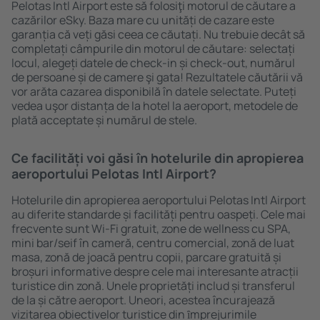
Pelotas Intl Airport este să folosiţi motorul de căutare a
cazărilor eSky. Baza mare cu unități de cazare este
garanția că veți găsi ceea ce căutați. Nu trebuie decât să
completați câmpurile din motorul de căutare: selectați
locul, alegeți datele de check-in și check-out, numărul
de persoane și de camere şi gata! Rezultatele căutării vă
vor arăta cazarea disponibilă în datele selectate. Puteți
vedea uşor distanța de la hotel la aeroport, metodele de
plată acceptate și numărul de stele.
Ce facilități voi găsi în hotelurile din apropierea
aeroportului Pelotas Intl Airport?
Hotelurile din apropierea aeroportului Pelotas Intl Airport
au diferite standarde și facilități pentru oaspeți. Cele mai
frecvente sunt Wi-Fi gratuit, zone de wellness cu SPA,
mini bar/seif în cameră, centru comercial, zonă de luat
masa, zonă de joacă pentru copii, parcare gratuită și
broșuri informative despre cele mai interesante atracții
turistice din zonă. Unele proprietăți includ și transferul
de la și către aeroport. Uneori, acestea încurajează
vizitarea obiectivelor turistice din ȋmprejurimile