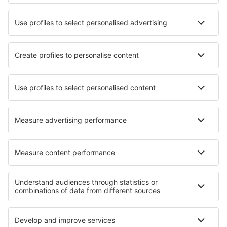
Cele mai bune hoteluri - orașe
Hoteluri în Cayón
Hoteluri în Chamboeuf
Hoteluri în Bad Emstal
Hoteluri în Heffingen
Hoteluri în Ebrach
Hoteluri în Leonforte
Hoteluri în Cléron
Hoteluri în Imer
Hoteluri în Renedo De Cabuerniga
Hoteluri în Bad Hofgastein
Cele mai bune hoteluri - regiuni
Hoteluri în Ipanema
Hoteluri în Iguazú
Hoteluri în Praia do Forte
Hoteluri în Florianopolis
Hoteluri în Copacabana
Hoteluri in Guvernoratul Ismailia