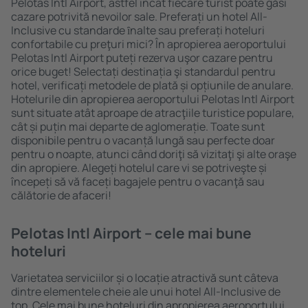
Pelotas Intl Airport, astfel încât fiecare turist poate găsi
cazare potrivită nevoilor sale. Preferați un hotel All-
Inclusive cu standarde ȋnalte sau preferați hoteluri
confortabile cu preţuri mici? În apropierea aeroportului
Pelotas Intl Airport puteți rezerva uşor cazare pentru
orice buget! Selectați destinația şi standardul pentru
hotel, verificați metodele de plată și opțiunile de anulare.
Hotelurile din apropierea aeroportului Pelotas Intl Airport
sunt situate atât aproape de atracţiile turistice populare,
cât și puțin mai departe de aglomerație. Toate sunt
disponibile pentru o vacanță lungă sau perfecte doar
pentru o noapte, atunci când doriţi să vizitaţi şi alte oraşe
din apropiere. Alegeți hotelul care vi se potriveşte și
începeți să vă faceți bagajele pentru o vacanţă sau
călătorie de afaceri!
Pelotas Intl Airport – cele mai bune
hoteluri
Varietatea serviciilor și o locație atractivă sunt câteva
dintre elementele cheie ale unui hotel All-Inclusive de
top. Cele mai bune hoteluri din apropierea aeroportului