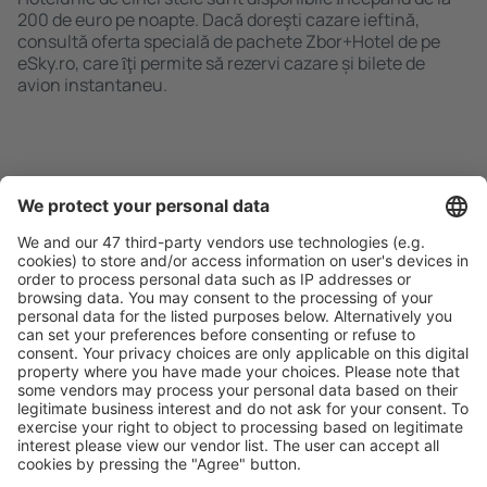
200 de euro pe noapte. Dacă doreşti cazare ieftină,
consultă oferta specială de pachete Zbor+Hotel de pe
eSky.ro, care ȋţi permite să rezervi cazare și bilete de
avion instantaneu.
Caută rapid şi uşor
Ofertă adaptată aşteptărilor tale.
Planifică ȋn siguranţă
Rezervare fără griji cu opțiune gratuită de anulare.
Economiseşte mai mult
Prețuri atractive și oferte speciale pentru utilizatorii
conectați.
Cazarea preferată