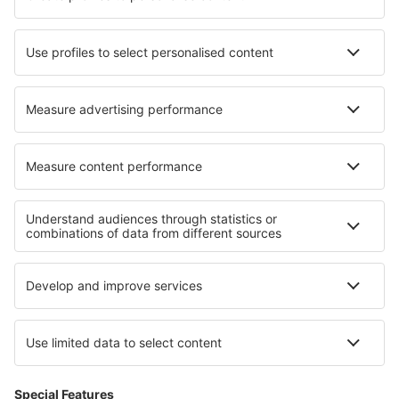
Hoteluri în Warrane
Hoteluri în Frosinone
Hoteluri în Caneva
Hoteluri în Stendal
Hoteluri în El Roc De Sant Gaieta
Hoteluri în Norge
Hoteluri San Pedro De La Mata
Hoteluri în Stralsund
Hoteluri în Coulandon
Hoteluri în Delitzsch
Cele mai bune hoteluri - regiuni
Hoteluri la Parcul Național Etosha
Hoteluri in Moravian Karst
Hoteluri in Abu Dhabi
Hoteluri in Rosario and San Bernardo Islands
Hoteluri in Tyresta National Park