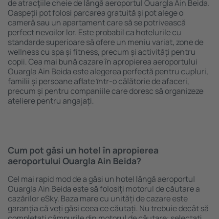
de atracţiile cheie de lângă aeroportul Ouargla Ain Beida.
Oaspeții pot folosi parcarea gratuită și pot alege o
cameră sau un apartament care să se potrivească
perfect nevoilor lor. Este probabil ca hotelurile cu
standarde superioare să ofere un meniu variat, zone de
wellness cu spa și fitness, precum și activități pentru
copii. Cea mai bună cazare în apropierea aeroportului
Ouargla Ain Beida este alegerea perfectă pentru cupluri,
familii și persoane aflate ȋntr-o călătorie de afaceri,
precum și pentru companiile care doresc să organizeze
ateliere pentru angajați.
Cum pot găsi un hotel în apropierea
aeroportului Ouargla Ain Beida?
Cel mai rapid mod de a găsi un hotel lângă aeroportul
Ouargla Ain Beida este să folosiţi motorul de căutare a
cazărilor eSky. Baza mare cu unități de cazare este
garanția că veți găsi ceea ce căutați. Nu trebuie decât să
completați câmpurile din motorul de căutare: selectați