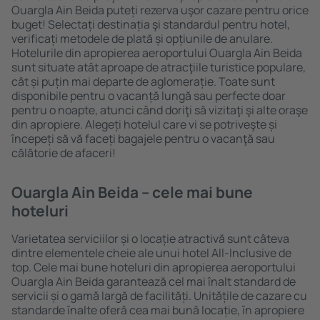
Ouargla Ain Beida puteți rezerva uşor cazare pentru orice
buget! Selectați destinația şi standardul pentru hotel,
verificați metodele de plată și opțiunile de anulare.
Hotelurile din apropierea aeroportului Ouargla Ain Beida
sunt situate atât aproape de atracţiile turistice populare,
cât și puțin mai departe de aglomerație. Toate sunt
disponibile pentru o vacanță lungă sau perfecte doar
pentru o noapte, atunci când doriţi să vizitaţi şi alte oraşe
din apropiere. Alegeți hotelul care vi se potriveşte și
începeți să vă faceți bagajele pentru o vacanţă sau
călătorie de afaceri!
Ouargla Ain Beida – cele mai bune
hoteluri
Varietatea serviciilor și o locație atractivă sunt câteva
dintre elementele cheie ale unui hotel All-Inclusive de
top. Cele mai bune hoteluri din apropierea aeroportului
Ouargla Ain Beida garantează cel mai înalt standard de
servicii și o gamă largă de facilități. Unitățile de cazare cu
standarde înalte oferă cea mai bună locație, în apropiere