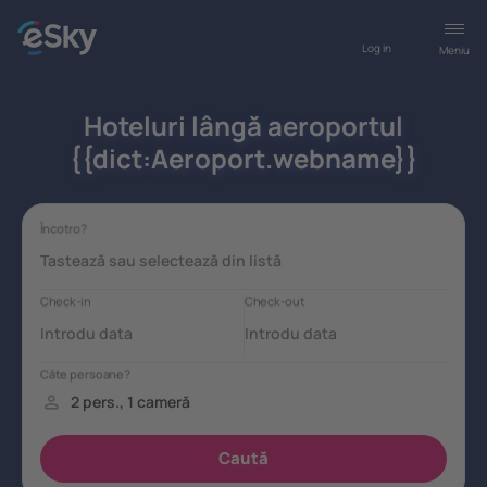
Log in
Meniu
Hoteluri lângă aeroportul
{{dict:Aeroport.webname}}