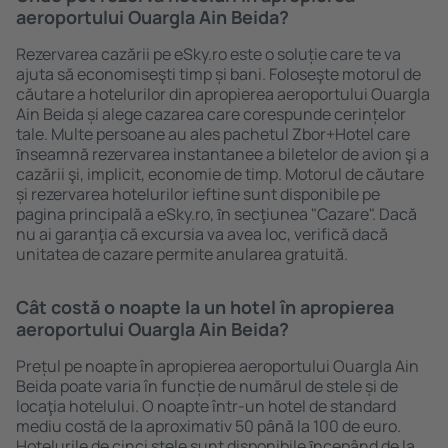
aeroportului Ouargla Ain Beida?
Rezervarea cazării pe eSky.ro este o soluție care te va
ajuta să economiseşti timp și bani. Foloseşte motorul de
căutare a hotelurilor din apropierea aeroportului Ouargla
Ain Beida și alege cazarea care corespunde cerințelor
tale. Multe persoane au ales pachetul Zbor+Hotel care
ȋnseamnă rezervarea instantanee a biletelor de avion şi a
cazării şi, implicit, economie de timp. Motorul de căutare
și rezervarea hotelurilor ieftine sunt disponibile pe
pagina principală a eSky.ro, ȋn secţiunea "Cazare". Dacă
nu ai garanţia că excursia va avea loc, verifică dacă
unitatea de cazare permite anularea gratuită.
Cât costă o noapte la un hotel în apropierea
aeroportului Ouargla Ain Beida?
Prețul pe noapte în apropierea aeroportului Ouargla Ain
Beida poate varia în funcție de numărul de stele și de
locaţia hotelului. O noapte într-un hotel de standard
mediu costă de la aproximativ 50 până la 100 de euro.
Hotelurile de cinci stele sunt disponibile ȋncepând de la