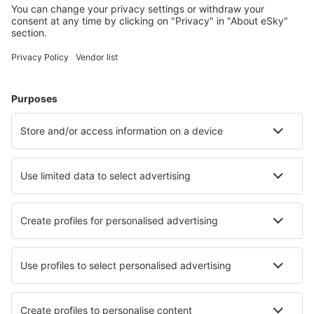
Alege din peste 1,3 mil. de opţiuni: hoteluri, cabane,
apartamente și altele.
Cele mai căutate hoteluri de către utilizatorii eSky
Hoteluri în Algeria - Orașe populare
Hoteluri în Bejaia
Hoteluri în Mostaganem
Hoteluri în Jijel
Hoteluri în Oran
Hoteluri în Alger
Hoteluri în Club des Pins
Hoteluri în Tizi Ouzou
Hoteluri în Bordj Badji Mokhtar
Hoteluri în Blida
Hoteluri în Guemar
Cele mai bune hoteluri - orașe