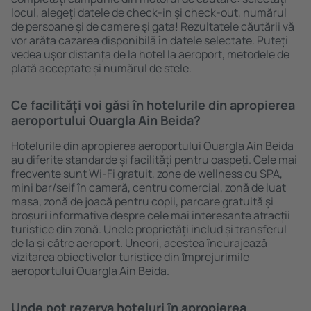
locul, alegeți datele de check-in și check-out, numărul
de persoane și de camere şi gata! Rezultatele căutării vă
vor arăta cazarea disponibilă în datele selectate. Puteți
vedea uşor distanța de la hotel la aeroport, metodele de
plată acceptate și numărul de stele.
Ce facilități voi găsi în hotelurile din apropierea
aeroportului Ouargla Ain Beida?
Hotelurile din apropierea aeroportului Ouargla Ain Beida
au diferite standarde și facilități pentru oaspeți. Cele mai
frecvente sunt Wi-Fi gratuit, zone de wellness cu SPA,
mini bar/seif în cameră, centru comercial, zonă de luat
masa, zonă de joacă pentru copii, parcare gratuită și
broșuri informative despre cele mai interesante atracții
turistice din zonă. Unele proprietăți includ și transferul
de la și către aeroport. Uneori, acestea încurajează
vizitarea obiectivelor turistice din ȋmprejurimile
aeroportului Ouargla Ain Beida.
Unde pot rezerva hoteluri în apropierea