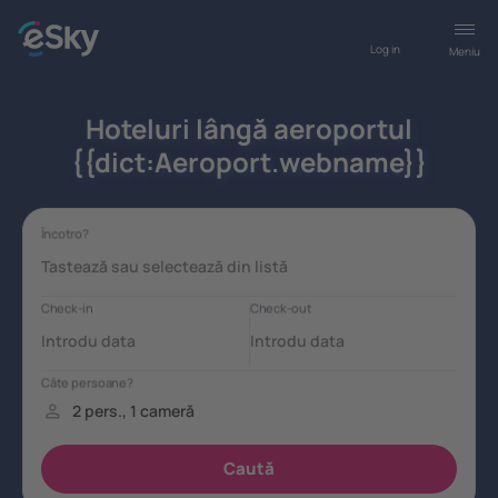
Log in
Meniu
Hoteluri lângă aeroportul
{{dict:Aeroport.webname}}