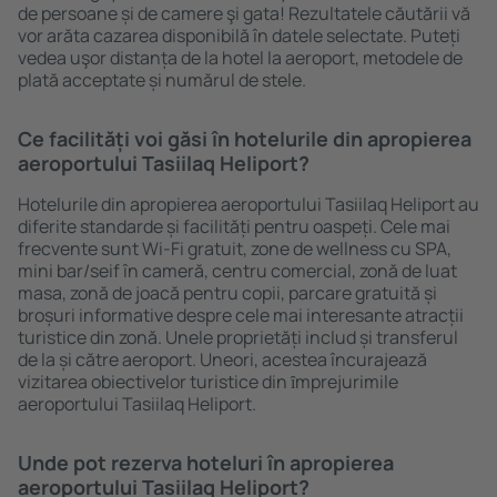
de persoane și de camere şi gata! Rezultatele căutării vă
vor arăta cazarea disponibilă în datele selectate. Puteți
vedea uşor distanța de la hotel la aeroport, metodele de
plată acceptate și numărul de stele.
Ce facilități voi găsi în hotelurile din apropierea
aeroportului Tasiilaq Heliport?
Hotelurile din apropierea aeroportului Tasiilaq Heliport au
diferite standarde și facilități pentru oaspeți. Cele mai
frecvente sunt Wi-Fi gratuit, zone de wellness cu SPA,
mini bar/seif în cameră, centru comercial, zonă de luat
masa, zonă de joacă pentru copii, parcare gratuită și
broșuri informative despre cele mai interesante atracții
turistice din zonă. Unele proprietăți includ și transferul
de la și către aeroport. Uneori, acestea încurajează
vizitarea obiectivelor turistice din ȋmprejurimile
aeroportului Tasiilaq Heliport.
Unde pot rezerva hoteluri în apropierea
aeroportului Tasiilaq Heliport?