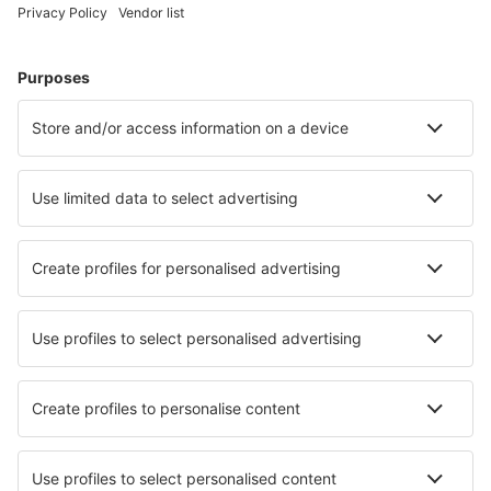
apartamente și altele.
Cele mai căutate hoteluri de către utilizatorii eSky
Hoteluri în Groenlanda - Orașe populare
Hoteluri în Sisimiut
Hoteluri în Nuuk
Hoteluri în Narsaq
Hoteluri în Aasiaat
Hoteluri în Ilulissat
Hoteluri în Kangerlussuaq
Hoteluri în Alluitsup Paa
Hoteluri în Qassimiut
Hoteluri în Qaqoroq
Hoteluri în Nanortalik
Cele mai bune hoteluri - orașe
Hoteluri în Deltona
Hoteluri în Petschnitzen