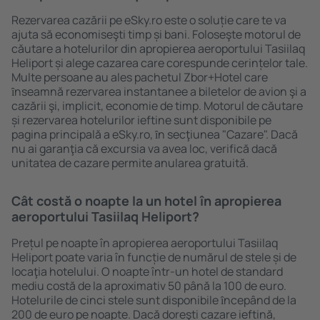
Rezervarea cazării pe eSky.ro este o soluție care te va
ajuta să economiseşti timp și bani. Foloseşte motorul de
căutare a hotelurilor din apropierea aeroportului Tasiilaq
Heliport și alege cazarea care corespunde cerințelor tale.
Multe persoane au ales pachetul Zbor+Hotel care
ȋnseamnă rezervarea instantanee a biletelor de avion şi a
cazării şi, implicit, economie de timp. Motorul de căutare
și rezervarea hotelurilor ieftine sunt disponibile pe
pagina principală a eSky.ro, ȋn secţiunea "Cazare". Dacă
nu ai garanţia că excursia va avea loc, verifică dacă
unitatea de cazare permite anularea gratuită.
Cât costă o noapte la un hotel în apropierea
aeroportului Tasiilaq Heliport?
Prețul pe noapte în apropierea aeroportului Tasiilaq
Heliport poate varia în funcție de numărul de stele și de
locaţia hotelului. O noapte într-un hotel de standard
mediu costă de la aproximativ 50 până la 100 de euro.
Hotelurile de cinci stele sunt disponibile ȋncepând de la
200 de euro pe noapte. Dacă doreşti cazare ieftină,