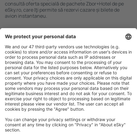
consultă oferta specială de pachete Zbor+Hotel de pe
eSky.ro, care ȋţi permite să rezervi cazare și bilete de
avion instantaneu.
Caută rapid şi uşor
Ofertă adaptată aşteptărilor tale.
Planifică ȋn siguranţă
Rezervare fără griji cu opțiune gratuită de anulare.
Economiseşte mai mult
Prețuri atractive și oferte speciale pentru utilizatorii
conectați.
Cazarea preferată
Alege din peste 1,3 mil. de opţiuni: hoteluri, cabane,