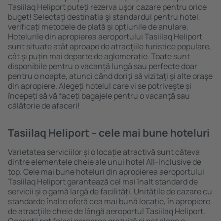
Tasiilaq Heliport puteți rezerva uşor cazare pentru orice
buget! Selectați destinația şi standardul pentru hotel,
verificați metodele de plată și opțiunile de anulare.
Hotelurile din apropierea aeroportului Tasiilaq Heliport
sunt situate atât aproape de atracţiile turistice populare,
cât și puțin mai departe de aglomerație. Toate sunt
disponibile pentru o vacanță lungă sau perfecte doar
pentru o noapte, atunci când doriţi să vizitaţi şi alte oraşe
din apropiere. Alegeți hotelul care vi se potriveşte și
începeți să vă faceți bagajele pentru o vacanţă sau
călătorie de afaceri!
Tasiilaq Heliport – cele mai bune hoteluri
Varietatea serviciilor și o locație atractivă sunt câteva
dintre elementele cheie ale unui hotel All-Inclusive de
top. Cele mai bune hoteluri din apropierea aeroportului
Tasiilaq Heliport garantează cel mai înalt standard de
servicii și o gamă largă de facilități. Unitățile de cazare cu
standarde înalte oferă cea mai bună locație, în apropiere
de atracţiile cheie de lângă aeroportul Tasiilaq Heliport.