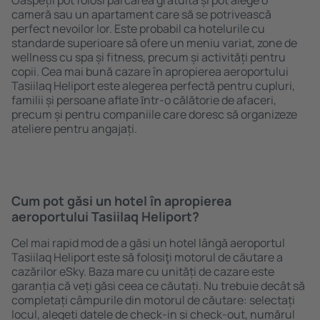
Oaspeții pot folosi parcarea gratuită și pot alege o
cameră sau un apartament care să se potrivească
perfect nevoilor lor. Este probabil ca hotelurile cu
standarde superioare să ofere un meniu variat, zone de
wellness cu spa și fitness, precum și activități pentru
copii. Cea mai bună cazare în apropierea aeroportului
Tasiilaq Heliport este alegerea perfectă pentru cupluri,
familii și persoane aflate ȋntr-o călătorie de afaceri,
precum și pentru companiile care doresc să organizeze
ateliere pentru angajați.
Cum pot găsi un hotel în apropierea
aeroportului Tasiilaq Heliport?
Cel mai rapid mod de a găsi un hotel lângă aeroportul
Tasiilaq Heliport este să folosiţi motorul de căutare a
cazărilor eSky. Baza mare cu unități de cazare este
garanția că veți găsi ceea ce căutați. Nu trebuie decât să
completați câmpurile din motorul de căutare: selectați
locul, alegeți datele de check-in și check-out, numărul