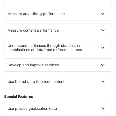
Hoteluri în Hermantown
Hoteluri în Linthicum
Hoteluri Montireau
Hoteluri în Sainte-Eustache
Hoteluri în Sankt Andrä
Hoteluri în Potistika
Hoteluri în Helen
Hoteluri în Ziemupe
Cele mai bune hoteluri - regiuni
Hoteluri În Hunedoara județul
Hoteluri în Guernsey
Hoteluri in Hont
Hoteluri în Honduras
Hoteluri in Lake Nacimiento