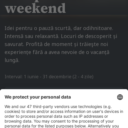
weekend
Idei pentru o pauză scurtă, dar odihnitoare.
Intensă sau relaxantă. Locuri de descoperit și
savurat. Profită de moment și trăieşte noi
experiențe fără a avea nevoie de o vacanță
lungă.
Interval: 1 iunie - 31 decembrie (2 - 4 zile)