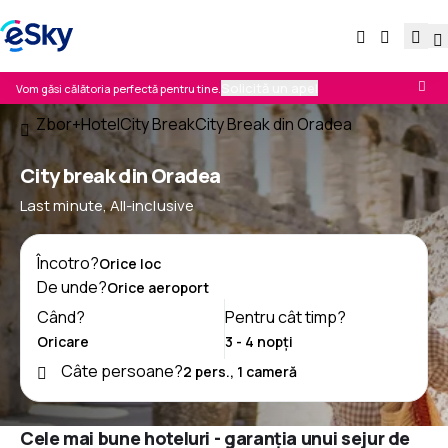
Solicită un apel
Vom găsi călătoria perfectă pentru tine.
Zbor+Hotel
City Break
City Break din Oradea
City break din Oradea
Last minute, All-inclusive
Încotro?
De unde?
Când?
Pentru cât timp?
Câte persoane?
Cele mai bune hoteluri - garanția unui sejur de