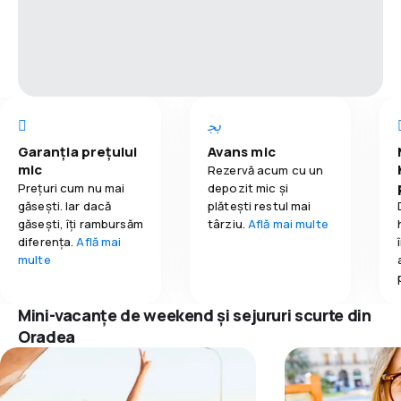
Garanția prețului
Avans mic
mic
Rezervă acum cu un
Prețuri cum nu mai
depozit mic și
găsești. Iar dacă
plătești restul mai
găseşti, îți rambursăm
târziu.
Află mai multe
diferența.
Află mai
multe
Mini-vacanțe de weekend și sejururi scurte din
Oradea