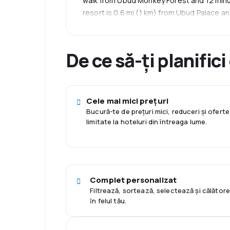
walk from Ubud Monkey Forest and 12 minut
resort is 0.6 mi (1 km) from Ubud Palace an
De ce să-ți planifici
Cele mai mici prețuri
Bucură-te de prețuri mici, reduceri și oferte
limitate la hoteluri din întreaga lume.
Complet personalizat
Filtrează, sortează, selectează și călător
ȋn felul tău.