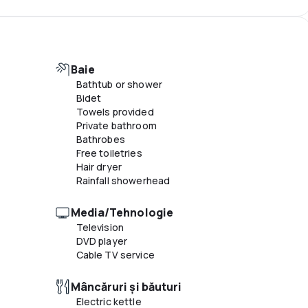
Altele
Designated smoking areas
Multilingual staff
Baie
Bathtub or shower
Bidet
Towels provided
Private bathroom
Bathrobes
Free toiletries
Hair dryer
Rainfall showerhead
Media/Tehnologie
Television
DVD player
Cable TV service
Mâncăruri și băuturi
Electric kettle