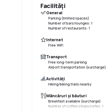
Facilități
General
Parking (limited spaces)
Number of bars/lounges: 1
Number of restaurants: 1
Internet
Free WiFi
Transport
Free long-term parking
Airport transportation (surcharge)
Activităţi
Hiking/biking trails nearby
Mâncăruri și băuturi
Breakfast available (surcharge)
Number of coffee shops/cafes: 1
Coffee/tea in common areas