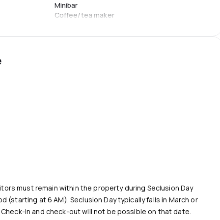
Minibar
Coffee/tea maker
Free bottled water
Servicii/Suplimente
e
Turndown service
Daily housekeeping
Room service (limited hours)
isitors must remain within the property during Seclusion Day
 (starting at 6 AM). Seclusion Day typically falls in March or
 Check-in and check-out will not be possible on that date.