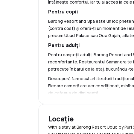
întâlnește confortul, iar tu ai acces la cele 
Pentru copii
Barong Resort and Spa este un loc prietenos 
(contra cost) și oferă-ți un moment de relax
precum Ubud Palace sau Goa Gajah, aflate 
Pentru adulți
Pentru oaspeții adulți, Barong Resort and 
reconfortante. Restaurantul Samanera te invi
petrecute în barul de la etaj, bucurându-te
Descoperă farmecul arhitecturii tradiționale
Fiecare cameră are aer condiționat, minibar
de cafeaua de dimineață.
Barong Resort and Spa oferă, de asemenea, 
aeroport (contra cost). În fiecare zi, la or
Locație
motorizati, este disponibilă parcare gratuit
Descoperă ospitalitatea tradițională și fac
With a stay at Barong Resort Ubud by Puri S
vacanța ta în Ubud.