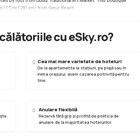
es by foot from Ubud Traditional Art Market. This boutique
d 17.5 mi (28.1 km) from Sanur Beach.
 călătoriile cu eSky.ro?
Cea mai mare varietate de hoteluri
De la apartamente la staţiuni, pe plajă sau în
inima orașului, avem cazarea potrivită pentru
tine.
Anulare flexibilă
eşte
Rezervă fără griji și profită de politica de
anulare de la majoritatea hotelurilor.