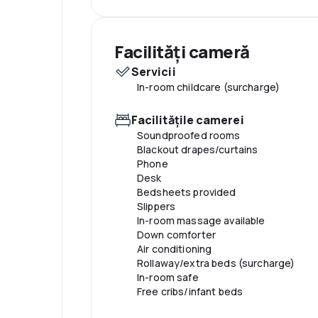
Piscină și wellness
Pool umbrellas
Facilităţi cameră
Number of outdoor pools: 1
Servicii
Pool sun loungers
In-room childcare (surcharge)
Facilităţile camerei
Soundproofed rooms
Blackout drapes/curtains
Phone
Desk
Bedsheets provided
Slippers
In-room massage available
Down comforter
Air conditioning
Rollaway/extra beds (surcharge)
In-room safe
Free cribs/infant beds