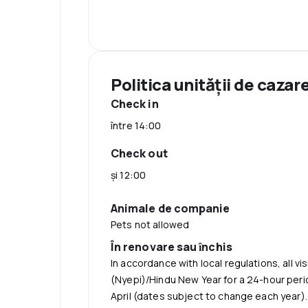
Politica unităţii de cazar
Check in
între 14:00
Check out
şi 12:00
Animale de companie
Pets not allowed
În renovare sau ȋnchis
In accordance with local regulations, all v
(Nyepi)/Hindu New Year for a 24-hour period
April (dates subject to change each year).