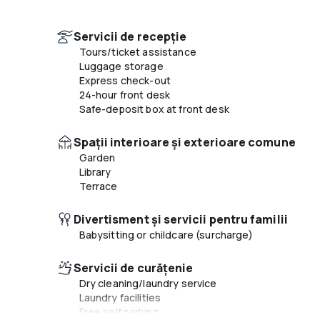
Servicii de recepție
Tours/ticket assistance
Luggage storage
Express check-out
24-hour front desk
Safe-deposit box at front desk
Spaţii interioare şi exterioare comune
Garden
Library
Terrace
Divertisment și servicii pentru familii
Babysitting or childcare (surcharge)
Servicii de curățenie
Dry cleaning/laundry service
Laundry facilities
Free self parking