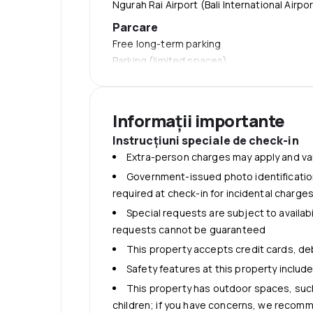
Ngurah Rai Airport (Bali International Airpo
Parcare
Free long-term parking
Parking (limited spaces)
Free self parking
Internet
Informații importante
Free WiFi
Instrucţiuni speciale de check-in
Extra-person charges may apply and va
Government-issued photo identification
required at check-in for incidental charge
Special requests are subject to availab
requests cannot be guaranteed
This property accepts credit cards, de
Safety features at this property include
This property has outdoor spaces, such
children; if you have concerns, we recomme