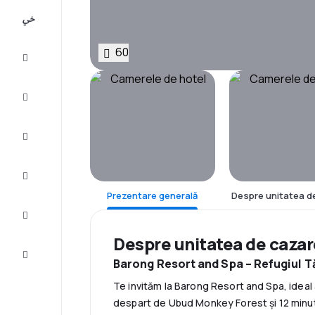
All-
inclusive
60
City
Break
Cazare
Oferte
Finalizează
călătoria
Prezentare generală
Despre unitatea d
Inspiraţie şi
recomandări
Despre unitatea de caza
Servicii
clienți
Barong Resort and Spa – Refugiul T
Te invităm la Barong Resort and Spa, ideal
despart de Ubud Monkey Forest și 12 minut