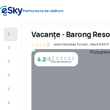
Platforma ta de călătorii
Vacanţe - Barong Reso
Zbor+Hotel
Bilete
Jalan Monkey Forest, Ubud 80571 
de
avion
4.2
/ 5
Vacanţe
294 de recenzii
Vară
2026
Iarnă
2026/27
Last
minute