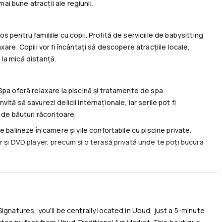
mai bune atracții ale regiunii.
pentru familiile cu copii. Profită de serviciile de babysitting
are. Copiii vor fi încântați să descopere atracțiile locale,
la mică distanță.
Spa oferă relaxare la piscină și tratamente de spa
tă să savurezi delicii internaționale, iar serile pot fi
 de băuturi răcoritoare.
 balineze în camere și vile confortabile cu piscine private.
 și DVD player, precum și o terasă privată unde te poți bucura
WiFi gratuit, check-in și check-out expres și transfer de la
a 16:00, servim ceaiul de după-amiază gratuit. Pentru oaspeții
ă, deși numărul de locuri este limitat.
ilitățile moderne la Barong Resort and Spa, locul ideal pentru
ignatures, you'll be centrally located in Ubud, just a 5-minute