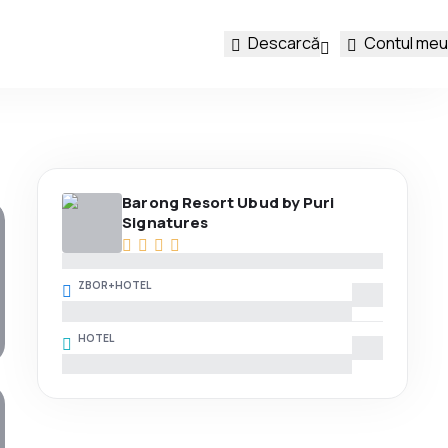
Descarcă
Contul meu
Barong Resort Ubud by Puri
Signatures
ZBOR+HOTEL
HOTEL