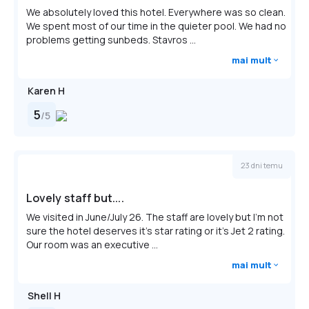
We absolutely loved this hotel. Everywhere was so clean.
We spent most of our time in the quieter pool. We had no
problems getting sunbeds. Stavros ...
mai mult
Karen H
5
/
5
23 dni temu
Lovely staff but....
We visited in June/July 26. The staff are lovely but I'm not
sure the hotel deserves it's star rating or it's Jet 2 rating.
Our room was an executive ...
mai mult
Shell H