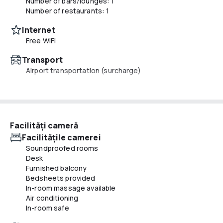
Number of bars/lounges: 1
Number of restaurants: 1
Internet
Free WiFi
Transport
Airport transportation (surcharge)
Activităţi
Billiards or pool table
Hiking/biking trails nearby
Facilităţi cameră
Mâncăruri și băuturi
Facilităţile camerei
Television in common areas
Soundproofed rooms
Free breakfast
Desk
Barbecue grill(s)
Furnished balcony
Snack bar/deli
Bedsheets provided
Coffee/tea in common areas
In-room massage available
Air conditioning
Piscină și wellness
In-room safe
Beach umbrellas
Pool umbrellas