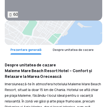
60
Hartă
Prezentare generală
Despre unitatea de cazare
F
Despre unitatea de cazare
Maleme Mare Beach Resort Hotel – Confort și
Relaxare la Marea Grecească
Imersiunează-te în atmosfera hotelului Maleme Mare Beach
Resort, situat la doar 15 km de Chania. Hotelul se află chiar
pe plaja Maleme, făcându-l locul ideal pentru o vacanță
relaxantă. În zonă vei găsi și alte plaje frumoase, precum
Platanias și Agia Marina, dar și locuri istorice, cum ar fi