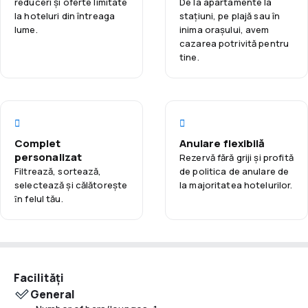
reduceri și oferte limitate
De la apartamente la
dotată cu televiziune prin satelit, Wi-Fi gratuit și un
la hoteluri din întreaga
staţiuni, pe plajă sau în
lume.
inima orașului, avem
espressor, asigurând confortul și relaxarea după o zi plină
cazarea potrivită pentru
de aventuri.
tine.
Hotelul servește mic dejunuri bogate tip bufet, care vor
satisface atât iubitorii bucătăriei vegetariene, vegane, cât și
fără gluten. La fața locului se află și un restaurant specializat
în preparate din bucătăria mediteraneană și un bar cu
gustări.
Complet
Anulare flexibilă
personalizat
Rezervă fără griji și profită
Maleme Mare Beach Resort Hotel este o alegere excelentă
Filtrează, sortează,
de politica de anulare de
pentru cei care caută liniște și diverse atracții într-un cadru
selectează și călătoreşte
la majoritatea hotelurilor.
frumos.
ȋn felul tău.
Facilități
General