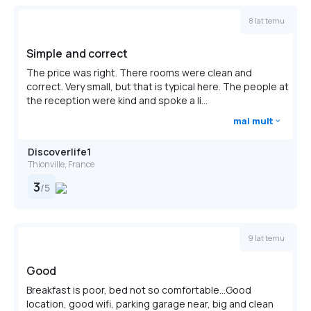
EUR 5000, due to national regulations. For further
8 lat temu
details, please contact the property using information in
the booking confirmation.
Simple and correct
One child 3 years old or younger stays free when
The price was right. There rooms were clean and
occupying the parent or guardian's room, using existing
correct. Very small, but that is typical here. The people at
bedding.
the reception were kind and spoke a li...
Guests can arrange to bring pets by contacting the
mai mult
property directly, using the contact information on the
booking confirmation.
Discoverlife1
Thionville, France
Contactless check-in is available.
3
/
5
9 lat temu
Good
Breakfast is poor, bed not so comfortable...Good
location, good wifi, parking garage near, big and clean