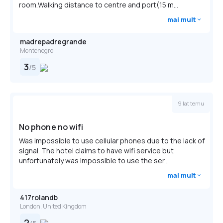
room.Walking distance to centre and port(15 m...
mai mult
madrepadregrande
Montenegro
3
/
5
9 lat temu
No phone no wifi
Was impossible to use cellular phones due to the lack of
signal. The hotel claims to have wifi service but
unfortunately was impossible to use the ser...
mai mult
417rolandb
London, United Kingdom
2