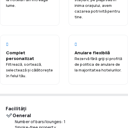
lume.
inima orașului, avem
șederea mai plăcută. Micul dejun tip bufet inclus în prețul
cazarea potrivită pentru
camerei este o modalitate excelentă de a începe ziua.
tine.
Datorită disponibilității parcării (contra cost suplimentar),
cei care călătoresc cu mașina nu trebuie să își facă griji
pentru locul de parcare. Hotelul este pet-friendly, ceea ce
înseamnă că puteți veni cu animalul de companie fără costuri
suplimentare. Personalul multilingv va oferi cu plăcere
Complet
Anulare flexibilă
informații despre atracțiile locale și va ajuta la organizarea
personalizat
Rezervă fără griji și profită
excursiilor.
Filtrează, sortează,
de politica de anulare de
selectează și călătoreşte
la majoritatea hotelurilor.
ȋn felul tău.
Facilități
General
Number of bars/lounges: 1
Smoke-free property