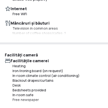
Internet
Free WiFi
Mâncăruri și băuturi
Television in common areas
Number of coffee shops/cafes: 1
Servicii de recepție
Luggage storage
Express check-in
Facilităţi cameră
Front desk (limited hours)
Facilităţile camerei
Safe-deposit box at front desk
Heating
Concierge services
Iron/ironing board (on request)
In-room climate control (air conditioning)
Servicii de curățenie
Blackout drapes/curtains
Self parking (surcharge)
Desk
Bedsheets provided
Altele
In-room safe
Multilingual staff
Free newspaper