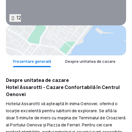
12
Hartă
Prezentare generală
Despre unitatea de cazare
F
Despre unitatea de cazare
Hotel Assarotti - Cazare Confortabilă în Centrul
Genovei
Hotelul Assarotti vă așteaptă în inima Genovei, oferind o
locație excelentă pentru iubitorii de explorare. Se află la
doar 5 minute de mers cu mașina de Terminalul de Croazieră
al Portului Genova și Piazza de Ferrari. Pentru cei care
preferă plimbările, portul principal și acvariul sunt accesibile