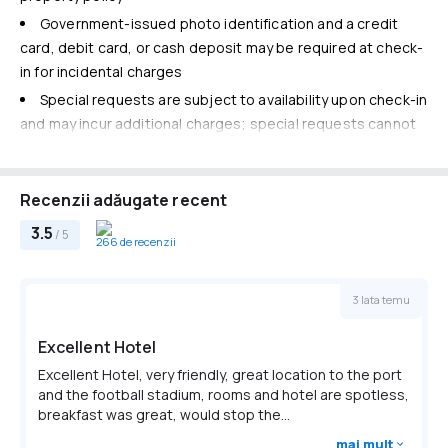
Free WiFi
Government-issued photo identification and a credit
Cazare copii şi paturi suplimentare
card, debit card, or cash deposit may be required at check-
No cribs (infant beds) available
in for incidental charges
No rollaway/extra beds available
Special requests are subject to availability upon check-in
and may incur additional charges; special requests cannot
be guaranteed
This property accepts credit cards, debit cards, and
Recenzii adăugate recent
cash
Please note that cultural norms and guest policies may
3.5
/ 5
266 de recenzii
differ by country and by property; the policies listed are
provided by the property
3 lata temu
The front desk is open daily from 5:00 AM - midnight. The
front desk is staffed during limited hours. Information
Excellent Hotel
provided by the property may be translated using
Excellent Hotel, very friendly, great location to the port
automated translation tools.
and the football stadium, rooms and hotel are spotless,
Taxe obligatorii
breakfast was great, would stop the...
You'll be asked to pay the following charges at the property.
mai mult