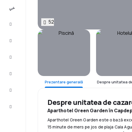
All-
inclusive
52
City
Break
Cazare
Oferte
Finalizează
călătoria
Prezentare generală
Despre unitatea d
Inspiraţie şi
recomandări
Despre unitatea de caza
Servicii
clienți
Aparthotel Green Garden în Capdepe
Aparthotel Green Garden este o bază exce
15 minute de mers pe jos de plaja Cala Agul