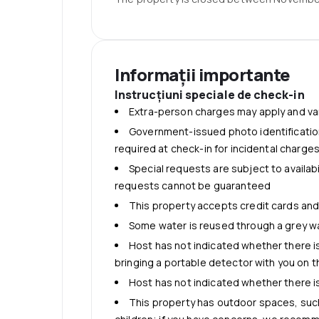
Internet
Free WiFi
Cazare copii şi paturi suplimentare
Informații importante
No rollaway/extra beds available
Instrucţiuni speciale de check-in
Extra-person charges may apply and va
Government-issued photo identification
required at check-in for incidental charge
Special requests are subject to availab
requests cannot be guaranteed
This property accepts credit cards an
Some water is reused through a grey w
Host has not indicated whether there 
bringing a portable detector with you on th
Host has not indicated whether there 
This property has outdoor spaces, such