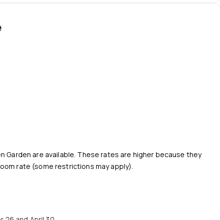
e
n Garden are available. These rates are higher because they
room rate (some restrictions may apply).
26 and April 30.