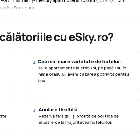
ort. This family-friendly aparthotel is 10.6 mi (17.1 km) from
laya Na Ferradura.
 călătoriile cu eSky.ro?
Cea mai mare varietate de hoteluri
De la apartamente la staţiuni, pe plajă sau în
inima orașului, avem cazarea potrivită pentru
tine.
Anulare flexibilă
eşte
Rezervă fără griji și profită de politica de
anulare de la majoritatea hotelurilor.