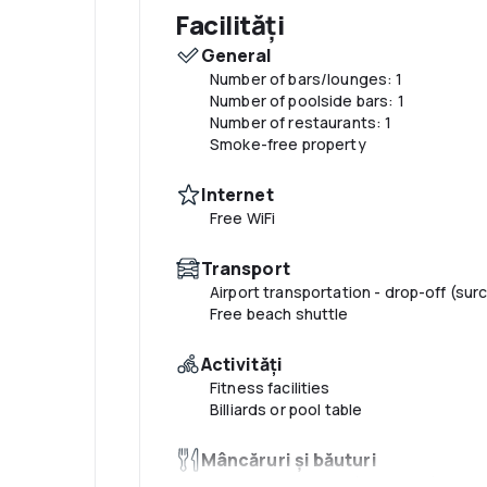
Facilități
General
Number of bars/lounges: 1
Number of poolside bars: 1
Number of restaurants: 1
Smoke-free property
Internet
Free WiFi
Transport
Airport transportation - drop-off (sur
Free beach shuttle
Activităţi
Fitness facilities
Billiards or pool table
Mâncăruri și băuturi
Breakfast available (surcharge)