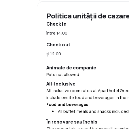
Politica unităţii de cazar
Check in
între 14:00
Check out
şi 12:00
Animale de companie
Pets not allowed
All-Inclusive
All-inclusive
room rates at Aparthotel Gree
include onsite food and beverages in the 
Food and beverages
All buffet meals and snacks included
În renovare sau ȋnchis
The property is closed between November 