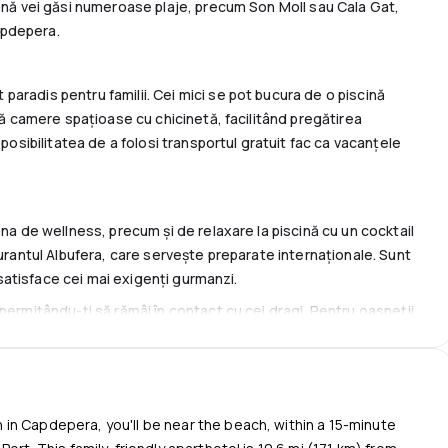
zonă vei găsi numeroase plaje, precum Son Moll sau Cala Gat,
Capdepera.
aradis pentru familii. Cei mici se pot bucura de o piscină
eră camere spațioase cu chicinetă, facilitând pregătirea
 posibilitatea de a folosi transportul gratuit fac ca vacanțele
ona de wellness, precum și de relaxare la piscină cu un cocktail
aurantul Albufera, care servește preparate internaționale. Sunt
r satisface cei mai exigenți gurmanzi.
permițându-ți să rămâi în contact cu cei dragi. Pentru oaspeții
it de la aeroportul Palma de Mallorca, situat la aproximativ 77,5
de confortul se îmbină cu o atmosferă prietenoasă, asigurând
e.
in Capdepera, you'll be near the beach, within a 15-minute