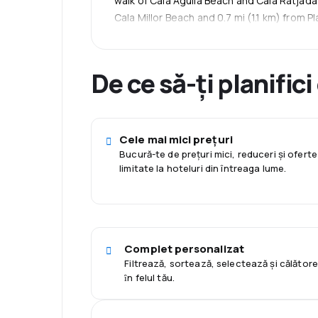
walk of Cala Agulla Beach and Cala Ratjada P
Cala Millor Beach and 0.7 mi (1.1 km) from P
De ce să-ți planifici
Cele mai mici prețuri
Bucură-te de prețuri mici, reduceri și oferte
limitate la hoteluri din întreaga lume.
Complet personalizat
Filtrează, sortează, selectează și călător
ȋn felul tău.