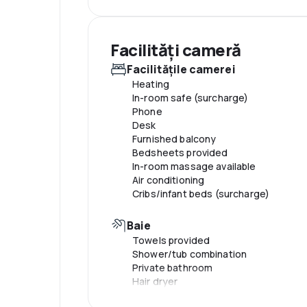
Number of coffee shops/cafes: 1
Television in common areas
Facilităţi cameră
Piscină și wellness
Facilităţile camerei
Pool umbrellas
Heating
Number of outdoor pools: 1
In-room safe (surcharge)
Number of indoor pools: 1
Phone
Sauna
Desk
Children's pool
Furnished balcony
Pool sun loungers
Bedsheets provided
In-room massage available
Air conditioning
Cribs/infant beds (surcharge)
Baie
Towels provided
Shower/tub combination
Private bathroom
Hair dryer