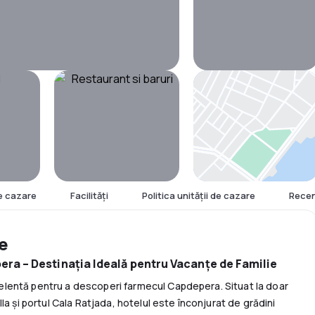
Hartă
e cazare
Facilităţi
Politica unităţii de cazare
Recen
re
ra – Destinația Ideală pentru Vacanțe de Familie
lentă pentru a descoperi farmecul Capdepera. Situat la doar
la și portul Cala Ratjada, hotelul este înconjurat de grădini