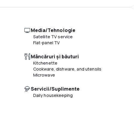
Altele
Multilingual staff
Elevator
Media/Tehnologie
Satellite TV service
Flat-panel TV
Mâncăruri și băuturi
Kitchenette
Cookware, dishware, and utensils
Microwave
Servicii/Suplimente
Daily housekeeping