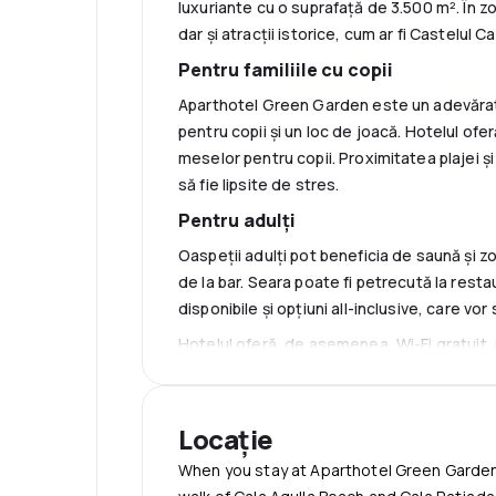
luxuriante cu o suprafață de 3.500 m². În 
dar și atracții istorice, cum ar fi Castelul 
Pentru familiile cu copii
Aparthotel Green Garden este un adevărat p
pentru copii și un loc de joacă. Hotelul of
meselor pentru copii. Proximitatea plajei și
să fie lipsite de stres.
Pentru adulți
Oaspeții adulți pot beneficia de saună și z
de la bar. Seara poate fi petrecută la rest
disponibile și opțiuni all-inclusive, care vo
Hotelul oferă, de asemenea, Wi-Fi gratuit, 
motorizati, este disponibil un transfer plăt
km. Aparthotel Green Garden este locul un
o vacanță de neuitat pentru întreaga famili
Locație
When you stay at Aparthotel Green Garden 