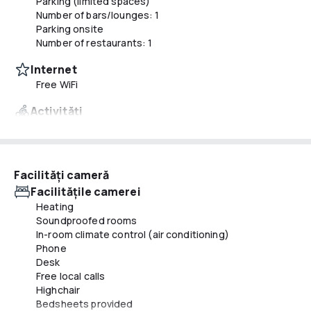
Parking (limited spaces)
Number of bars/lounges: 1
Parking onsite
Number of restaurants: 1
Internet
Free WiFi
Activităţi
24-hour fitness facilities
Mâncăruri și băuturi
Breakfast available (surcharge)
Facilităţi cameră
Number of coffee shops/cafes: 1
Facilităţile camerei
Snack bar/deli
Heating
Soundproofed rooms
Servicii de recepție
In-room climate control (air conditioning)
Tours/ticket assistance
Phone
Luggage storage
Desk
24-hour front desk
Free local calls
Safe-deposit box at front desk
Highchair
Concierge services
Bedsheets provided