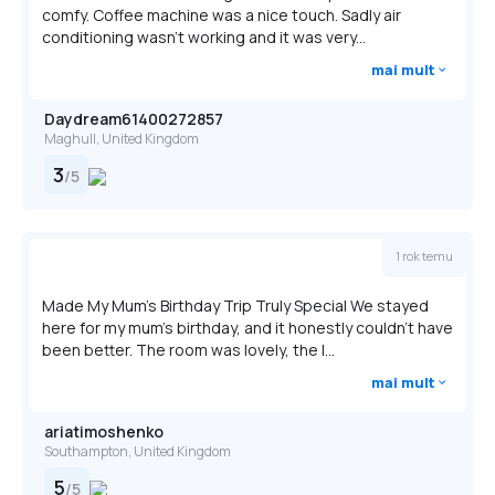
comfy. Coffee machine was a nice touch. Sadly air
conditioning wasn’t working and it was very...
mai mult
Daydream61400272857
Maghull, United Kingdom
3
/
5
1 rok temu
Made My Mum’s Birthday Trip Truly Special We stayed
here for my mum’s birthday, and it honestly couldn’t have
been better. The room was lovely, the l...
mai mult
ariatimoshenko
Southampton, United Kingdom
5
/
5