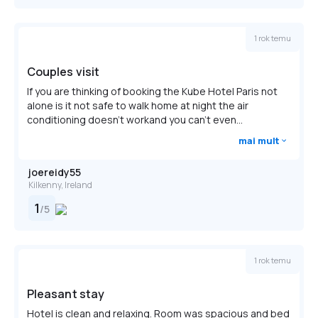
Only registered guests are allowed in the
guestrooms.
1 rok temu
Parking height restrictions apply.
Couples visit
If you are thinking of booking the Kube Hotel Paris not
alone is it not safe to walk home at night the air
conditioning doesn't workand you can't even...
mai mult
joereidy55
Kilkenny, Ireland
1
/
5
1 rok temu
Pleasant stay
Hotel is clean and relaxing. Room was spacious and bed