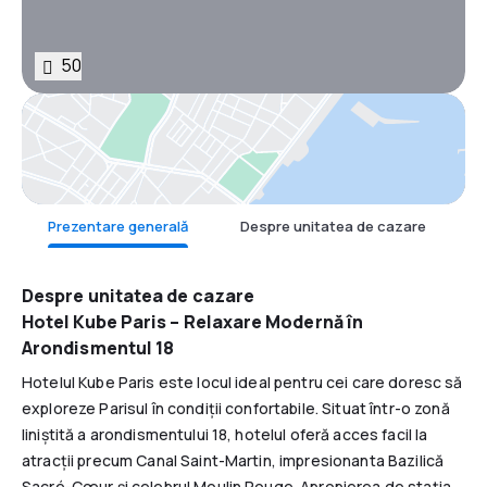
50
Hartă
Prezentare generală
Despre unitatea de cazare
F
Despre unitatea de cazare
Hotel Kube Paris – Relaxare Modernă în
Arondismentul 18
Hotelul Kube Paris este locul ideal pentru cei care doresc să
exploreze Parisul în condiții confortabile. Situat într-o zonă
liniștită a arondismentului 18, hotelul oferă acces facil la
atracții precum Canal Saint-Martin, impresionanta Bazilică
Sacré-Cœur și celebrul Moulin Rouge. Apropierea de stația