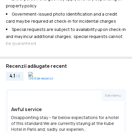
Daily housekeeping
Wheelchair accessible parking
property policy
Room service (limited hours)
Free self parking
Government-issued photo identification and a credit
Internet
card may be required at check-in for incidental charges
Free WiFi
Special requests are subject to availability upon check-in
Cazare copii şi paturi suplimentare
and may incur additional charges; special requests cannot
No rollaway/extra beds available
be guaranteed
This property accepts credit cards; cash is not
accepted
Recenzii adăugate recent
Please note that cultural norms and guest policies may
differ by country and by property; the policies listed are
4.1
/ 5
1369 de recenzii
provided by the property
Front desk staff will greet guests on arrival at the property.
5 dni temu
Information provided by the property may be translated
using automated translation tools.
Awful service
Taxe obligatorii
Disappointing stay – far below expectations for a hotel
You'll be asked to pay the following charges at the property.
of this standard We are currently staying at the Kube
Fees may include applicable taxes:
Hotel in Paris and, sadly, our experien...