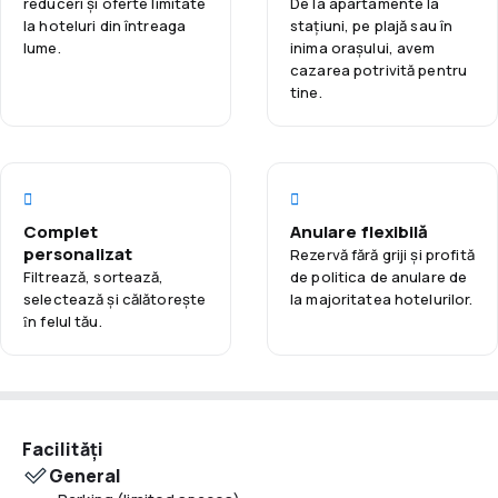
reduceri și oferte limitate
De la apartamente la
apartamente sunt dotate cu aer condiționat, minibaruri și
la hoteluri din întreaga
staţiuni, pe plajă sau în
lume.
inima orașului, avem
espressoare Illy. Facilități suplimentare includ Wi-Fi rapid și
cazarea potrivită pentru
apeluri internaționale gratuite. Hotelul oferă, de asemenea,
tine.
servicii de concierge, parcare și posibilitatea de închiriere a
unei limuzine. Descoperiți Parisul folosind Hotelul Kube Paris
ca bază convenabilă pentru explorare.
Complet
Anulare flexibilă
personalizat
Rezervă fără griji și profită
Filtrează, sortează,
de politica de anulare de
selectează și călătoreşte
la majoritatea hotelurilor.
ȋn felul tău.
Facilități
General