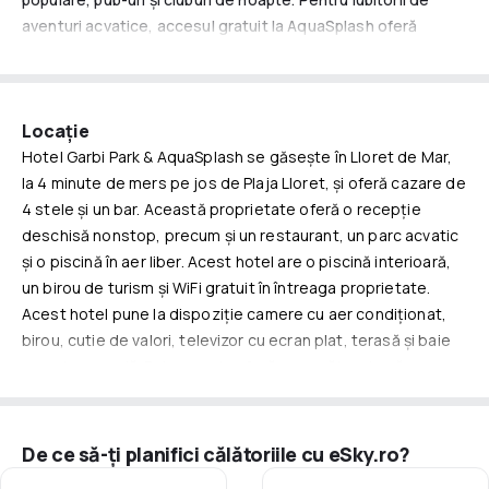
aventuri acvatice, accesul gratuit la AquaSplash oferă
emoții de neuitat din 3 iunie până pe 11 septembrie.
Pentru copii
Hotel Garbi Park & AquaSplash este un paradis pentru cei
Locație
mai tineri oaspeți. Copiii se pot bucura de AquaSplash, plin
Hotel Garbi Park & AquaSplash se găsește în Lloret de Mar,
de tobogane și piscine, precum și de o sală de jocuri cu
la 4 minute de mers pe jos de Plaja Lloret, și oferă cazare de
tenis de masă și biliard. Familiile vor aprecia camerele
4 stele și un bar. Această proprietate oferă o recepție
spațioase cu balcoane, care asigură un sejur confortabil
deschisă nonstop, precum și un restaurant, un parc acvatic
pentru întreaga familie.
și o piscină în aer liber. Acest hotel are o piscină interioară,
Pentru adulți
un birou de turism și WiFi gratuit în întreaga proprietate.
Acest hotel pune la dispoziție camere cu aer condiționat,
Adulții se pot relaxa pe terasa însorită cu șezlonguri și un bar
birou, cutie de valori, televizor cu ecran plat, terasă și baie
cu gustări. Seara, merită să iei cina la restaurantul tip bufet
proprie cu cadă. Baia proprie oferă un uscător de păr.
și apoi să explorezi viața de noapte din Lloret de Mar. Hotelul
Unitățile au un dulap pentru haine. Hotel Garbi Park &
oferă și servicii de închiriere de mașini, permițând explorarea
AquaSplash se află la 1,7 km de Water World și la 39 km de
zonei în propriul ritm.
Gara Girona. Aeroportul Girona Costa Brava se află la 31 km.
De ce să-ți planifici călătoriile cu eSky.ro?
Bucură-te de confortul camerelor cu aer condiționat,
dotate cu televiziune prin satelit și băi private cu produse