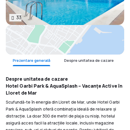
33
Hartă
Prezentare generală
Despre unitatea de cazare
F
Despre unitatea de cazare
Hotel Garbi Park & AquaSplash – Vacanțe Active în
Lloret de Mar
Scufundă-te în energia din Lloret de Mar, unde Hotel Garbi
Park & AquaSplash oferă combinația ideală de relaxare și
distracție. La doar 300 de metri de plaja cu nisip, hotelul
asigură acces facil la atracțiile locale, inclusiv magazine
populare, pub-uri și cluburi de noapte. Pentru iubitorii de