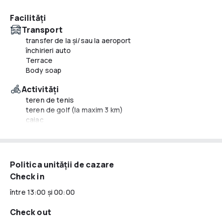
Facilități
Transport
transfer de la și/sau la aeroport
închirieri auto
Terrace
Body soap
Activităţi
teren de tenis
teren de golf (la maxim 3 km)
caiac
scufundări
Mâncăruri și băuturi
room service
Politica unităţii de cazare
bufet potrivit copiilor
Check in
Key card access
între 13:00 şi 00:00
Piscină și wellness
sală de fitness
Check out
prelată pentru piscină