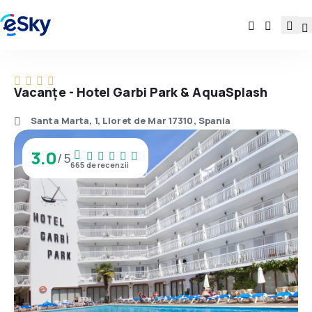
Vacanţe - Hotel Garbi Park & AquaSplash
Santa Marta, 1, Lloret de Mar 17310, Spania
3.0
/ 5
665 de recenzii