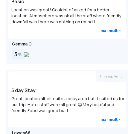
Basic
Location was great! Couldnt of asked for a better
location. Atmosphere was ok all the staff where friendly.
downfall was there was nothing on round t...
mai mult
Gemma C
3
/
5
1 miesiąc temu
5 day Stay
Great location albeit quite a busy area but it suited us for
our trip. Hotel staff were all great 😊 Very helpful and
friendly. Food was good but l...
mai mult
Lewes68