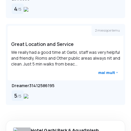
4
/
5
2 miesiące temu
Great Location and Service
We really had a good time at Garbi, staff was very helpful
and friendly, Rioms and Other public areas always nit and
clean. Just 5 min walks from beac...
mai mult
Dreamer31412586195
5
/
5
Hotel Garbi Park & AquaSplash