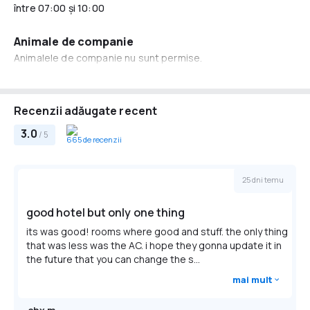
între 07:00 şi 10:00
Servicii de recepție
recepţie deschisă nonstop
Animale de companie
serviciu de concierge
Animalele de companie nu sunt permise.
TV
Cazare copii şi paturi suplimentare
Spaţii interioare şi exterioare comune
Sunt acceptați copii de toate vârstele.
bucătărie comună
Recenzii adăugate recent
Internet
Divertisment și servicii pentru familii
3.0
WiFi este disponibil în toate zonele și este gratuit.
/ 5
665 de recenzii
jocuri și puzzle-uri
Parcare
Servicii de curățenie
Parcarea publică este disponibilă în apropiere ((rezervarea
25 dni temu
curăţătorie chimică
nu este posibilă)) și s-ar putea percepe o taxă.
serviciu de călcătorie
good hotel but only one thing
Servicii business
its was good! rooms where good and stuff. the only thing
săli de conferinţă şi petreceri
that was less was the AC. i hope they gonna update it in
the future that you can change the s...
Altele
mai mult
cordon de urgență în baie