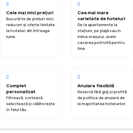
cosmetice gratuite. Wi-Fi gratuit disponibil în întregul hotel
Cele mai mici prețuri
Cea mai mare
permite menținerea legăturii cu cei dragi. Hotel Garbi Park &
varietate de hoteluri
Bucură-te de prețuri mici,
AquaSplash oferă, de asemenea, recepție deschisă 24 de
reduceri și oferte limitate
De la apartamente la
ore, schimb valutar și asistență în organizarea excursiilor.
la hoteluri din întreaga
staţiuni, pe plajă sau în
lume.
inima orașului, avem
Datorită locației convenabile, la doar 30 de minute de mers
cazarea potrivită pentru
cu mașina de aeroportul Girona Costa Brava, Hotel Garbi
tine.
Park & AquaSplash este o alegere excelentă pentru vacanțe
active în această stațiune vibrantă.
Complet
Anulare flexibilă
personalizat
Rezervă fără griji și profită
Filtrează, sortează,
de politica de anulare de
selectează și călătoreşte
la majoritatea hotelurilor.
ȋn felul tău.