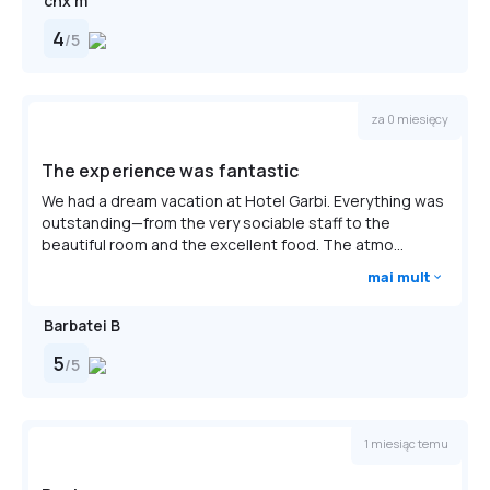
chx m
4
/
5
za 0 miesięcy
The experience was fantastic
We had a dream vacation at Hotel Garbi. Everything was
outstanding—from the very sociable staff to the
beautiful room and the excellent food. The atmo...
mai mult
Barbatei B
5
/
5
1 miesiąc temu