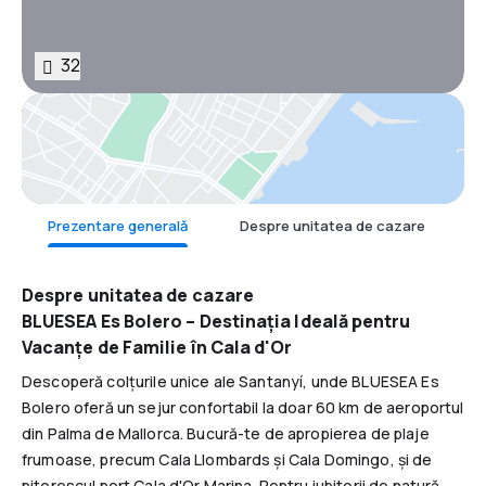
32
Hartă
Prezentare generală
Despre unitatea de cazare
F
Despre unitatea de cazare
BLUESEA Es Bolero – Destinația Ideală pentru
Vacanțe de Familie în Cala d'Or
Descoperă colțurile unice ale Santanyí, unde BLUESEA Es
Bolero oferă un sejur confortabil la doar 60 km de aeroportul
din Palma de Mallorca. Bucură-te de apropierea de plaje
frumoase, precum Cala Llombards și Cala Domingo, și de
pitorescul port Cala d'Or Marina. Pentru iubitorii de natură,