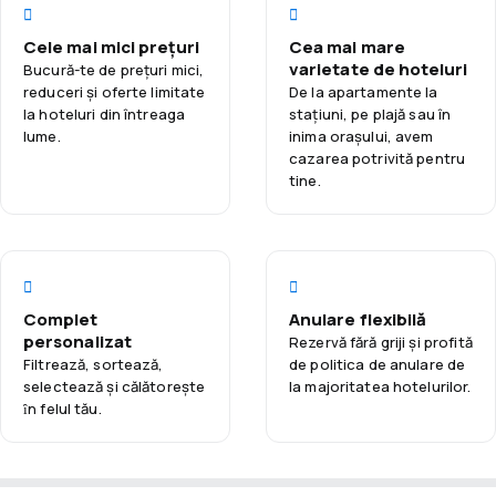
prieteni la piscina pentru copii. Apartamentele BLUESEA Es
chicinete sunt locul ideal pentru relaxare după o zi plină de
Bolero sunt construite și proiectate în stilul tradițional din
Cele mai mici prețuri
Cea mai mare
aventuri. Fiecare cameră este dotată cu un televizor cu
Mallorca. Toate unitățile au balcon privat, iar unele
varietate de hoteluri
Bucură-te de prețuri mici,
ecran plat și o baie spațioasă cu cadă adâncă.
apartamente oferă deschidere spre grădinile de la BLUESEA
reduceri și oferte limitate
De la apartamente la
Poți alege opțiunea all-inclusive pentru a te bucura de mese
Es Bolero. Facilitățile includ seif gratuit și o spălătorie
la hoteluri din întreaga
staţiuni, pe plajă sau în
lume.
inima orașului, avem
fără restricții. Hotelul oferă, de asemenea, Wi-Fi gratuit în
comună.
cazarea potrivită pentru
zonele publice și transfer de la aeroport contra cost. Verifică
tine.
disponibilitatea și rezervă-ți sejurul la BLUESEA Es Bolero
pentru a trăi momente de neuitat în Mallorca.
Complet
Anulare flexibilă
personalizat
Rezervă fără griji și profită
Filtrează, sortează,
de politica de anulare de
selectează și călătoreşte
la majoritatea hotelurilor.
ȋn felul tău.