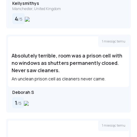
Kellysmithys
Manchester, United Kingdom
4
/
5
1 miesiąc temu
Absolutely terrible, room was a prison cell with
no windows as shutters permanently closed.
Never saw cleaners.
An unclean prison cell as cleaners never came.
Deborah S
1
/
5
1 miesiąc temu