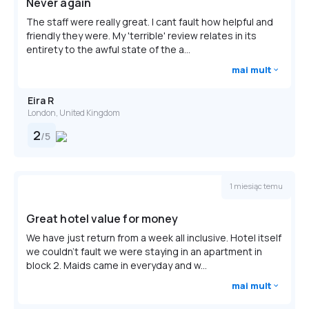
Never again
The staff were really great. I cant fault how helpful and
friendly they were. My 'terrible' review relates in its
entirety to the awful state of the a...
mai mult
Eira R
London, United Kingdom
2
/
5
1 miesiąc temu
Great hotel value for money
We have just return from a week all inclusive. Hotel itself
we couldn’t fault we were staying in an apartment in
block 2. Maids came in everyday and w...
mai mult