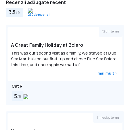
serviciu de călcătorie
Recenzii adăugate recent
Copiii cu vârste cuprinse între 0 și 1 ani sunt cazați gratuit la
Exterior/Vedere
utilizarea unui pătuț.
3.5
transfer de la și/sau la aeroport
Servicii business
/ 5
250 de recenzii
fax/copiator
săli de conferinţă şi petreceri
Internet
zonă pentru fumători
fax/copiator
WiFi este disponibil în toate zonele și este gratuit.
12 dni temu
Parcare
Altele
camere pentru nefumători
Parcarea privată este disponibilă la proprietate ((nu este
A Great Family Holiday at Bolero
încălzire
necesară rezervarea)) și costă €10 pe zi.
This was our second visit as a family. We stayed at Blue
zonă pentru fumători
Sea Martha's on our first trip and chose Blue Sea Bolero
this time, and once again we had a f...
mai mult
Cat R
5
/
5
1 miesiąc temu