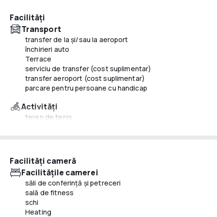
Facilități
Transport
transfer de la și/sau la aeroport
închirieri auto
Terrace
serviciu de transfer (cost suplimentar)
transfer aeroport (cost suplimentar)
parcare pentru persoane cu handicap
Activităţi
teren de tenis
schi
călărie
mini golf
Facilităţi cameră
Mâncăruri și băuturi
Facilităţile camerei
room service
săli de conferinţă şi petreceri
meniuri cu diete speciale (la cerere)
sală de fitness
automat (băuturi)
schi
Heating
Piscină și wellness