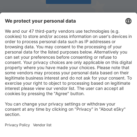
Descarcă aplicația noastră
și organizează-ţi
convenabil călătoriile
Planifică-ți călătoria
Bilete de avion
Cazare