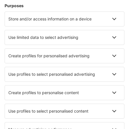
Zbor+Hotel
Hoteluri
Transferuri aeroport
Află mai multe
Garanția prețului mic
Aplicație mobilă
Companii aeriene
Wizz Air
Tarom
HiSky
Ryanair
Lufthansa
Despre eSky
Blogul