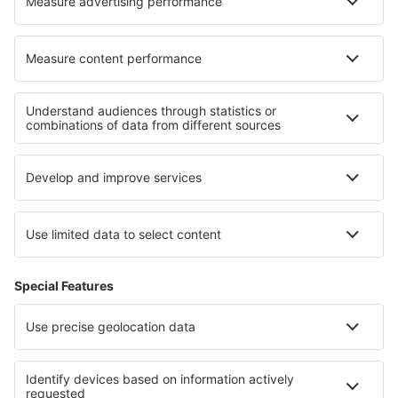
Cariere
Termeni şi condiţii
Rezervările mele
Politica de Confidențialitate
Politică cookie
Asistenţă şi contact
Confidențialitate
Țări
Siteuri internaționale