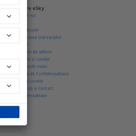
Despre eSky
Despre noi
Blogul
Press Room
Securitatea tranzacţiilor
Cariere
Program de afiliere
Termeni şi condiţii
Rezervările mele
Politica de Confidențialitate
Politică cookie
Asistenţă şi contact
Confidențialitate