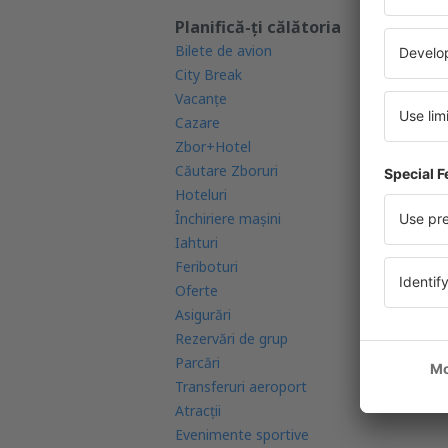
Planifică-ți călătoria
Af
Bilete de avion
Ga
City Break
Ap
Vacanţe
Ra
Cazare
Co
Zbor+Hotel
Co
Căutare Zboruri
Re
Hoteluri
Ae
Închiriere mașini
Re
Iahturi
Ca
Feriboturi
In
Oferte
FA
Asigurări
Rezervări de grup
Parcări
Transferuri aeroport
Atracţii
Evenimente sportive