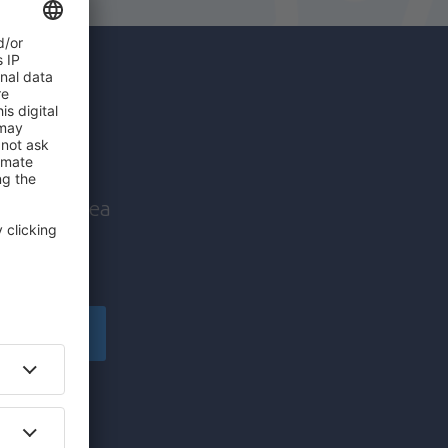
c mai
nice înaintea
!
Înscriere
să primesc
pe care am