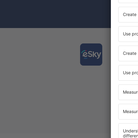
Prin bifarea
(concomiten
Desca
și org
călător
Cea mai 
Noi ofe
Toate re