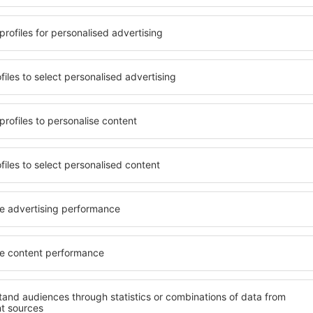
 căsuței de mai sus, furnizarea adresei de e-mail și apăsarea butonului „Înscrie
t), vă dați acordul ca datele dumneavoastră personale
eSky.pl S.A.
eSky.pl S.A.
rcă aplicația noastră
anizează-ţi convenabil
iile
bine evaluată aplicație din categoria călătoriilor
rte zilnice la îndemână
zervările tale într-un singur loc