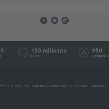
50
150 milioane
950
ri
clienți
companii a
ombia
Costa Rica
República Dominicana
Guatemala
Honduras