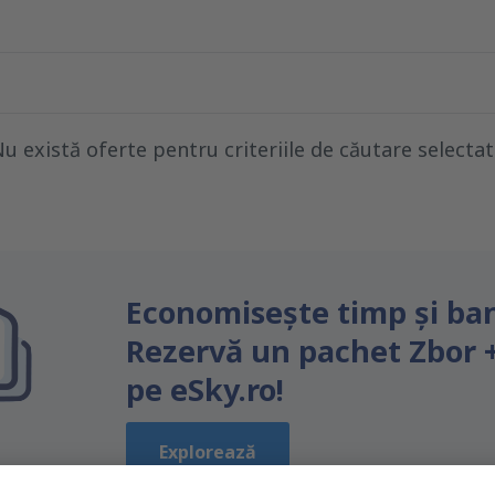
u există oferte pentru criteriile de căutare selecta
Economiseşte timp și ban
Rezervă un pachet Zbor 
pe eSky.ro!
Explorează