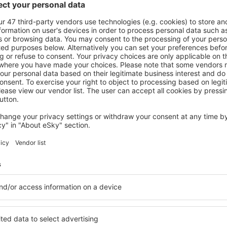
ații la newsletter călătores
mult cu mai puțin
ine, city break-uri, vacanțe – profită de ofertele u
tuturor.
Trimitem doar ce e mai bun, pe cuvânt de turişti
ălătorii la prețuri avantajoase în newsletter-ul nostru
. Sunt de acord 
formaționale (sub formă de newsletter) de la eSky.pl S.A. la adresa de e-mail 