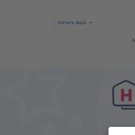
Sortare după
N