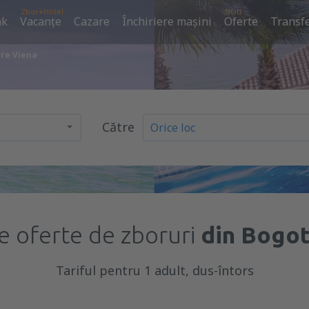
Zbor+Hotel
NOU
ak
Vacanţe
Cazare
Închiriere mașini
Oferte
Transfe
pre Viena
Către
e oferte de zboruri
din Bogot
Tariful pentru 1 adult, dus-întors