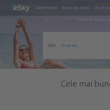
Zbor+Hotel
Zbor+Hotel
Bilete de avion
City Bre
eSky.ro
Oferte
Oferte din Bogota s
Din
Cele mai bun