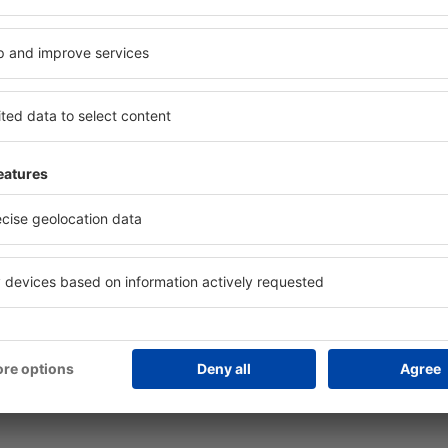
lă mai multe
Companii aeriene
ranția prețului mic
Wizz Air
licație mobilă
Tarom
dar de zboruri
HiSky
mpanii aeriene
Ryanair
mpanii aeriene naţionale
Lufthansa
cenzii companii aeriene
Turkish Airlines
roporturi
Pegasus
cenzii aeroporturi
KLM
lendar de prețuri
easyJet
formații bagaje
Austrian Airlines
Q - Ghid de călătorie