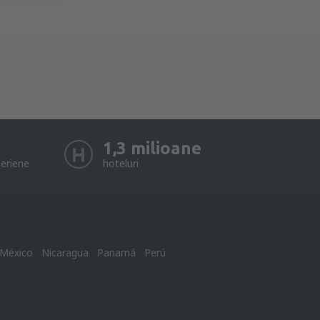
1,3 milioane
eriene
hoteluri
México
Nicaragua
Panamá
Perú