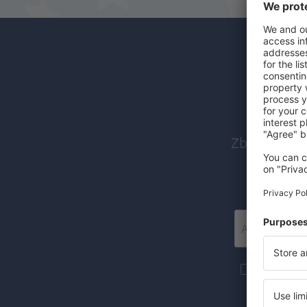
Abon
Zboruri ieft
Mai multe c
materiale in
furnizat-o.