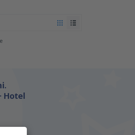
te
i.
+ Hotel